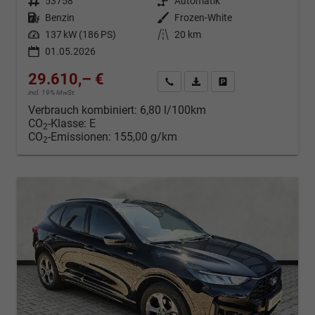
Fahrzeugnr.
53758
Getriebe
Automatik
Kraftstoff
Benzin
Außenfarbe
Frozen-White
Leistung
137 kW (186 PS)
Kilometerstand
20 km
01.05.2026
29.610,– €
Kontakt & Angebot anfordern
PDF-Datei, Fahrzeugexposé d
Fahrzeug merken/Expo
incl. 19% MwSt.
Verbrauch kombiniert:
6,80 l/100km
CO
-Klasse:
E
2
CO
-Emissionen:
155,00 g/km
2