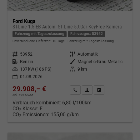
Ford Kuga
ST-Line 1.5 EB Autom. ST Line 5J.Gar KeyFree Kamera
Fahrzeug mit Tageszulassung
Fahrzeugnr.: 53952
unverbindliche Lieferzeit:
10 Tage
Fahrzeug mit Tageszulassung
Fahrzeugnr.
53952
Getriebe
Automatik
Kraftstoff
Benzin
Außenfarbe
Magnetic-Grau Metallic
Leistung
137 kW (186 PS)
Kilometerstand
9 km
01.08.2026
29.908,– €
Kontakt & Angebot anfordern
PDF-Datei, Fahrzeugexposé d
Fahrzeug merken/Expo
incl. 19% MwSt.
Verbrauch kombiniert:
6,80 l/100km
CO
-Klasse:
E
2
CO
-Emissionen:
155,00 g/km
2