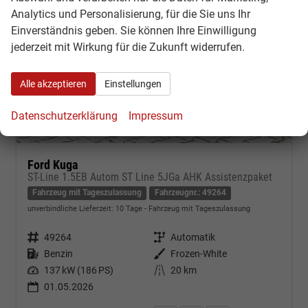
Analytics und Personalisierung, für die Sie uns Ihr
Einverständnis geben. Sie können Ihre Einwilligung
jederzeit mit Wirkung für die Zukunft widerrufen.
Alle akzeptieren
Einstellungen
Datenschutzerklärung
Impressum
Ford Kuga
ST-Line 1.5EB Autom ST Line 5JGa AHK Assistenzpaket
Fahrzeug mit Tageszulassung
Fahrzeugnr.: 49264
unverbindliche Lieferzeit:
10 Tage
Fahrzeug mit Tageszulassung
Fahrzeugnr.
49264
Getriebe
Automatik
Kraftstoff
Benzin
Außenfarbe
Frozen-White
Leistung
137 kW (186 PS)
Kilometerstand
20 km
01.05.2026