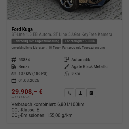
Ford Kuga
ST-Line 1.5 EB Autom. ST Line 5J.Gar KeyFree Kamera
Fahrzeug mit Tageszulassung
Fahrzeugnr.: 53884
unverbindliche Lieferzeit:
10 Tage
Fahrzeug mit Tageszulassung
Fahrzeugnr.
53884
Getriebe
Automatik
Kraftstoff
Benzin
Außenfarbe
Agate Black Metallic
Leistung
137 kW (186 PS)
Kilometerstand
9 km
01.08.2026
29.908,– €
Kontakt & Angebot anfordern
PDF-Datei, Fahrzeugexposé d
Fahrzeug merken/Expo
incl. 19% MwSt.
Verbrauch kombiniert:
6,80 l/100km
CO
-Klasse:
E
2
CO
-Emissionen:
155,00 g/km
2