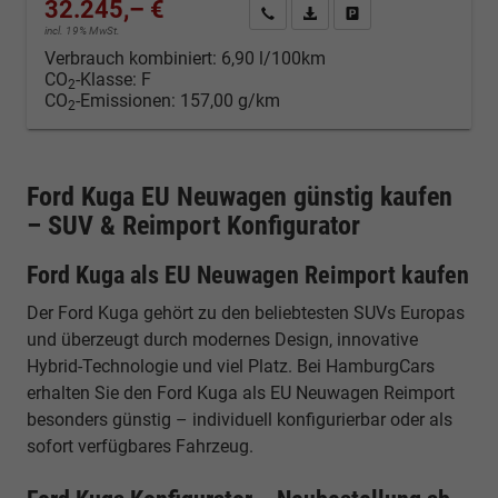
32.245,– €
Kontakt & Angebot anfordern
PDF-Datei, Fahrzeugexposé d
Fahrzeug merken/Expo
incl. 19% MwSt.
Verbrauch kombiniert:
6,90 l/100km
CO
-Klasse:
F
2
CO
-Emissionen:
157,00 g/km
2
Ford Kuga EU Neuwagen günstig kaufen
– SUV & Reimport Konfigurator
Ford Kuga als EU Neuwagen Reimport kaufen
Der Ford Kuga gehört zu den beliebtesten SUVs Europas
und überzeugt durch modernes Design, innovative
Hybrid-Technologie und viel Platz. Bei HamburgCars
erhalten Sie den Ford Kuga als EU Neuwagen Reimport
besonders günstig – individuell konfigurierbar oder als
sofort verfügbares Fahrzeug.