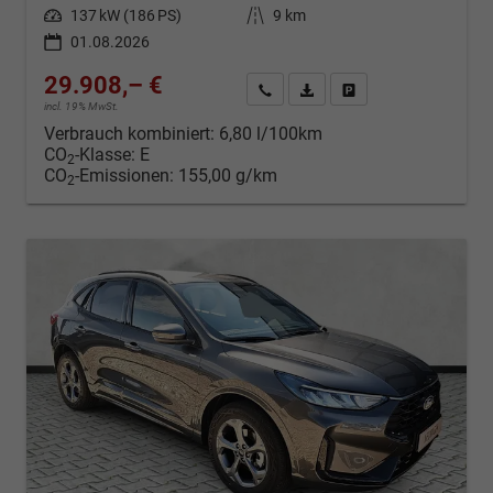
Leistung
137 kW (186 PS)
Kilometerstand
9 km
01.08.2026
29.908,– €
Kontakt & Angebot anfordern
PDF-Datei, Fahrzeugexposé d
Fahrzeug merken/Expo
incl. 19% MwSt.
Verbrauch kombiniert:
6,80 l/100km
CO
-Klasse:
E
2
CO
-Emissionen:
155,00 g/km
2