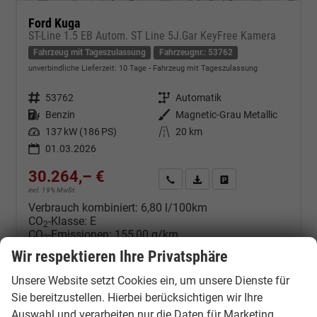
Ford Kuga
ST-Line 1.5 EB Autom. ST Line 5J.Gar KeyFree Kamera
Fahrzeug mit Tageszulassung
Fahrzeugnr.: 53762
unverbindliche Lieferzeit:
10 Tage
Fahrzeug mit Tageszulassung
Fahrzeugnr.
53762
Getriebe
Automatik
Kraftstoff
Benzin
Außenfarbe
Magnetic-Grau Metallic
Leistung
137 kW (186 PS)
Kilometerstand
20 km
01.03.2026
30.264,– €
Kontakt & Angebot anfordern
PDF-Datei, Fahrzeugexposé d
Fahrzeug merken/Expo
incl. 19% MwSt.
Verbrauch kombiniert:
6,80 l/100km
CO
-Klasse:
E
2
CO
-Emissionen:
155,00 g/km
2
Wir respektieren Ihre Privatsphäre
Unsere Website setzt Cookies ein, um unsere Dienste für
Sie bereitzustellen. Hierbei berücksichtigen wir Ihre
Auswahl und verarbeiten nur die Daten für Marketing,