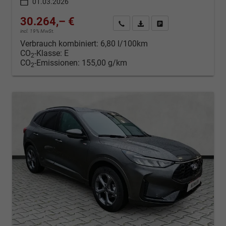
01.03.2026
30.264,– €
Kontakt & Angebot anfordern
PDF-Datei, Fahrzeugexposé d
Fahrzeug merken/Expo
incl. 19% MwSt.
Verbrauch kombiniert:
6,80 l/100km
CO
-Klasse:
E
2
CO
-Emissionen:
155,00 g/km
2