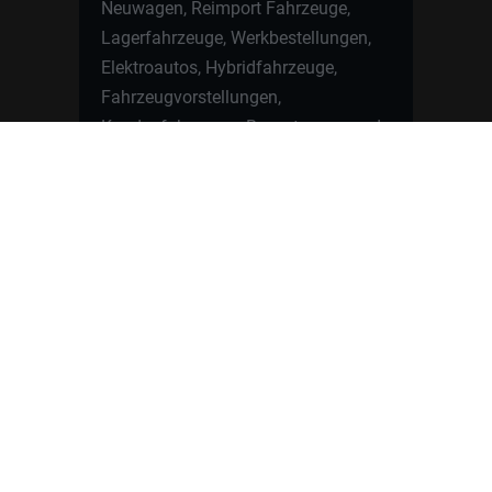
Neuwagen, Reimport Fahrzeuge,
Lagerfahrzeuge, Werkbestellungen,
Elektroautos, Hybridfahrzeuge,
Fahrzeugvorstellungen,
Kundenfahrzeuge, Bewertungen und
neue Angebote rund um VW, Skoda,
Toyota, Nissan, Renault, Dacia,
CUPRA und viele weitere Marken.
Startseite
Fahrzeuge finden
Neuwagen Konfigurator
Reimport
Ratgeber
Finanzierung
Kontakt
Hamburgcars GmbH · Heselstücken 19 ·
22453 Hamburg
WhatsApp Kontakt
📲