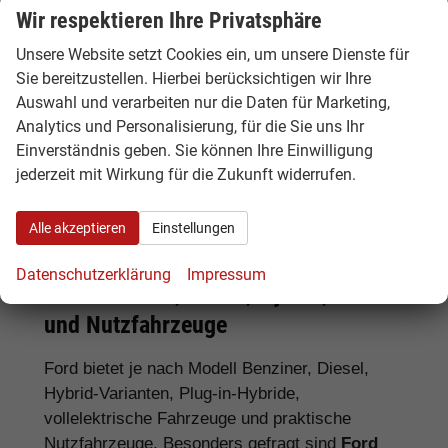
Wir respektieren Ihre Privatsphäre
Unsere Website setzt Cookies ein, um unsere Dienste für
Tipp:
Vergleichen Sie bei Ford EU-
Sie bereitzustellen. Hierbei berücksichtigen wir Ihre
Neuwagen nicht nur den Kaufpreis,
Auswahl und verarbeiten nur die Daten für Marketing,
sondern auch Ausstattung, Lieferzeit,
Analytics und Personalisierung, für die Sie uns Ihr
Garantieumfang und mögliche
Einverständnis geben. Sie können Ihre Einwilligung
Zusatzkosten. So erkennen Sie den
jederzeit mit Wirkung für die Zukunft widerrufen.
tatsächlichen Preisvorteil.
Alle akzeptieren
Einstellungen
Datenschutzerklärung
Impressum
Ford Benziner, Diesel, Hybrid, Elektro
und Nutzfahrzeuge
Ford bietet je nach Modell Benziner, Diesel,
Hybrid-Varianten, Plug-in-Hybride,
vollelektrische Fahrzeuge und praktische
Nutzfahrzeuge. Besonders gefragt sind
Ford