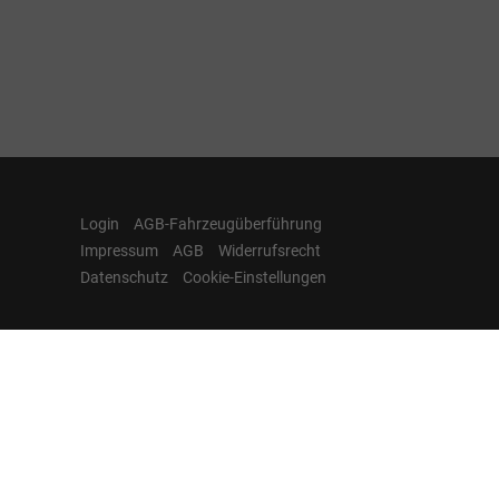
Login
AGB-Fahrzeugüberführung
Impressum
AGB
Widerrufsrecht
Datenschutz
Cookie-Einstellungen
Hamburgcars auf
Facebook, Instagram,