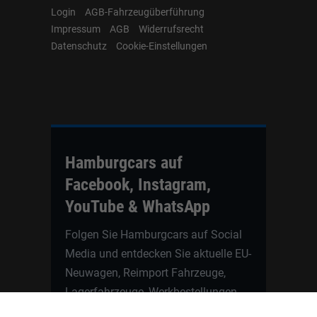
Login
AGB-Fahrzeugüberführung
Impressum
AGB
Widerrufsrecht
Datenschutz
Cookie-Einstellungen
Hamburgcars auf
Facebook, Instagram,
YouTube & WhatsApp
Folgen Sie Hamburgcars auf Social
Media und entdecken Sie aktuelle EU-
Neuwagen, Reimport Fahrzeuge,
Lagerfahrzeuge, Werkbestellungen,
Elektroautos, Hybridfahrzeuge,