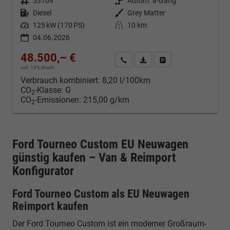
Fahrzeugnr.
53109
Getriebe
Autom. 8-Gang
Kraftstoff
Diesel
Außenfarbe
Grey Matter
Leistung
125 kW (170 PS)
Kilometerstand
10 km
04.06.2026
48.500,– €
Kontakt & Angebot anfordern
PDF-Datei, Fahrzeugexposé d
Fahrzeug merken/Expo
incl. 19% MwSt.
Verbrauch kombiniert:
8,20 l/100km
CO
-Klasse:
G
2
CO
-Emissionen:
215,00 g/km
2
Ford Tourneo Custom EU Neuwagen
günstig kaufen – Van & Reimport
Konfigurator
Ford Tourneo Custom als EU Neuwagen
Reimport kaufen
Der Ford Tourneo Custom ist ein moderner Großraum-