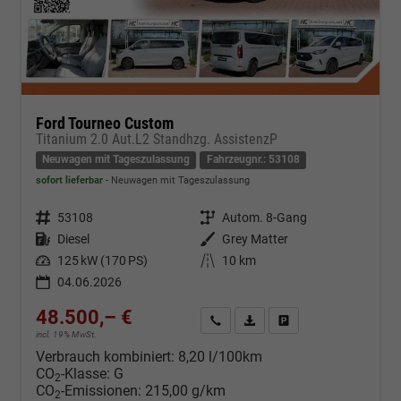
Ford Tourneo Custom
Titanium 2.0 Aut.L2 Standhzg. AssistenzP
Neuwagen mit Tageszulassung
Fahrzeugnr.: 53108
sofort lieferbar
Neuwagen mit Tageszulassung
Fahrzeugnr.
53108
Getriebe
Autom. 8-Gang
Kraftstoff
Diesel
Außenfarbe
Grey Matter
Leistung
125 kW (170 PS)
Kilometerstand
10 km
04.06.2026
48.500,– €
Kontakt & Angebot anfordern
PDF-Datei, Fahrzeugexposé d
Fahrzeug merken/Expo
incl. 19% MwSt.
Verbrauch kombiniert:
8,20 l/100km
CO
-Klasse:
G
2
CO
-Emissionen:
215,00 g/km
2