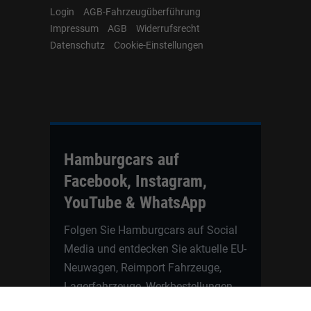
Login
AGB-Fahrzeugüberführung
Impressum
AGB
Widerrufsrecht
Datenschutz
Cookie-Einstellungen
Hamburgcars auf
Facebook, Instagram,
YouTube & WhatsApp
Folgen Sie Hamburgcars auf Social
Media und entdecken Sie aktuelle EU-
Neuwagen, Reimport Fahrzeuge,
Lagerfahrzeuge, Werkbestellungen,
Elektroautos, Hybridfahrzeuge,