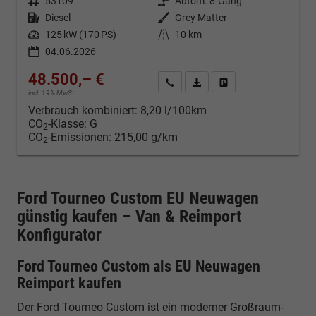
Fahrzeugnr.
53109
Getriebe
Autom. 8-Gang
Kraftstoff
Diesel
Außenfarbe
Grey Matter
Leistung
125 kW (170 PS)
Kilometerstand
10 km
04.06.2026
48.500,– €
Kontakt & Angebot anfordern
PDF-Datei, Fahrzeugexposé d
Fahrzeug merken/Expo
incl. 19% MwSt.
Verbrauch kombiniert:
8,20 l/100km
CO
-Klasse:
G
2
CO
-Emissionen:
215,00 g/km
2
Ford Tourneo Custom EU Neuwagen
günstig kaufen – Van & Reimport
Konfigurator
Ford Tourneo Custom als EU Neuwagen
Reimport kaufen
Der Ford Tourneo Custom ist ein moderner Großraum-