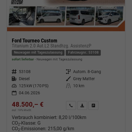
Ford Tourneo Custom
Titanium 2.0 Aut.L2 Standhzg. AssistenzP
Neuwagen mit Tageszulassung
Fahrzeugnr.: 53108
sofort lieferbar
Neuwagen mit Tageszulassung
Fahrzeugnr.
53108
Getriebe
Autom. 8-Gang
Kraftstoff
Diesel
Außenfarbe
Grey Matter
Leistung
125 kW (170 PS)
Kilometerstand
10 km
04.06.2026
48.500,– €
Kontakt & Angebot anfordern
PDF-Datei, Fahrzeugexposé d
Fahrzeug merken/Expo
incl. 19% MwSt.
Verbrauch kombiniert:
8,20 l/100km
CO
-Klasse:
G
2
CO
-Emissionen:
215,00 g/km
2