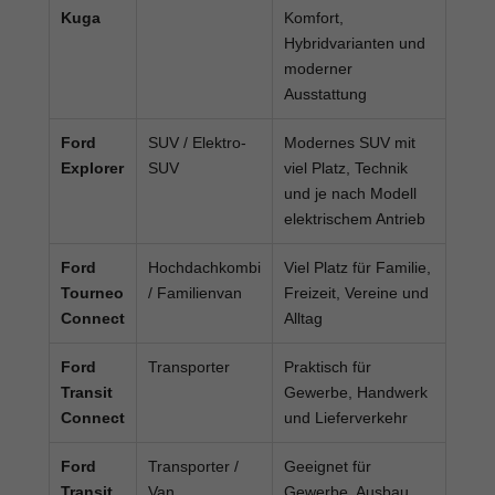
Kuga
Komfort,
Hybridvarianten und
moderner
Ausstattung
Ford
SUV / Elektro-
Modernes SUV mit
Explorer
SUV
viel Platz, Technik
und je nach Modell
elektrischem Antrieb
Ford
Hochdachkombi
Viel Platz für Familie,
Tourneo
/ Familienvan
Freizeit, Vereine und
Connect
Alltag
Ford
Transporter
Praktisch für
Transit
Gewerbe, Handwerk
Connect
und Lieferverkehr
Ford
Transporter /
Geeignet für
Transit
Van
Gewerbe, Ausbau,