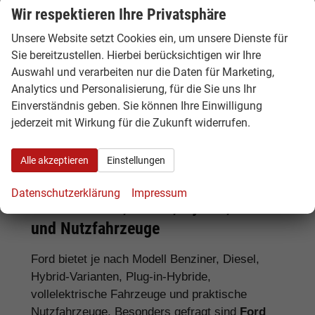
Wir respektieren Ihre Privatsphäre
Unsere Website setzt Cookies ein, um unsere Dienste für
Tipp:
Vergleichen Sie bei Ford EU-
Sie bereitzustellen. Hierbei berücksichtigen wir Ihre
Neuwagen nicht nur den Kaufpreis,
Auswahl und verarbeiten nur die Daten für Marketing,
sondern auch Ausstattung, Lieferzeit,
Analytics und Personalisierung, für die Sie uns Ihr
Garantieumfang und mögliche
Einverständnis geben. Sie können Ihre Einwilligung
Zusatzkosten. So erkennen Sie den
jederzeit mit Wirkung für die Zukunft widerrufen.
tatsächlichen Preisvorteil.
Alle akzeptieren
Einstellungen
Datenschutzerklärung
Impressum
Ford Benziner, Diesel, Hybrid, Elektro
und Nutzfahrzeuge
Ford bietet je nach Modell Benziner, Diesel,
Hybrid-Varianten, Plug-in-Hybride,
vollelektrische Fahrzeuge und praktische
Nutzfahrzeuge. Besonders gefragt sind
Ford