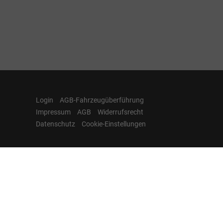
Login
AGB-Fahrzeugüberführung
Impressum
AGB
Widerrufsrecht
Datenschutz
Cookie-Einstellungen
Hamburgcars auf
Facebook, Instagram,