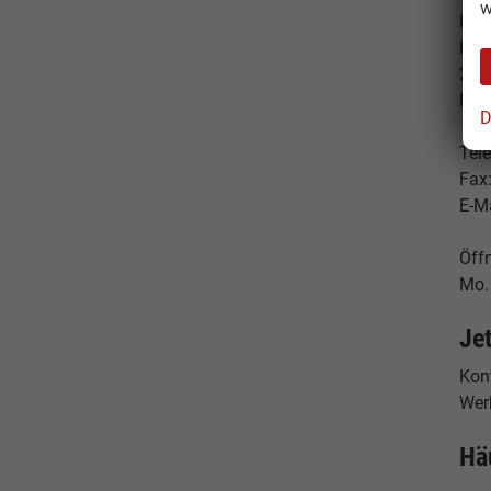
w
Ham
Hes
224
Deu
D
Tele
Fax
E-M
Öff
Mo. 
Je
Konf
Werk
Hä