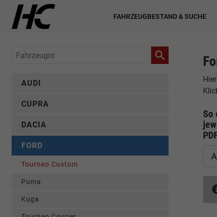
FAHRZEUGBESTAND & SUCHE
Fahrzeugnr.
Fo
Hier
AUDI
Kli
CUPRA
So 
jew
DACIA
PD
FORD
A
Tourneo Custom
Puma
Kuga
Tourneo Courier