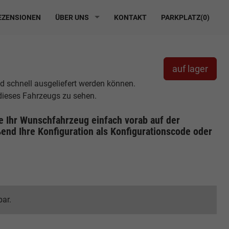
ZENSIONEN
ÜBER UNS
KONTAKT
PARKPLATZ(
0
)
auf lager
nd schnell ausgeliefert werden können.
 dieses Fahrzeugs zu sehen.
ie Ihr Wunschfahrzeug einfach vorab auf der
end Ihre Konfiguration
als Konfigurationscode oder
bar.