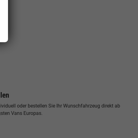
llen
viduell oder bestellen Sie Ihr Wunschfahrzeug direkt ab
tigsten Vans Europas.