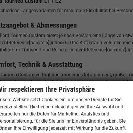
d Tourneo Custom L1 / L2
schiedene Längenvarianten für maximale Flexibilität bei Person
atzangebot & Abmessungen
Ford Tourneo Custom bietet je nach Version eine Länge von etwa
ntentReference[oaicite:6]{index=6} Das Kofferraumvolumen reicht
ibilität für Transport und Reisen. :contentReference[oaicite:7]{i
mfort, Technik & Ausstattung
 Tourneo Custom verfügt über modernes Infotainment, große To
Spurhalteassistent, adaptive Geschwindigkeitsregelung und digi
ir respektieren Ihre Privatsphäre
rum der Ford Tourneo Custom als Reimport gün
nsere Website setzt Cookies ein, um unsere Dienste für Sie
ereitzustellen. Hierbei berücksichtigen wir Ihre Auswahl und
d EU Neuwagen werden in verschiedenen europäischen Ländern z
erarbeiten nur die Daten für Marketing, Analytics und
port profitieren Sie von diesen Preisunterschieden – bei identis
ersonalisierung, für die Sie uns Ihr Einverständnis geben. Sie
andort Hamburg – Ihr Ansprechpartner
önnen Ihre Einwilligung jederzeit mit Wirkung für die Zukunft