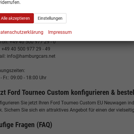
iderrufen.
burgCars
elstücken 19
Alle akzeptieren
Einstellungen
53 Hamburg
tschland
atenschutzerklärung
Impressum
fon: +49 40 500 977 29 - 0
: +49 40 500 977 29 - 49
ail: info@hamburgcars.net
nungszeiten:
- Fr.: 09:00 - 18:00 Uhr
tzt Ford Tourneo Custom konfigurieren & beste
igurieren Sie jetzt Ihren Ford Tourneo Custom EU Neuwagen indi
. Sichern Sie sich ein attraktives Angebot für einen der vielsei
ufige Fragen (FAQ)