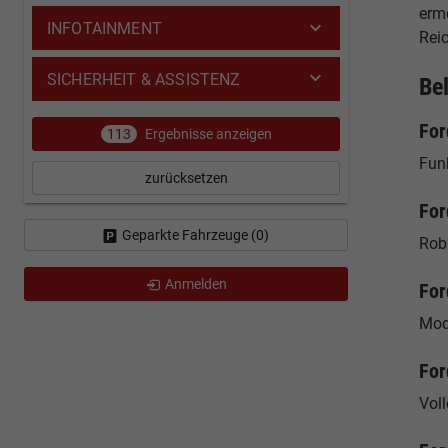
ermö
INFOTAINMENT
Reic
SICHERHEIT & ASSISTENZ
Be
For
113
Ergebnisse anzeigen
Funk
zurücksetzen
For
Geparkte Fahrzeuge (
0
)
Robu
Anmelden
For
Mod
For
Vol