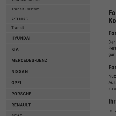
Transit Custom
Fo
E-Transit
Ko
Transit
Fo
HYUNDAI
Der
Per
KIA
güns
MERCEDES-BENZ
Fo
NISSAN
Nut
Aus
OPEL
zu a
PORSCHE
Ih
RENAULT