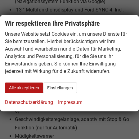
(Navigationssystem Funktion via Google)
13 " Multifunktionsdisplay und Ford SYNC 4: Incl.
digitaler Radioempfang DAB/DAB+, FordPass
Wir respektieren Ihre Privatsphäre
Connect - Integriertes Bedienfeld und Audio-
Unsere Website setzt Cookies ein, um unsere Dienste für
Fernbedienung am Lenkrad
Sie bereitzustellen. Hierbei berücksichtigen wir Ihre
Ford Pass Connect
Auswahl und verarbeiten nur die Daten für Marketing,
Analytics und Personalisierung, für die Sie uns Ihr
Sicherheit & Assistenz
Einverständnis geben. Sie können Ihre Einwilligung
Airbags: Beifahrerseite inkl. Deaktivierungsfunktion -
jederzeit mit Wirkung für die Zukunft widerrufen.
Seitenairbags, rechts und links
Elektronisches Sicherheits- und Stabilitätsprogramm
Alle akzeptieren
Einstellungen
(ESP) zusätzlich mit elektronischem
Datenschutzerklärung
Impressum
Bremskraftverstärker (siehe Technologie-Paket 5 und
6)
Geschwindigkeitsregelanlage, adaptiv mit Stop & Go
Funktion (nur für Automatik)
Müdigkeitswarner