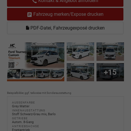
Kontakt & Angebot anfordern
Fahrzeug merken/Expose drucken
PDF-Datei, Fahrzeugexposé drucken
+15
Beispielbilder, ggf. teilweise mit Sonderausstattung
AUSSENFARBE
Grey Matter
INNENAUSSTATTUNG
Stoff Schwarz-Grau mix, Barlo
GETRIEBE
Autom. 8-Gang
ANTRIEBSACHSE
Frontantrieb