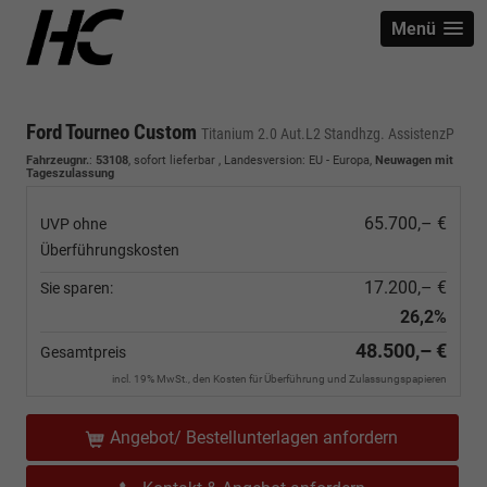
Menü
Ford Tourneo Custom
Titanium 2.0 Aut.L2 Standhzg. AssistenzP
Fahrzeugnr.
:
53108
,
sofort lieferbar
, Landesversion: EU - Europa,
Neuwagen mit
Tageszulassung
65.700,– €
UVP ohne
Überführungskosten
17.200,– €
Sie sparen:
26,2%
48.500,– €
Gesamtpreis
incl. 19% MwSt., den Kosten für Überführung und Zulassungspapieren
Angebot/ Bestellunterlagen anfordern