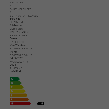
ZYLINDER
4
PARTIKELFILTER
1
SCHADSTOFFKLASSE
Euro 6 EA
HUBRAUM
1.996 ccm
LEISTUNG
125 kW (170 PS)
KRAFTSTOFF
Diesel
KATEGORIE
Van/Minibus
KILOMETERSTAND
10 km
ERSTZULASSUNG
04.06.2026
MODELLJAHR
2025
ZUSTAND
unfallfrei