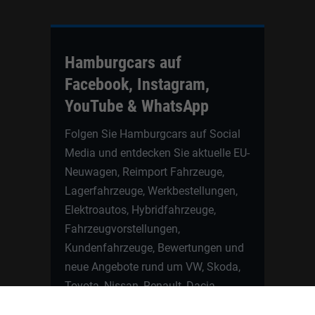
Hamburgcars auf
Facebook, Instagram,
YouTube & WhatsApp
Folgen Sie Hamburgcars auf Social
Media und entdecken Sie aktuelle EU-
Neuwagen, Reimport Fahrzeuge,
Lagerfahrzeuge, Werkbestellungen,
Elektroautos, Hybridfahrzeuge,
Fahrzeugvorstellungen,
Kundenfahrzeuge, Bewertungen und
neue Angebote rund um VW, Skoda,
Toyota, Nissan, Renault, Dacia,
CUPRA und viele weitere Marken.