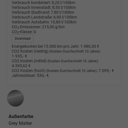
Verbrauch kombiniert:
8,20 l/100km
Verbrauch Innenstadt:
8,50 l/100km
Verbrauch Stadtrand:
7,80 l/100km
Verbrauch Landstraße:
6,90 l/100km
Verbrauch Autobahn:
10,80 l/100km
CO
-Emissionen:
215,00 g/km
2
CO
-Klasse:
G
2
Download
Energiekosten bei 15.000 km pro Jahr:
1.980,30 €
CO2 Kosten (niedrig)
:
(Kosten Durchschnitt 10 Jahre)
1.935,- €
CO2 Kosten (mittel)
:
(Kosten Durchschnitt 10 Jahre)
4.595,62 €
CO2 Kosten (hoch)
:
7.095,- €
(Kosten Durchschnitt 10 Jahre)
Jahressteuer:
530,- €
Außenfarbe
Grey Matter