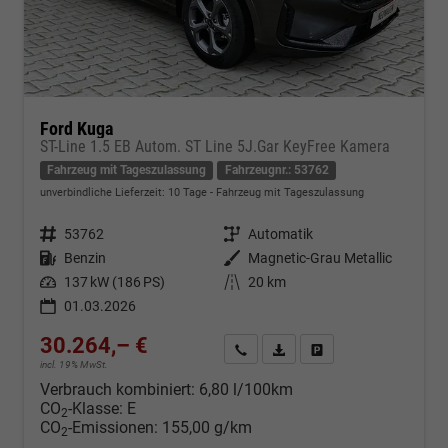
Ford Kuga
ST-Line 1.5 EB Autom. ST Line 5J.Gar KeyFree Kamera
Fahrzeug mit Tageszulassung
Fahrzeugnr.: 53762
unverbindliche Lieferzeit:
10 Tage
Fahrzeug mit Tageszulassung
Fahrzeugnr.
53762
Getriebe
Automatik
Kraftstoff
Benzin
Außenfarbe
Magnetic-Grau Metallic
Leistung
137 kW (186 PS)
Kilometerstand
20 km
01.03.2026
30.264,– €
Kontakt & Angebot anfordern
PDF-Datei, Fahrzeugexposé d
Fahrzeug merken/Expo
incl. 19% MwSt.
Verbrauch kombiniert:
6,80 l/100km
CO
-Klasse:
E
2
CO
-Emissionen:
155,00 g/km
2