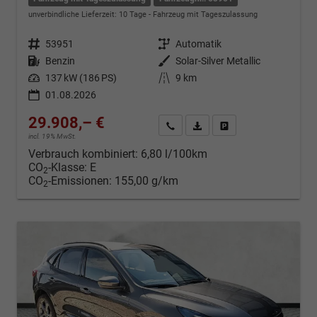
unverbindliche Lieferzeit:
10 Tage
Fahrzeug mit Tageszulassung
Fahrzeugnr.
53951
Getriebe
Automatik
Kraftstoff
Benzin
Außenfarbe
Solar-Silver Metallic
Leistung
137 kW (186 PS)
Kilometerstand
9 km
01.08.2026
29.908,– €
Kontakt & Angebot anfordern
PDF-Datei, Fahrzeugexposé d
Fahrzeug merken/Expo
incl. 19% MwSt.
Verbrauch kombiniert:
6,80 l/100km
CO
-Klasse:
E
2
CO
-Emissionen:
155,00 g/km
2