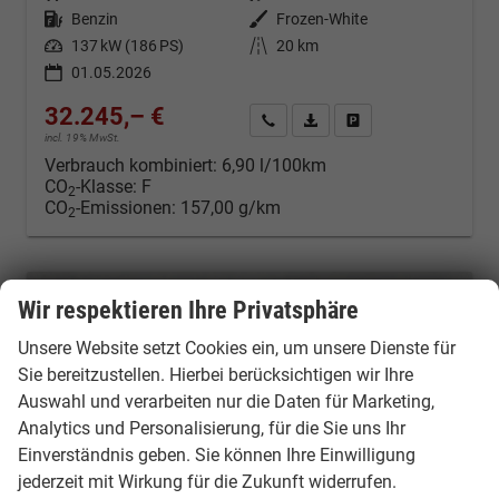
Kraftstoff
Benzin
Außenfarbe
Frozen-White
Leistung
137 kW (186 PS)
Kilometerstand
20 km
01.05.2026
32.245,– €
Kontakt & Angebot anfordern
PDF-Datei, Fahrzeugexposé d
Fahrzeug merken/Expo
incl. 19% MwSt.
Verbrauch kombiniert:
6,90 l/100km
CO
-Klasse:
F
2
CO
-Emissionen:
157,00 g/km
2
Wir respektieren Ihre Privatsphäre
Unsere Website setzt Cookies ein, um unsere Dienste für
Sie bereitzustellen. Hierbei berücksichtigen wir Ihre
Auswahl und verarbeiten nur die Daten für Marketing,
Analytics und Personalisierung, für die Sie uns Ihr
Einverständnis geben. Sie können Ihre Einwilligung
jederzeit mit Wirkung für die Zukunft widerrufen.