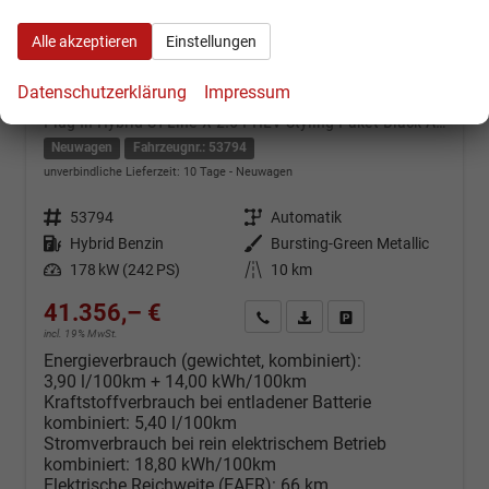
Alle akzeptieren
Einstellungen
Datenschutzerklärung
Impressum
Ford Kuga
Plug-In Hybrid ST-Line X 2.5 PHEV Styling-Paket Black AHK
Neuwagen
Fahrzeugnr.: 53794
unverbindliche Lieferzeit:
10 Tage
Neuwagen
Fahrzeugnr.
53794
Getriebe
Automatik
Kraftstoff
Hybrid Benzin
Außenfarbe
Bursting-Green Metallic
Leistung
178 kW (242 PS)
Kilometerstand
10 km
41.356,– €
Kontakt & Angebot anfordern
PDF-Datei, Fahrzeugexposé d
Fahrzeug merken/Expo
incl. 19% MwSt.
Energieverbrauch (gewichtet, kombiniert):
3,90 l/100km + 14,00 kWh/100km
Kraftstoffverbrauch bei entladener Batterie
kombiniert:
5,40 l/100km
Stromverbrauch bei rein elektrischem Betrieb
kombiniert:
18,80 kWh/100km
Elektrische Reichweite (EAER):
66 km