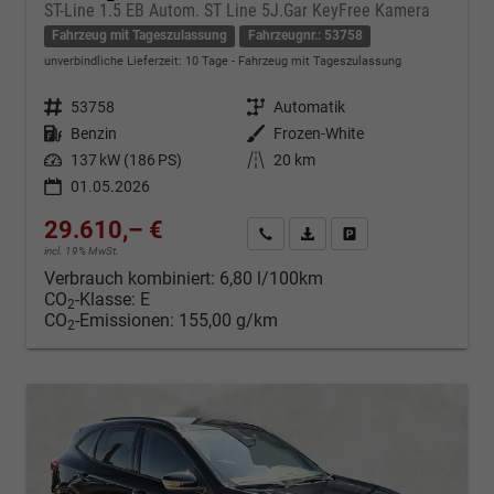
ST-Line 1.5 EB Autom. ST Line 5J.Gar KeyFree Kamera
Fahrzeug mit Tageszulassung
Fahrzeugnr.: 53758
unverbindliche Lieferzeit:
10 Tage
Fahrzeug mit Tageszulassung
Fahrzeugnr.
53758
Getriebe
Automatik
Kraftstoff
Benzin
Außenfarbe
Frozen-White
Leistung
137 kW (186 PS)
Kilometerstand
20 km
01.05.2026
29.610,– €
Kontakt & Angebot anfordern
PDF-Datei, Fahrzeugexposé d
Fahrzeug merken/Expo
incl. 19% MwSt.
Verbrauch kombiniert:
6,80 l/100km
CO
-Klasse:
E
2
CO
-Emissionen:
155,00 g/km
2