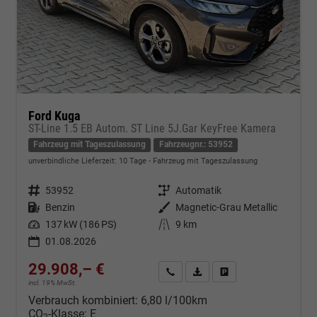
Ford Kuga
ST-Line 1.5 EB Autom. ST Line 5J.Gar KeyFree Kamera
Fahrzeug mit Tageszulassung
Fahrzeugnr.: 53952
unverbindliche Lieferzeit:
10 Tage
Fahrzeug mit Tageszulassung
Fahrzeugnr.
53952
Getriebe
Automatik
Kraftstoff
Benzin
Außenfarbe
Magnetic-Grau Metallic
Leistung
137 kW (186 PS)
Kilometerstand
9 km
01.08.2026
29.908,– €
Kontakt & Angebot anfordern
PDF-Datei, Fahrzeugexposé d
Fahrzeug merken/Expo
incl. 19% MwSt.
Verbrauch kombiniert:
6,80 l/100km
CO
-Klasse:
E
2