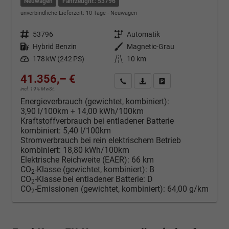
Neuwagen
Fahrzeugnr.: 53796
unverbindliche Lieferzeit:
10 Tage
Neuwagen
Fahrzeugnr.
53796
Getriebe
Automatik
Kraftstoff
Hybrid Benzin
Außenfarbe
Magnetic-Grau
Leistung
178 kW (242 PS)
Kilometerstand
10 km
41.356,– €
Kontakt & Angebot anfordern
PDF-Datei, Fahrzeugexposé d
Fahrzeug merken/Expo
incl. 19% MwSt.
Energieverbrauch (gewichtet, kombiniert):
3,90 l/100km + 14,00 kWh/100km
Kraftstoffverbrauch bei entladener Batterie
kombiniert:
5,40 l/100km
Stromverbrauch bei rein elektrischem Betrieb
kombiniert:
18,80 kWh/100km
Elektrische Reichweite (EAER):
66 km
CO
-Klasse (gewichtet, kombiniert):
B
2
CO
-Klasse bei entladener Batterie:
D
2
CO
-Emissionen (gewichtet, kombiniert):
64,00 g/km
2