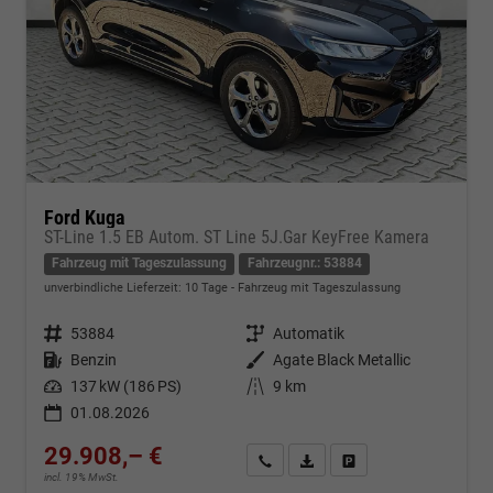
Ford Kuga
ST-Line 1.5 EB Autom. ST Line 5J.Gar KeyFree Kamera
Fahrzeug mit Tageszulassung
Fahrzeugnr.: 53884
unverbindliche Lieferzeit:
10 Tage
Fahrzeug mit Tageszulassung
Fahrzeugnr.
53884
Getriebe
Automatik
Kraftstoff
Benzin
Außenfarbe
Agate Black Metallic
Leistung
137 kW (186 PS)
Kilometerstand
9 km
01.08.2026
29.908,– €
Kontakt & Angebot anfordern
PDF-Datei, Fahrzeugexposé d
Fahrzeug merken/Expo
incl. 19% MwSt.