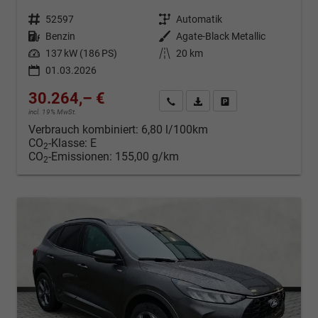
Fahrzeugnr.
52597
Getriebe
Automatik
Kraftstoff
Benzin
Außenfarbe
Agate-Black Metallic
Leistung
137 kW (186 PS)
Kilometerstand
20 km
01.03.2026
30.264,– €
Kontakt & Angebot anfordern
PDF-Datei, Fahrzeugexposé d
Fahrzeug merken/Expo
incl. 19% MwSt.
Verbrauch kombiniert:
6,80 l/100km
CO
-Klasse:
E
2
CO
-Emissionen:
155,00 g/km
2