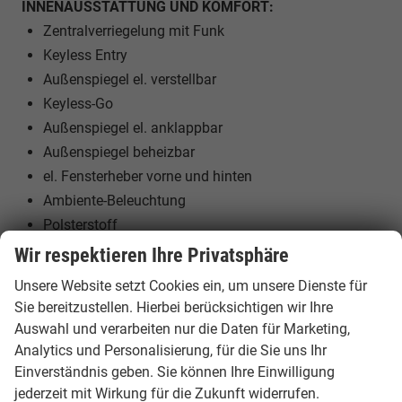
INNENAUSSTATTUNG UND KOMFORT:
Zentralverriegelung mit Funk
Keyless Entry
Außenspiegel el. verstellbar
Keyless-Go
Außenspiegel el. anklappbar
Außenspiegel beheizbar
el. Fensterheber vorne und hinten
Ambiente-Beleuchtung
Polsterstoff
Sitzheizung vorne
Wir respektieren Ihre Privatsphäre
Sitzheizung hinten
Unsere Website setzt Cookies ein, um unsere Dienste für
Sportsitze
Sie bereitzustellen. Hierbei berücksichtigen wir Ihre
Vordersitze höhenverstellbar
Auswahl und verarbeiten nur die Daten für Marketing,
Lendenwirbelstütze Fahrer und Beifahrer
Analytics und Personalisierung, für die Sie uns Ihr
Mittelarmlehne
Einverständnis geben. Sie können Ihre Einwilligung
jederzeit mit Wirkung für die Zukunft widerrufen.
Kindersitzvorbereitung (ISOFIX)