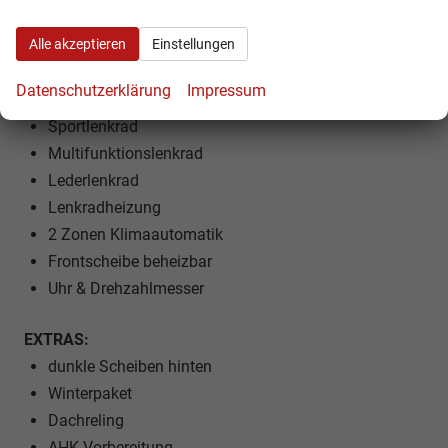
Rücksitzbank teilbar
Alle akzeptieren
Rücksitzbank verschiebbar
Einstellungen
5 Kopfstützen
Datenschutzerklärung
Impressum
Dekorleisten
Sportlenkrad
Multifunktionslenkrad
Lederlenkrad
Lenkradheizung
2 Zonen Klimaautomatik
Frontscheibe beheizbar
Uhr & Drehzahlmesser
EXTRAS:
dunkle Scheiben hinten
Winterpaket
Dachreling
AHK Vorbereitung