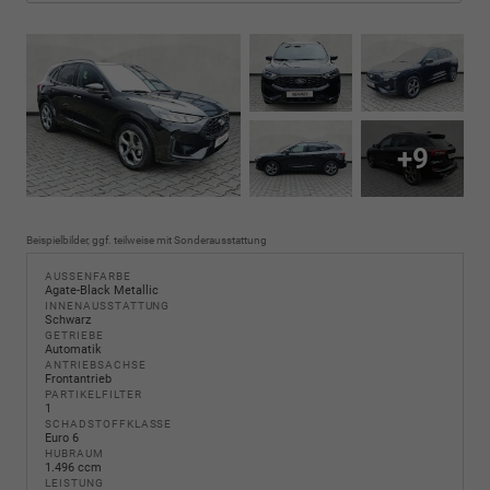
+9
Beispielbilder, ggf. teilweise mit Sonderausstattung
AUSSENFARBE
Agate-Black Metallic
INNENAUSSTATTUNG
Schwarz
GETRIEBE
Automatik
ANTRIEBSACHSE
Frontantrieb
PARTIKELFILTER
1
SCHADSTOFFKLASSE
Euro 6
HUBRAUM
1.496 ccm
LEISTUNG