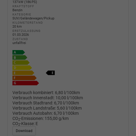
137 kW (186 PS)
KRAFTSTOFF
Benzin
KATEGORIE
SUV/Geländewagen/Pickup
KILOMETERSTAND
20 km
ERSTZULASSUNG
01.03.2026
ZUSTAND
unfallfrei
Verbrauch kombiniert:
6,80 l/100km
Verbrauch Innenstadt:
10,00 l/100km
Verbrauch Stadtrand:
6,70 l/100km
Verbrauch Landstraße:
5,60 l/100km
Verbrauch Autobahn:
6,70 l/100km
CO
-Emissionen:
155,00 g/km
2
CO
-Klasse:
E
2
Download