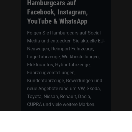
Hamburgcars auf
Facebook, Instagram,
YouTube & WhatsApp
Folgen Sie Hamburgcars auf Social
Media und entdecken Sie aktuelle EU-
Neuwagen, Reimport Fahrzeuge,
Lagerfahrzeuge, Werkbestellungen,
Elektroautos, Hybridfahrzeuge,
Fahrzeugvorstellungen,
Kundenfahrzeuge, Bewertungen und
neue Angebote rund um VW, Skoda,
Toyota, Nissan, Renault, Dacia,
CUPRA und viele weitere Marken.
Startseite
Fahrzeuge finden
Neuwagen Konfigurator
Reimport