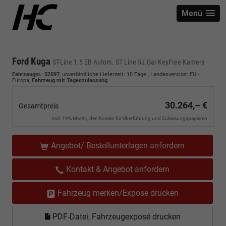
Menü
Ford Kuga
ST-Line 1.5 EB Autom. ST Line 5J.Gar KeyFree Kamera
Fahrzeugnr.
:
52597
, unverbindliche Lieferzeit:
10 Tage
, Landesversion: EU -
Europa,
Fahrzeug mit Tageszulassung
30.264,– €
Gesamtpreis
incl. 19% MwSt., den Kosten für Überführung und Zulassungspapieren
Angebot/ Bestellunterlagen anfordern
Kontakt & Angebot anfordern
Fahrzeug merken/Expose drucken
PDF-Datei, Fahrzeugexposé drucken