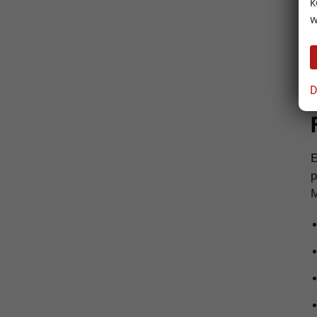
k
w
D
p
M