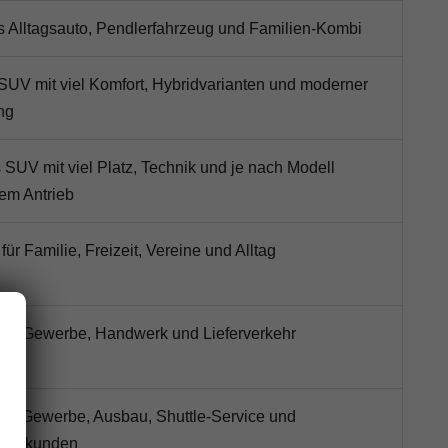
ls Alltagsauto, Pendlerfahrzeug und Familien-Kombi
SUV mit viel Komfort, Hybridvarianten und moderner
ng
SUV mit viel Platz, Technik und je nach Modell
hem Antrieb
 für Familie, Freizeit, Vereine und Alltag
 für Gewerbe, Handwerk und Lieferverkehr
für Gewerbe, Ausbau, Shuttle-Service und
zeugkunden