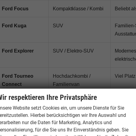
Ford Focus
Kompaktklasse / Kombi
Beliebt a
Ford Kuga
SUV
Familien-
Ausstattu
Ford Explorer
SUV / Elektro-SUV
Modernes 
elektrisc
Ford Tourneo
Hochdachkombi /
Viel Platz
Connect
Familienvan
ir respektieren Ihre Privatsphäre
Ford Transit
Transporter
Praktisch
nsere Website setzt Cookies ein, um unsere Dienste für Sie
Connect
ereitzustellen. Hierbei berücksichtigen wir Ihre Auswahl und
erarbeiten nur die Daten für Marketing, Analytics und
Ford Transit
Transporter / Van
Geeignet 
ersonalisierung, für die Sie uns Ihr Einverständnis geben. Sie
Custom
Nutzfahr