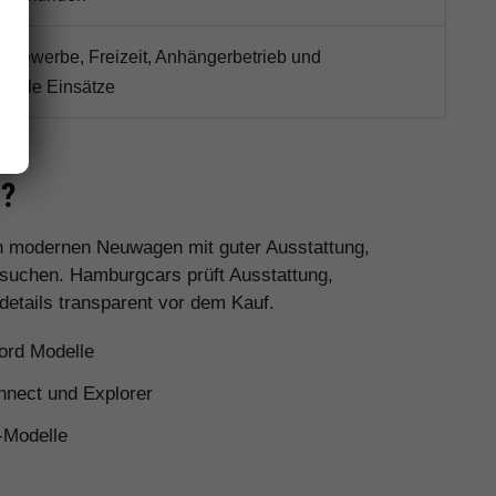
r Gewerbe, Freizeit, Anhängerbetrieb und
volle Einsätze
s?
en modernen Neuwagen mit guter Ausstattung,
 suchen. Hamburgcars prüft Ausstattung,
details transparent vor dem Kauf.
ord Modelle
nnect und Explorer
-Modelle