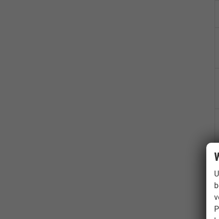
W
U
b
v
P