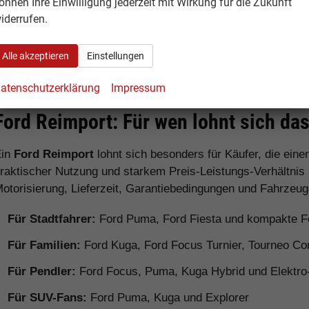
önnen Ihre Einwilligung jederzeit mit Wirkung für die Zukunft
iderrufen.
Ford Ranger
Pick-up
Robust fü
anspruchs
Alle akzeptieren
Einstellungen
atenschutzerklärung
Impressum
Ford Reimport: Für wen lohnt sich da
Ein
Ford Reimport
lohnt sich besonders für Käufer, die ein
raktischer Nutzung und starkem Preis-Leistungs-Verhältnis
otorisierung, Lieferzeit, Garantiebedingungen und Fahrzeug
Für Stadtfahrer:
Ford Puma, Ford Fiesta und kompakte F
Für Familien:
Ford Kuga, Ford Focus Turnier, Tourneo Co
Für Pendler:
Ford Focus, Puma, Kuga Hybrid und Elektro
Für SUV-Fans:
Ford Puma, Kuga und Explorer