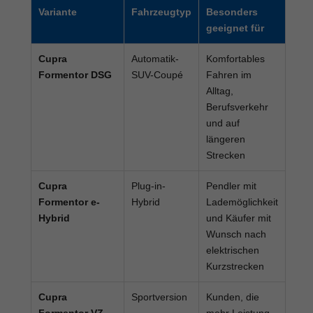
Variante
Fahrzeugtyp
Besonders
geeignet für
Cupra
Automatik-
Komfortables
Formentor DSG
SUV-Coupé
Fahren im
Alltag,
Berufsverkehr
und auf
längeren
Strecken
Cupra
Plug-in-
Pendler mit
Formentor e-
Hybrid
Lademöglichkeit
Hybrid
und Käufer mit
Wunsch nach
elektrischen
Kurzstrecken
Cupra
Sportversion
Kunden, die
Formentor VZ
mehr Leistung,