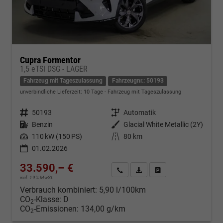
Cupra Formentor
1,5 eTSI DSG - LAGER
Fahrzeug mit Tageszulassung
Fahrzeugnr.: 50193
unverbindliche Lieferzeit:
10 Tage
Fahrzeug mit Tageszulassung
Fahrzeugnr.
50193
Getriebe
Automatik
Kraftstoff
Benzin
Außenfarbe
Glacial White Metallic (2Y)
Leistung
110 kW (150 PS)
Kilometerstand
80 km
01.02.2026
33.590,– €
Kontakt & Angebot anfordern
PDF-Datei, Fahrzeugexposé d
Fahrzeug merken/Expo
incl. 19% MwSt.
Verbrauch kombiniert:
5,90 l/100km
CO
-Klasse:
D
2
CO
-Emissionen:
134,00 g/km
2