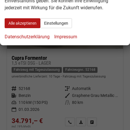
Einverständnis geben. Sie können Ihre Einwilligung
jederzeit mit Wirkung für die Zukunft widerrufen.
Alle akzeptieren
Einstellungen
Datenschutzerklärung
Impressum
Cupra Formentor
1,5 eTSI DSG - LAGER
Fahrzeug mit Tageszulassung
Fahrzeugnr.: 52168
unverbindliche Lieferzeit:
10 Tage
Fahrzeug mit Tageszulassung
Fahrzeugnr.
52168
Getriebe
Automatik
Kraftstoff
Benzin
Außenfarbe
Graphene Grau Metallic (R6)
Leistung
110 kW (150 PS)
Kilometerstand
80 km
01.03.2026
34.791,– €
Kontakt & Angebot anfordern
PDF-Datei, Fahrzeugexposé d
Fahrzeug merken/Expo
incl. 19% MwSt.