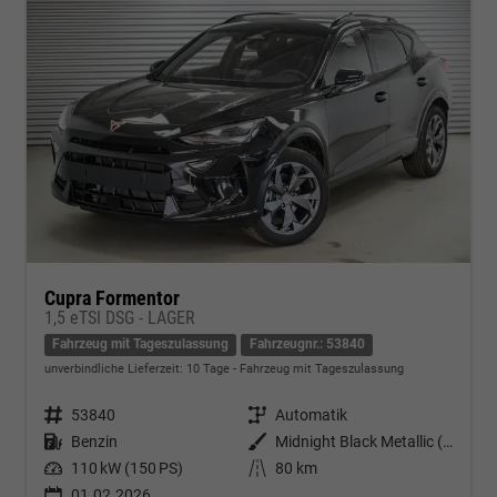
Cupra Formentor
1,5 eTSI DSG - LAGER
Fahrzeug mit Tageszulassung
Fahrzeugnr.: 53840
unverbindliche Lieferzeit:
10 Tage
Fahrzeug mit Tageszulassung
Fahrzeugnr.
53840
Getriebe
Automatik
Kraftstoff
Benzin
Außenfarbe
Midnight Black Metallic (0E)
Leistung
110 kW (150 PS)
Kilometerstand
80 km
01.02.2026