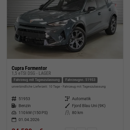
Cupra Formentor
1,5 eTSI DSG - LAGER
Fahrzeug mit Tageszulassung
Fahrzeugnr.: 51953
unverbindliche Lieferzeit:
10 Tage
Fahrzeug mit Tageszulassung
Fahrzeugnr.
51953
Getriebe
Automatik
Kraftstoff
Benzin
Außenfarbe
Fjord Blau Uni (9K)
Leistung
110 kW (150 PS)
Kilometerstand
80 km
01.04.2026