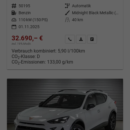
Fahrzeugnr.
50195
Getriebe
Automatik
Kraftstoff
Benzin
Außenfarbe
Midnight Black Metallic (0E)
Leistung
110 kW (150 PS)
Kilometerstand
40 km
01.11.2025
32.690,– €
Kontakt & Angebot anfordern
PDF-Datei, Fahrzeugexposé d
Fahrzeug merken/Expo
incl. 19% MwSt.
Verbrauch kombiniert:
5,90 l/100km
CO
-Klasse:
D
2
CO
-Emissionen:
133,00 g/km
2