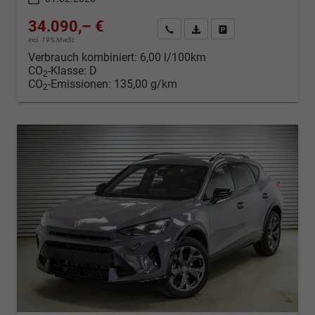
34.090,– €
Kontakt & Angebot anfordern
PDF-Datei, Fahrzeugexposé d
Fahrzeug merken/Expo
incl. 19% MwSt.
Verbrauch kombiniert:
6,00 l/100km
CO
-Klasse:
D
2
CO
-Emissionen:
135,00 g/km
2