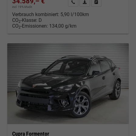
34.589,– €
Kontakt & Angebot anfordern
PDF-Datei, Fahrzeugexposé d
Fahrzeug merken/Expo
incl. 19% MwSt.
Verbrauch kombiniert:
5,90 l/100km
CO
-Klasse:
D
2
CO
-Emissionen:
134,00 g/km
2
Cupra Formentor