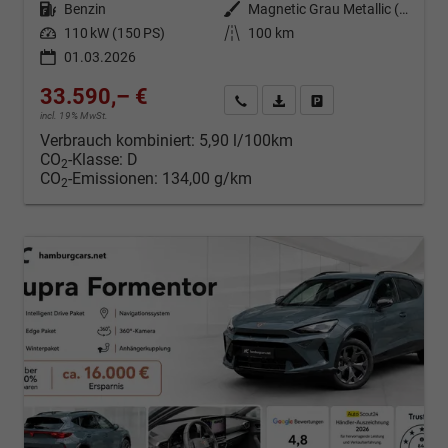
Kraftstoff
Benzin
Außenfarbe
Magnetic Grau Metallic (S7)
Leistung
110 kW (150 PS)
Kilometerstand
100 km
01.03.2026
33.590,– €
Kontakt & Angebot anfordern
PDF-Datei, Fahrzeugexposé d
Fahrzeug merken/Expo
incl. 19% MwSt.
Verbrauch kombiniert:
5,90 l/100km
CO
-Klasse:
D
2
CO
-Emissionen:
134,00 g/km
2