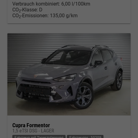
Verbrauch kombiniert:
6,00 l/100km
CO
-Klasse:
D
2
CO
-Emissionen:
135,00 g/km
2
Cupra Formentor
1,5 eTSI DSG - LAGER
Fahrzeug mit Tageszulassung
Fahrzeugnr.: 50209