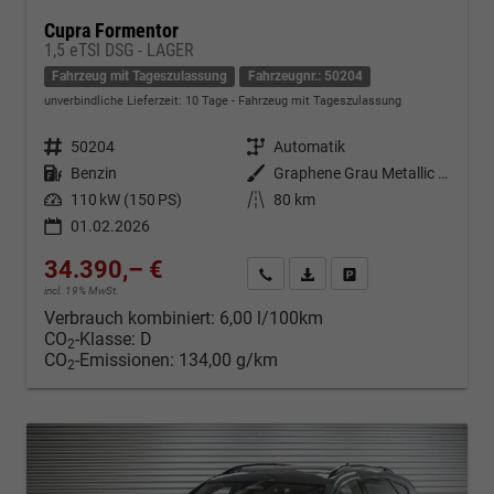
Cupra Formentor
1,5 eTSI DSG - LAGER
Fahrzeug mit Tageszulassung
Fahrzeugnr.: 50204
unverbindliche Lieferzeit:
10 Tage
Fahrzeug mit Tageszulassung
Fahrzeugnr.
50204
Getriebe
Automatik
Kraftstoff
Benzin
Außenfarbe
Graphene Grau Metallic (R6)
Leistung
110 kW (150 PS)
Kilometerstand
80 km
01.02.2026
34.390,– €
Kontakt & Angebot anfordern
PDF-Datei, Fahrzeugexposé d
Fahrzeug merken/Expo
incl. 19% MwSt.
Verbrauch kombiniert:
6,00 l/100km
CO
-Klasse:
D
2
CO
-Emissionen:
134,00 g/km
2