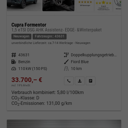
Cupra Formentor
1,5 eTSI DSG AHK Assistenz- EDGE- &Winterpaket
Neuwagen
Fahrzeugnr.: 43631
unverbindliche Lieferzeit: ca.7-14 Werktage
Neuwagen
Fahrzeugnr.
43631
Getriebe
Doppelkupplungsgetriebe (DSG)
Kraftstoff
Benzin
Außenfarbe
Fiord Blue
Leistung
110 kW (150 PS)
Kilometerstand
10 km
33.700,– €
Kontakt & Angebot anfordern
PDF-Datei, Fahrzeugexposé d
Fahrzeug merken/Expo
incl. 19% MwSt.
Verbrauch kombiniert:
5,80 l/100km
CO
-Klasse:
D
2
CO
-Emissionen:
131,00 g/km
2