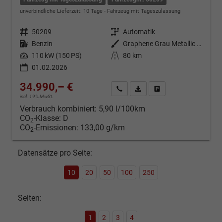
unverbindliche Lieferzeit:
10 Tage
Fahrzeug mit Tageszulassung
Fahrzeugnr.
50209
Getriebe
Automatik
Kraftstoff
Benzin
Außenfarbe
Graphene Grau Metallic (R6)
Leistung
110 kW (150 PS)
Kilometerstand
80 km
01.02.2026
34.990,– €
Kontakt & Angebot anfordern
PDF-Datei, Fahrzeugexposé d
Fahrzeug merken/Expo
incl. 19% MwSt.
Verbrauch kombiniert:
5,90 l/100km
CO
-Klasse:
D
2
CO
-Emissionen:
133,00 g/km
2
Datensätze pro Seite:
10
20
50
100
250
Seiten:
1
2
3
4