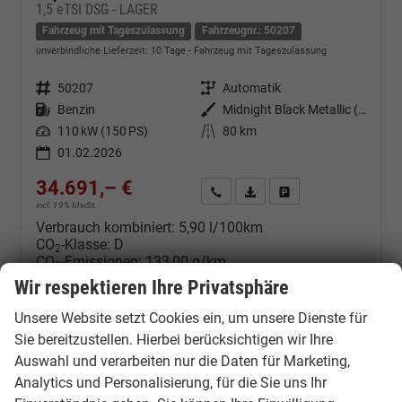
1,5 eTSI DSG - LAGER
Fahrzeug mit Tageszulassung
Fahrzeugnr.: 50207
unverbindliche Lieferzeit:
10 Tage
Fahrzeug mit Tageszulassung
Fahrzeugnr.
50207
Getriebe
Automatik
Kraftstoff
Benzin
Außenfarbe
Midnight Black Metallic (0E)
Leistung
110 kW (150 PS)
Kilometerstand
80 km
01.02.2026
34.691,– €
Kontakt & Angebot anfordern
PDF-Datei, Fahrzeugexposé d
Fahrzeug merken/Expo
incl. 19% MwSt.
Verbrauch kombiniert:
5,90 l/100km
CO
-Klasse:
D
2
CO
-Emissionen:
133,00 g/km
2
Wir respektieren Ihre Privatsphäre
Unsere Website setzt Cookies ein, um unsere Dienste für
Sie bereitzustellen. Hierbei berücksichtigen wir Ihre
Auswahl und verarbeiten nur die Daten für Marketing,
Analytics und Personalisierung, für die Sie uns Ihr