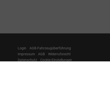
Login
AGB-Fahrzeugüberführung
Impressum
AGB
Widerrufsrecht
Datenschutz
Cookie-Einstellungen
Hamburgcars auf
Facebook, Instagram,