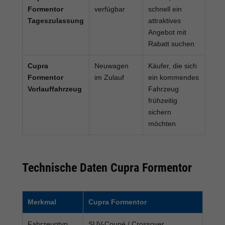
Formentor
verfügbar
schnell ein
Tageszulassung
attraktives
Angebot mit
Rabatt suchen
Cupra
Neuwagen
Käufer, die sich
Formentor
im Zulauf
ein kommendes
Vorlauffahrzeug
Fahrzeug
frühzeitig
sichern
möchten
Technische Daten Cupra Formentor
Merkmal
Cupra Formentor
Fahrzeugtyp
SUV-Coupé / Crossover