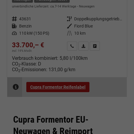
unverbindliche Lieferzeit: ca.7-14 Werktage
Neuwagen
Fahrzeugnr.
43631
Getriebe
Doppelkupplungsgetriebe (DSG)
Kraftstoff
Benzin
Außenfarbe
Fiord Blue
Leistung
110 kW (150 PS)
Kilometerstand
10 km
33.700,– €
Kontakt & Angebot anfordern
PDF-Datei, Fahrzeugexposé d
Fahrzeug merken/Expo
incl. 19% MwSt.
Verbrauch kombiniert:
5,80 l/100km
CO
-Klasse:
D
2
CO
-Emissionen:
131,00 g/km
2
Cupra Formentor Reifenlabel
Cupra Formentor EU-
Neuwagen & Reimport