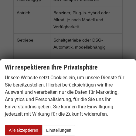
Antrieb
Benziner, Plug-in-Hybrid oder
Allrad, je nach Modell und
Verfügbarkeit
Getriebe
Schaltgetriebe oder DSG-
Automatik, modellabhängig
Leistung
modellabhängig, je nach
Wir respektieren Ihre Privatsphäre
Motorisierung und Ausstattung
Unsere Website setzt Cookies ein, um unsere Dienste für
Beliebte
Formentor DSG, e-Hybrid, VZ,
Sie bereitzustellen. Hierbei berücksichtigen wir Ihre
Varianten
4Drive, Tageszulassung und EU-
Auswahl und verarbeiten nur die Daten für Marketing,
Neuwagen
Analytics und Personalisierung, für die Sie uns Ihr
Einverständnis geben. Sie können Ihre Einwilligung
Beliebte
LED-Licht, Matrix-LED, Sportsitze,
jederzeit mit Wirkung für die Zukunft widerrufen.
Ausstattung
digitales Cockpit, Navigation,
Rückfahrkamera, Sitzheizung,
Assistenzsysteme
Alle akzeptieren
Einstellungen