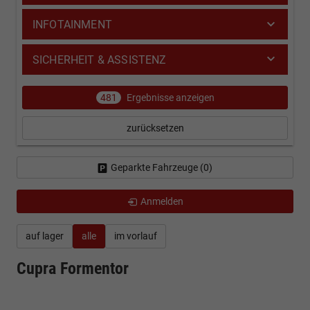
INFOTAINMENT
SICHERHEIT & ASSISTENZ
481
Ergebnisse anzeigen
zurücksetzen
Geparkte Fahrzeuge (
0
)
Anmelden
auf lager
alle
im vorlauf
Cupra Formentor