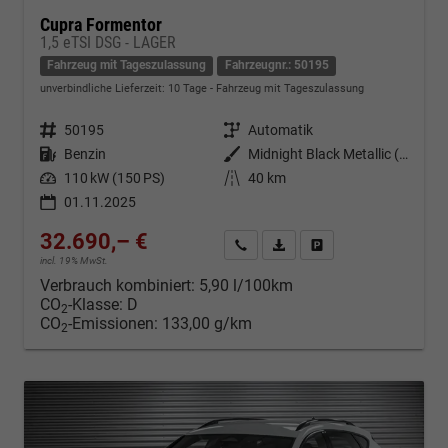
Cupra Formentor
1,5 eTSI DSG - LAGER
Fahrzeug mit Tageszulassung
Fahrzeugnr.: 50195
unverbindliche Lieferzeit:
10 Tage
Fahrzeug mit Tageszulassung
Fahrzeugnr.
50195
Getriebe
Automatik
Kraftstoff
Benzin
Außenfarbe
Midnight Black Metallic (0E)
Leistung
110 kW (150 PS)
Kilometerstand
40 km
01.11.2025
32.690,– €
Kontakt & Angebot anfordern
PDF-Datei, Fahrzeugexposé d
Fahrzeug merken/Expo
incl. 19% MwSt.
Verbrauch kombiniert:
5,90 l/100km
CO
-Klasse:
D
2
CO
-Emissionen:
133,00 g/km
2