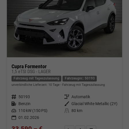
Cupra Formentor
1,5 eTSI DSG - LAGER
Fahrzeug mit Tageszulassung
Fahrzeugnr.: 50193
unverbindliche Lieferzeit:
10 Tage
Fahrzeug mit Tageszulassung
Fahrzeugnr.
50193
Getriebe
Automatik
Kraftstoff
Benzin
Außenfarbe
Glacial White Metallic (2Y)
Leistung
110 kW (150 PS)
Kilometerstand
80 km
01.02.2026
33.590,– €