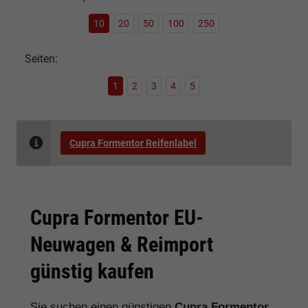
10
20
50
100
250
Seiten:
1
2
3
4
5
Cupra Formentor Reifenlabel
Cupra Formentor EU-
Neuwagen & Reimport
günstig kaufen
Sie suchen einen günstigen
Cupra Formentor