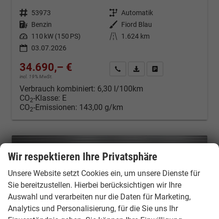
Fahrzeugnr.
53973
Getriebe
Automatik
Kraftstoff
Benzin
Außenfarbe
Fiord Blau
Leistung
110 kW (150 PS)
Kilometerstand
1.624 km
03.07.2026
34.690,– €
Kontakt & Angebot anfordern
PDF-Datei, Fahrzeugexposé d
Fahrzeug merken/Expo
incl. 19% MwSt.
Verbrauch kombiniert:
6,30 l/100km
CO
-Klasse:
E
2
CO
-Emissionen:
143,00 g/km
2
Wir respektieren Ihre Privatsphäre
Unsere Website setzt Cookies ein, um unsere Dienste für
Sie bereitzustellen. Hierbei berücksichtigen wir Ihre
Auswahl und verarbeiten nur die Daten für Marketing,
Analytics und Personalisierung, für die Sie uns Ihr