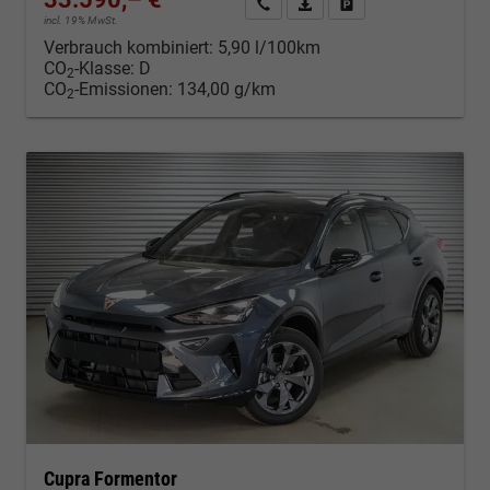
Kontakt & Angebot anfordern
PDF-Datei, Fahrzeugexposé d
Fahrzeug merken/Expo
incl. 19% MwSt.
Verbrauch kombiniert:
5,90 l/100km
CO
-Klasse:
D
2
CO
-Emissionen:
134,00 g/km
2
Cupra Formentor