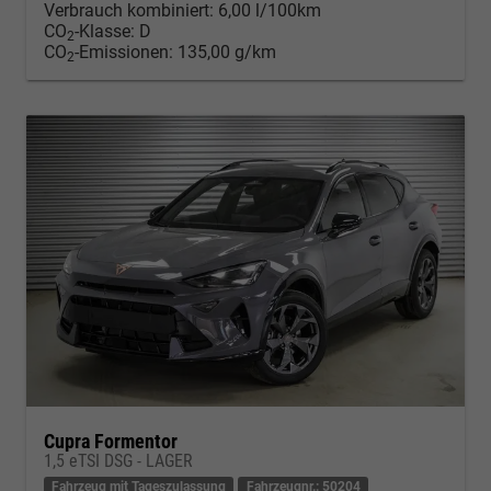
Verbrauch kombiniert:
6,00 l/100km
CO
-Klasse:
D
2
CO
-Emissionen:
135,00 g/km
2
Cupra Formentor
1,5 eTSI DSG - LAGER
Fahrzeug mit Tageszulassung
Fahrzeugnr.: 50204