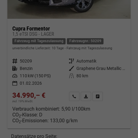
Cupra Formentor
1,5 eTSI DSG - LAGER
Fahrzeug mit Tageszulassung
Fahrzeugnr.: 50209
unverbindliche Lieferzeit:
10 Tage
Fahrzeug mit Tageszulassung
Fahrzeugnr.
50209
Getriebe
Automatik
Kraftstoff
Benzin
Außenfarbe
Graphene Grau Metallic (R6)
Leistung
110 kW (150 PS)
Kilometerstand
80 km
01.02.2026
34.990,– €
Kontakt & Angebot anfordern
PDF-Datei, Fahrzeugexposé d
Fahrzeug merken/Expo
incl. 19% MwSt.
Verbrauch kombiniert:
5,90 l/100km
CO
-Klasse:
D
2
CO
-Emissionen:
133,00 g/km
2
Datensätze pro Seite: