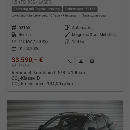
1,5 eTSI DSG - LAGER
Fahrzeug mit Tageszulassung
Fahrzeugnr.: 52165
unverbindliche Lieferzeit:
10 Tage
Fahrzeug mit Tageszulassung
Fahrzeugnr.
52165
Getriebe
Automatik
Kraftstoff
Benzin
Außenfarbe
Magnetic Grau Metallic (S7)
Leistung
110 kW (150 PS)
Kilometerstand
100 km
01.03.2026
33.590,– €
Kontakt & Angebot anfordern
PDF-Datei, Fahrzeugexposé d
Fahrzeug merken/Expo
incl. 19% MwSt.
Verbrauch kombiniert:
5,90 l/100km
CO
-Klasse:
D
2
CO
-Emissionen:
134,00 g/km
2