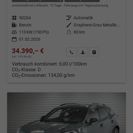
unverbindliche Lieferzeit:
10 Tage
Fahrzeug mit Tageszulassung
Fahrzeugnr.
50204
Getriebe
Automatik
Kraftstoff
Benzin
Außenfarbe
Graphene Grau Metallic (R6)
Leistung
110 kW (150 PS)
Kilometerstand
80 km
01.02.2026
34.390,– €
Kontakt & Angebot anfordern
PDF-Datei, Fahrzeugexposé d
Fahrzeug merken/Expo
incl. 19% MwSt.
Verbrauch kombiniert:
6,00 l/100km
CO
-Klasse:
D
2
CO
-Emissionen:
134,00 g/km
2