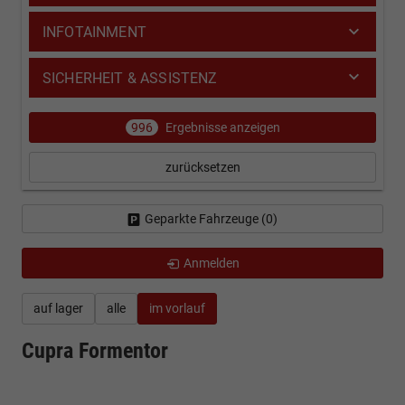
INFOTAINMENT
SICHERHEIT & ASSISTENZ
996
Ergebnisse anzeigen
zurücksetzen
Geparkte Fahrzeuge (
0
)
Anmelden
auf lager
alle
im vorlauf
Cupra Formentor