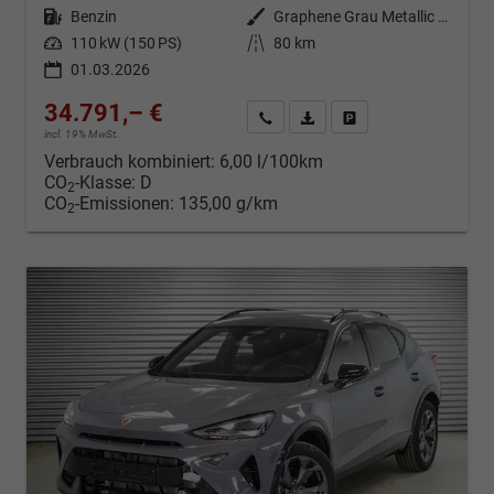
Kraftstoff
Benzin
Außenfarbe
Graphene Grau Metallic (R6)
Leistung
110 kW (150 PS)
Kilometerstand
80 km
01.03.2026
34.791,– €
Kontakt & Angebot anfordern
PDF-Datei, Fahrzeugexposé d
Fahrzeug merken/Expo
incl. 19% MwSt.
Verbrauch kombiniert:
6,00 l/100km
CO
-Klasse:
D
2
CO
-Emissionen:
135,00 g/km
2