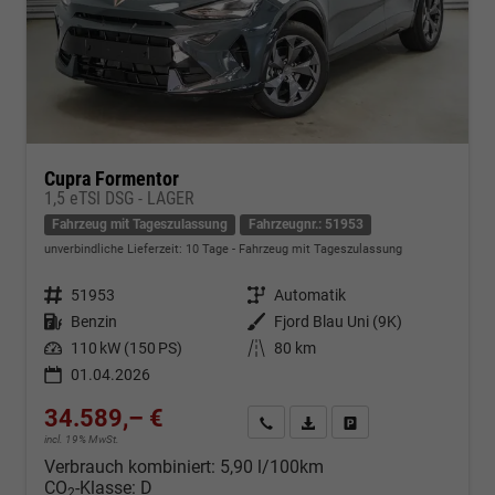
Cupra Formentor
1,5 eTSI DSG - LAGER
Fahrzeug mit Tageszulassung
Fahrzeugnr.: 51953
unverbindliche Lieferzeit:
10 Tage
Fahrzeug mit Tageszulassung
Fahrzeugnr.
51953
Getriebe
Automatik
Kraftstoff
Benzin
Außenfarbe
Fjord Blau Uni (9K)
Leistung
110 kW (150 PS)
Kilometerstand
80 km
01.04.2026
34.589,– €
Kontakt & Angebot anfordern
PDF-Datei, Fahrzeugexposé d
Fahrzeug merken/Expo
incl. 19% MwSt.
Verbrauch kombiniert:
5,90 l/100km
CO
-Klasse:
D
2