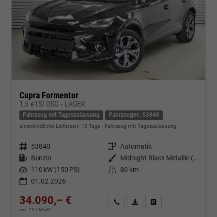
Cupra Formentor
1,5 eTSI DSG - LAGER
Fahrzeug mit Tageszulassung
Fahrzeugnr.: 53840
unverbindliche Lieferzeit:
10 Tage
Fahrzeug mit Tageszulassung
Fahrzeugnr.
53840
Getriebe
Automatik
Kraftstoff
Benzin
Außenfarbe
Midnight Black Metallic (0E)
Leistung
110 kW (150 PS)
Kilometerstand
80 km
01.02.2026
34.090,– €
Kontakt & Angebot anfordern
PDF-Datei, Fahrzeugexposé d
Fahrzeug merken/Expo
incl. 19% MwSt.