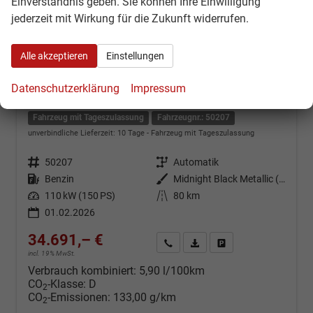
Einverständnis geben. Sie können Ihre Einwilligung
jederzeit mit Wirkung für die Zukunft widerrufen.
Alle akzeptieren
Einstellungen
Cupra Formentor
Datenschutzerklärung
Impressum
1,5 eTSI DSG - LAGER
Fahrzeug mit Tageszulassung
Fahrzeugnr.: 50207
unverbindliche Lieferzeit:
10 Tage
Fahrzeug mit Tageszulassung
Fahrzeugnr.
50207
Getriebe
Automatik
Kraftstoff
Benzin
Außenfarbe
Midnight Black Metallic (0E)
Leistung
110 kW (150 PS)
Kilometerstand
80 km
01.02.2026
34.691,– €
Kontakt & Angebot anfordern
PDF-Datei, Fahrzeugexposé d
Fahrzeug merken/Expo
incl. 19% MwSt.
Verbrauch kombiniert:
5,90 l/100km
CO
-Klasse:
D
2
CO
-Emissionen:
133,00 g/km
2