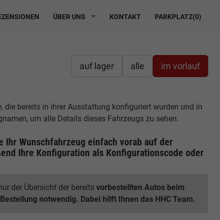
ZENSIONEN
ÜBER UNS
KONTAKT
PARKPLATZ(
0
)
auf lager
alle
im vorlauf
die bereits in ihrer Ausstattung konfiguriert wurden und in
ugnamen, um alle Details dieses Fahrzeugs zu sehen.
ie Ihr Wunschfahrzeug einfach vorab auf der
end Ihre Konfiguration
als Konfigurationscode oder
ur der Übersicht der bereits
vorbestellten Autos beim
 Bestellung notwendig. Dabei hilft Ihnen das HHC Team.