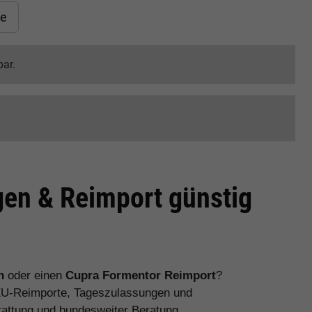
ve
bar.
en & Reimport günstig
n
oder einen
Cupra Formentor Reimport
?
EU-Reimporte, Tageszulassungen und
stattung und bundesweiter Beratung.