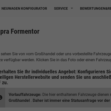
NEUWAGEN KONFIGURATOR
SERVICE
BEWERTUNGEN&RE
pra Formentor
 sehen Sie von vom Großhandel oder uns vorbestellte Fahrzeuge, 
ze verfügbar werden. Klicken Sie in das Foto oder einen Fahrze
erhalten Sie Ihr individuelles Angebot: Konfigurieren S
eiligen
Herstellerwebsite
und senden Sie uns anschließ
F
zu.
Vorlauffahrzeuge:
Die hier enthaltenen Fahrzeuge dienen n
Großhandel
.
Daher ist immer eine Statusanfrage vor der