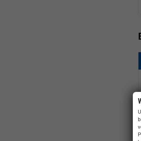
W
U
b
v
P