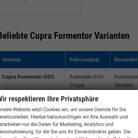
Beliebte Cupra Formentor Varianten
Variante
Fahrzeugtyp
Besonders
Cupra Formentor DSG
Automatik-SUV-
Komfortabl
Coupé
Strecken
ir respektieren Ihre Privatsphäre
Cupra Formentor e-
Plug-in-Hybrid
Pendler mi
nsere Website setzt Cookies ein, um unsere Dienste für Sie
Hybrid
elektrisch
ereitzustellen. Hierbei berücksichtigen wir Ihre Auswahl und
erarbeiten nur die Daten für Marketing, Analytics und
Cupra Formentor VZ
Sportversion
Kunden, di
ersonalisierung, für die Sie uns Ihr Einverständnis geben. Sie
Fahrverha