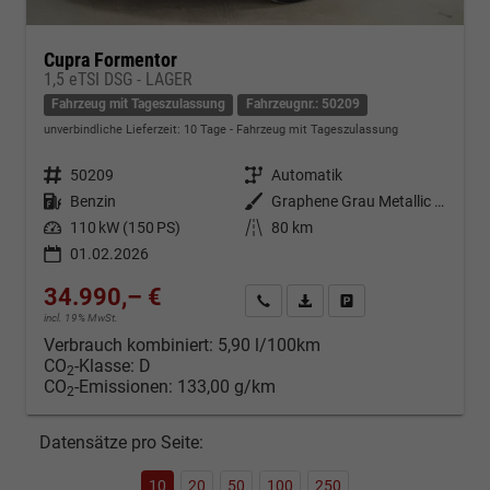
Cupra Formentor
1,5 eTSI DSG - LAGER
Fahrzeug mit Tageszulassung
Fahrzeugnr.: 50209
unverbindliche Lieferzeit:
10 Tage
Fahrzeug mit Tageszulassung
Fahrzeugnr.
50209
Getriebe
Automatik
Kraftstoff
Benzin
Außenfarbe
Graphene Grau Metallic (R6)
Leistung
110 kW (150 PS)
Kilometerstand
80 km
01.02.2026
34.990,– €
Kontakt & Angebot anfordern
PDF-Datei, Fahrzeugexposé d
Fahrzeug merken/Expo
incl. 19% MwSt.
Verbrauch kombiniert:
5,90 l/100km
CO
-Klasse:
D
2
CO
-Emissionen:
133,00 g/km
2
Datensätze pro Seite:
10
20
50
100
250