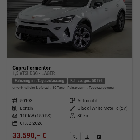
Cupra Formentor
1,5 eTSI DSG - LAGER
Fahrzeug mit Tageszulassung
Fahrzeugnr.: 50193
unverbindliche Lieferzeit:
10 Tage
Fahrzeug mit Tageszulassung
Fahrzeugnr.
50193
Getriebe
Automatik
Kraftstoff
Benzin
Außenfarbe
Glacial White Metallic (2Y)
Leistung
110 kW (150 PS)
Kilometerstand
80 km
01.02.2026
33.590,– €
Kontakt & Angebot anfordern
PDF-Datei, Fahrzeugexposé d
Fahrzeug merken/Expo