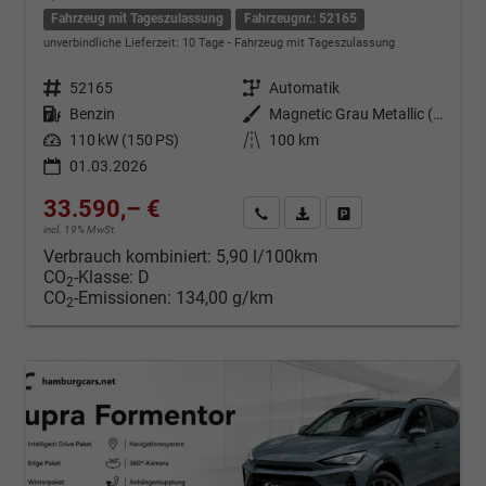
Fahrzeug mit Tageszulassung
Fahrzeugnr.: 52165
unverbindliche Lieferzeit:
10 Tage
Fahrzeug mit Tageszulassung
Fahrzeugnr.
52165
Getriebe
Automatik
Kraftstoff
Benzin
Außenfarbe
Magnetic Grau Metallic (S7)
Leistung
110 kW (150 PS)
Kilometerstand
100 km
01.03.2026
33.590,– €
Kontakt & Angebot anfordern
PDF-Datei, Fahrzeugexposé d
Fahrzeug merken/Expo
incl. 19% MwSt.
Verbrauch kombiniert:
5,90 l/100km
CO
-Klasse:
D
2
CO
-Emissionen:
134,00 g/km
2