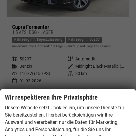
Cupra Formentor
1,5 eTSI DSG - LAGER
Fahrzeug mit Tageszulassung
Fahrzeugnr.: 50207
unverbindliche Lieferzeit:
10 Tage
Fahrzeug mit Tageszulassung
Fahrzeugnr.
50207
Getriebe
Automatik
Kraftstoff
Benzin
Außenfarbe
Midnight Black Metallic (0E)
Leistung
110 kW (150 PS)
Kilometerstand
80 km
01.02.2026
34.691,– €
Kontakt & Angebot anfordern
PDF-Datei, Fahrzeugexposé d
Fahrzeug merken/Expo
Wir respektieren Ihre Privatsphäre
incl. 19% MwSt.
Verbrauch kombiniert:
5,90 l/100km
Unsere Website setzt Cookies ein, um unsere Dienste für
CO
-Klasse:
D
2
Sie bereitzustellen. Hierbei berücksichtigen wir Ihre
CO
-Emissionen:
133,00 g/km
2
Auswahl und verarbeiten nur die Daten für Marketing,
Analytics und Personalisierung, für die Sie uns Ihr