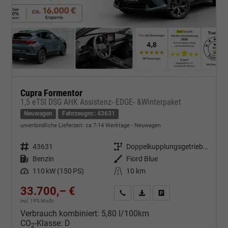
Cupra Formentor
1,5 eTSI DSG AHK Assistenz- EDGE- &Winterpaket
Neuwagen
Fahrzeugnr.: 43631
unverbindliche Lieferzeit: ca.7-14 Werktage
Neuwagen
Fahrzeugnr.
43631
Getriebe
Doppelkupplungsgetriebe (DSG)
Kraftstoff
Benzin
Außenfarbe
Fiord Blue
Leistung
110 kW (150 PS)
Kilometerstand
10 km
33.700,– €
Kontakt & Angebot anfordern
PDF-Datei, Fahrzeugexposé d
Fahrzeug merken/Expo
incl. 19% MwSt.
Verbrauch kombiniert:
5,80 l/100km
CO
-Klasse:
D
2