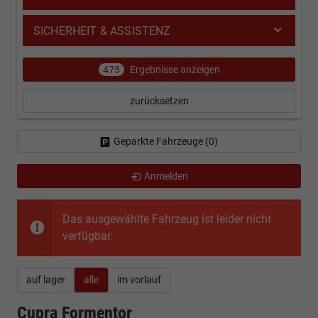
SICHERHEIT & ASSISTENZ
475
Ergebnisse anzeigen
zurücksetzen
Geparkte Fahrzeuge (
0
)
Anmelden
Das ausgewählte Fahrzeug ist leider nicht
verfügbar.
auf lager
alle
im vorlauf
Cupra Formentor