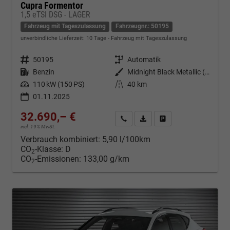
Cupra Formentor
1,5 eTSI DSG - LAGER
Fahrzeug mit Tageszulassung
Fahrzeugnr.: 50195
unverbindliche Lieferzeit:
10 Tage
Fahrzeug mit Tageszulassung
Fahrzeugnr.
50195
Getriebe
Automatik
Kraftstoff
Benzin
Außenfarbe
Midnight Black Metallic (0E)
Leistung
110 kW (150 PS)
Kilometerstand
40 km
01.11.2025
32.690,– €
Kontakt & Angebot anfordern
PDF-Datei, Fahrzeugexposé d
Fahrzeug merken/Expo
incl. 19% MwSt.
Verbrauch kombiniert:
5,90 l/100km
CO
-Klasse:
D
2
CO
-Emissionen:
133,00 g/km
2