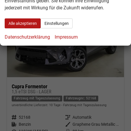
Einverständnis geben. Sie können Ihre Einwilligung
jederzeit mit Wirkung für die Zukunft widerrufen.
Alle akzeptieren
Einstellungen
Datenschutzerklärung
Impressum
Cupra Formentor
1,5 eTSI DSG - LAGER
Fahrzeug mit Tageszulassung
Fahrzeugnr.: 52168
unverbindliche Lieferzeit:
10 Tage
Fahrzeug mit Tageszulassung
Fahrzeugnr.
52168
Getriebe
Automatik
Kraftstoff
Benzin
Außenfarbe
Graphene Grau Metallic (R6)