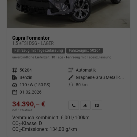
Cupra Formentor
1,5 eTSI DSG - LAGER
Fahrzeug mit Tageszulassung
Fahrzeugnr.: 50204
unverbindliche Lieferzeit:
10 Tage
Fahrzeug mit Tageszulassung
Fahrzeugnr.
50204
Getriebe
Automatik
Kraftstoff
Benzin
Außenfarbe
Graphene Grau Metallic (R6)
Leistung
110 kW (150 PS)
Kilometerstand
80 km
01.02.2026
34.390,– €
Kontakt & Angebot anfordern
PDF-Datei, Fahrzeugexposé d
Fahrzeug merken/Expo
incl. 19% MwSt.
Verbrauch kombiniert:
6,00 l/100km
CO
-Klasse:
D
2
CO
-Emissionen:
134,00 g/km
2