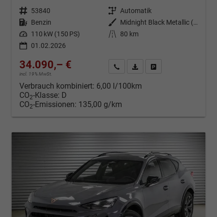
Fahrzeugnr.
53840
Getriebe
Automatik
Kraftstoff
Benzin
Außenfarbe
Midnight Black Metallic (0E)
Leistung
110 kW (150 PS)
Kilometerstand
80 km
01.02.2026
34.090,– €
Kontakt & Angebot anfordern
PDF-Datei, Fahrzeugexposé d
Fahrzeug merken/Expo
incl. 19% MwSt.
Verbrauch kombiniert:
6,00 l/100km
CO
-Klasse:
D
2
CO
-Emissionen:
135,00 g/km
2