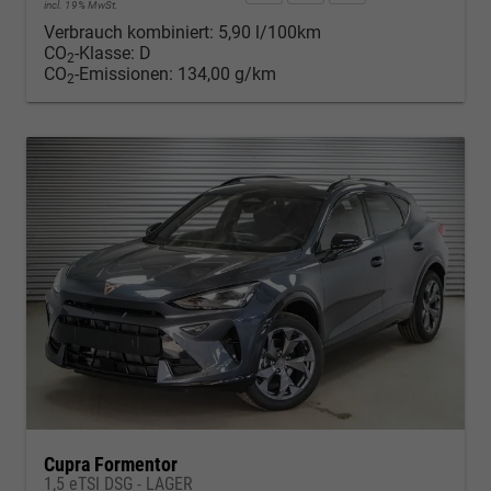
incl. 19% MwSt.
Verbrauch kombiniert:
5,90 l/100km
CO
-Klasse:
D
2
CO
-Emissionen:
134,00 g/km
2
Cupra Formentor
1,5 eTSI DSG - LAGER