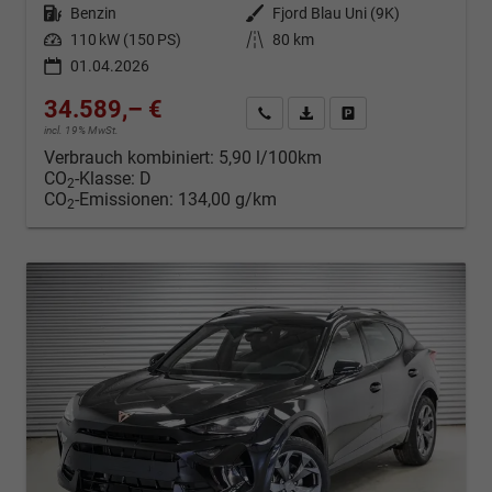
Kraftstoff
Benzin
Außenfarbe
Fjord Blau Uni (9K)
Leistung
110 kW (150 PS)
Kilometerstand
80 km
01.04.2026
34.589,– €
Kontakt & Angebot anfordern
PDF-Datei, Fahrzeugexposé d
Fahrzeug merken/Expo
incl. 19% MwSt.
Verbrauch kombiniert:
5,90 l/100km
CO
-Klasse:
D
2
CO
-Emissionen:
134,00 g/km
2