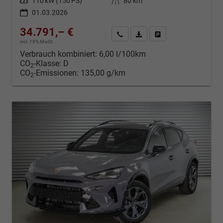
Leistung
110 kW (150 PS)
Kilometerstand
80 km
01.03.2026
34.791,– €
Kontakt & Angebot anfordern
PDF-Datei, Fahrzeugexposé d
Fahrzeug merken/Expo
incl. 19% MwSt.
Verbrauch kombiniert:
6,00 l/100km
CO
-Klasse:
D
2
CO
-Emissionen:
135,00 g/km
2