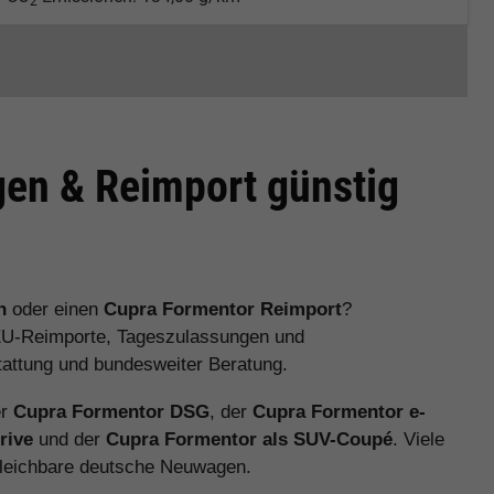
2
en & Reimport günstig
n
oder einen
Cupra Formentor Reimport
?
EU-Reimporte, Tageszulassungen und
stattung und bundesweiter Beratung.
er
Cupra Formentor DSG
, der
Cupra Formentor e-
rive
und der
Cupra Formentor als SUV-Coupé
. Viele
gleichbare deutsche Neuwagen.