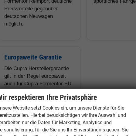
Formentor Reimport deutliche
sportliches Fahrge
Preisvorteile gegenüber
deutschen Neuwagen
möglich.
Europaweite Garantie
Die Cupra Herstellergarantie
gilt in der Regel europaweit
auch für Cupra Formentor EU-
Neuwagen und Reimport
ir respektieren Ihre Privatsphäre
Fahrzeuge.
nsere Website setzt Cookies ein, um unsere Dienste für Sie
ereitzustellen. Hierbei berücksichtigen wir Ihre Auswahl und
erarbeiten nur die Daten für Marketing, Analytics und
ersonalisierung, für die Sie uns Ihr Einverständnis geben. Sie