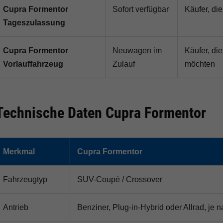
Cupra Formentor
Sofort verfügbar
Käufer, di
Tageszulassung
Cupra Formentor
Neuwagen im
Käufer, di
Vorlauffahrzeug
Zulauf
möchten
Technische Daten Cupra Formentor
Merkmal
Cupra Formentor
Fahrzeugtyp
SUV-Coupé / Crossover
Antrieb
Benziner, Plug-in-Hybrid oder Allrad, je 