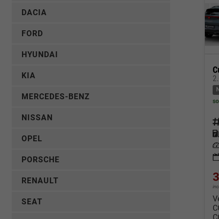
DACIA
FORD
HYUNDAI
C
KIA
2
MERCEDES-BENZ
so
NISSAN
Fahrz
Kraf
OPEL
Leis
PORSCHE
3
RENAULT
in
V
SEAT
C
C