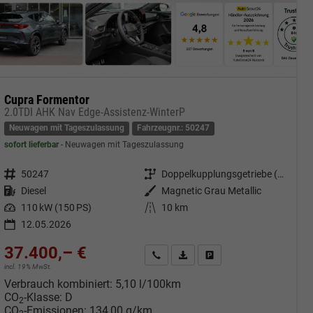
Cupra Formentor
2.0TDI AHK Nav Edge-Assistenz-WinterP
Neuwagen mit Tageszulassung
Fahrzeugnr.: 50247
sofort lieferbar
Neuwagen mit Tageszulassung
Fahrzeugnr.
50247
Getriebe
Doppelkupplungsgetriebe (DSG)
Kraftstoff
Diesel
Außenfarbe
Magnetic Grau Metallic
Leistung
110 kW (150 PS)
Kilometerstand
10 km
12.05.2026
37.400,– €
cken
Kontakt & Angebot anfordern
PDF-Datei, Fahrzeugexposé druc
Fahrzeug merken/Expose 
incl. 19% MwSt.
Verbrauch kombiniert:
5,10 l/100km
CO
-Klasse:
D
2
CO
-Emissionen:
134,00 g/km