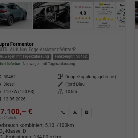
upra Formentor
.0TDI AHK Nav Edge-Assistenz-WinterP
Neuwagen mit Tageszulassung
Fahrzeugnr.: 50462
fort lieferbar
Neuwagen mit Tageszulassung
eugnr.
50462
Getriebe
Doppelkupplungsgetriebe (DSG)
tstoff
Diesel
Außenfarbe
Fjord Blau
tung
110 kW (150 PS)
Kilometerstand
10 km
12.05.2026
7.100,– €
Kontakt & Angebot anfordern
PDF-Datei, Fahrzeugexposé drucken
Fahrzeug merken/Expose dru
cl. 19% MwSt.
erbrauch kombiniert:
5,10 l/100km
O
-Klasse:
D
2
O
-Emissionen:
134,00 g/km