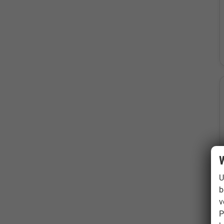
W
U
b
v
P