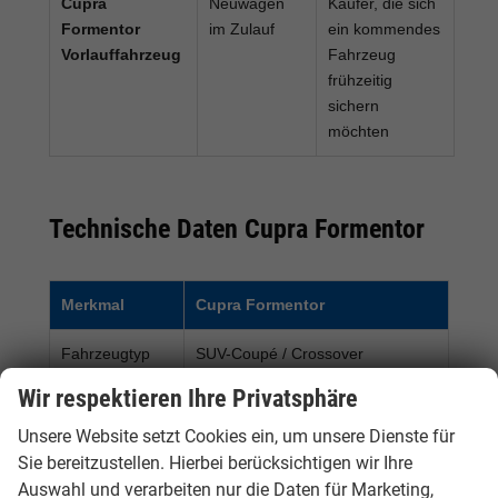
Cupra
Neuwagen
Käufer, die sich
Formentor
im Zulauf
ein kommendes
Vorlauffahrzeug
Fahrzeug
frühzeitig
sichern
möchten
Technische Daten Cupra Formentor
Merkmal
Cupra Formentor
Fahrzeugtyp
SUV-Coupé / Crossover
Wir respektieren Ihre Privatsphäre
Antrieb
Benziner, Plug-in-Hybrid oder
Allrad, je nach Modell und
Unsere Website setzt Cookies ein, um unsere Dienste für
Verfügbarkeit
Sie bereitzustellen. Hierbei berücksichtigen wir Ihre
Auswahl und verarbeiten nur die Daten für Marketing,