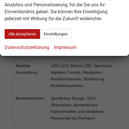
Getriebe
Schaltgetriebe oder DSG-
Analytics und Personalisierung, für die Sie uns Ihr
Automatik, modellabhängig
Einverständnis geben. Sie können Ihre Einwilligung
jederzeit mit Wirkung für die Zukunft widerrufen.
Leistung
modellabhängig, je nach
Motorisierung und Ausstattung
Alle akzeptieren
Einstellungen
Beliebte
Formentor DSG, e-Hybrid, VZ,
Varianten
4Drive, Tageszulassung und EU-
Datenschutzerklärung
Impressum
Neuwagen
Beliebte
LED-Licht, Matrix-LED, Sportsitze,
Ausstattung
digitales Cockpit, Navigation,
Rückfahrkamera, Sitzheizung,
Assistenzsysteme
Besonderheiten
Sportliches Design, SUV-
Sitzposition, dynamisches
Fahrverhalten und attraktiver
Preisvorteil als Reimport