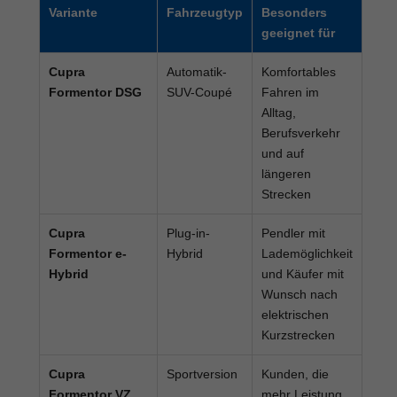
Variante
Fahrzeugtyp
Besonders
geeignet für
Cupra
Automatik-
Komfortables
Formentor DSG
SUV-Coupé
Fahren im
Alltag,
Berufsverkehr
und auf
längeren
Strecken
Cupra
Plug-in-
Pendler mit
Formentor e-
Hybrid
Lademöglichkeit
Hybrid
und Käufer mit
Wunsch nach
elektrischen
Kurzstrecken
Cupra
Sportversion
Kunden, die
Formentor VZ
mehr Leistung,