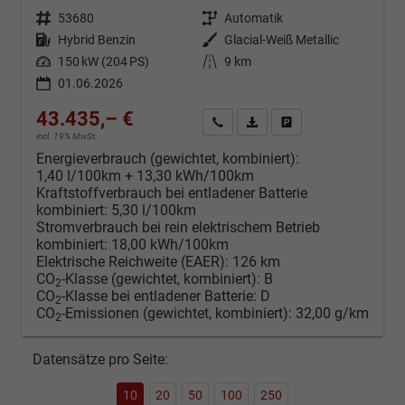
Fahrzeugnr.
53680
Getriebe
Automatik
Kraftstoff
Hybrid Benzin
Außenfarbe
Glacial-Weiß Metallic
Leistung
150 kW (204 PS)
Kilometerstand
9 km
01.06.2026
43.435,– €
Kontakt & Angebot anfordern
PDF-Datei, Fahrzeugexposé d
Fahrzeug merken/Expo
incl. 19% MwSt.
Energieverbrauch (gewichtet, kombiniert):
1,40 l/100km + 13,30 kWh/100km
Kraftstoffverbrauch bei entladener Batterie
kombiniert:
5,30 l/100km
Stromverbrauch bei rein elektrischem Betrieb
kombiniert:
18,00 kWh/100km
Elektrische Reichweite (EAER):
126 km
CO
-Klasse (gewichtet, kombiniert):
B
2
CO
-Klasse bei entladener Batterie:
D
2
CO
-Emissionen (gewichtet, kombiniert):
32,00 g/km
2
Datensätze pro Seite:
10
20
50
100
250