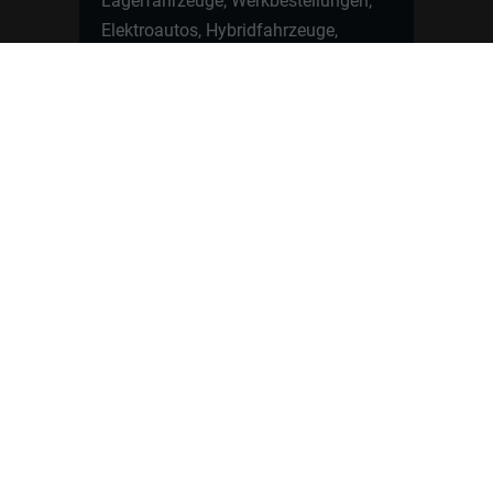
Lagerfahrzeuge, Werkbestellungen,
Elektroautos, Hybridfahrzeuge,
Fahrzeugvorstellungen,
Kundenfahrzeuge, Bewertungen und
neue Angebote rund um VW, Skoda,
Toyota, Nissan, Renault, Dacia,
CUPRA und viele weitere Marken.
Startseite
Fahrzeuge finden
Neuwagen Konfigurator
Reimport
Ratgeber
Finanzierung
Kontakt
Hamburgcars GmbH · Heselstücken 19 ·
22453 Hamburg
WhatsApp Kontakt
📲
Jetzt direkt schreiben