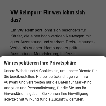
VW Reimport: Für wen lohnt sich
das?
Ein
VW Reimport
lohnt sich besonders für
Käufer, die einen hochwertigen Neuwagen mit
guter Ausstattung und starkem Preis-Leistungs-
Verhältnis suchen. Hamburgcars prüft
Ausstattung, Motorisierung, Lieferzeit,
Garantiebedingungen und Fahrzeugdetails
Wir respektieren Ihre Privatsphäre
transparent vor dem Kauf.
Unsere Website setzt Cookies ein, um unsere Dienste für
Für Stadtfahrer:
VW Polo, VW Golf, VW
Sie bereitzustellen. Hierbei berücksichtigen wir Ihre
Auswahl und verarbeiten nur die Daten für Marketing,
ID.3
Analytics und Personalisierung, für die Sie uns Ihr
Für Familien:
VW Tiguan, VW Passat
Einverständnis geben. Sie können Ihre Einwilligung
Variant, VW Touran, VW Caddy
jederzeit mit Wirkung für die Zukunft widerrufen.