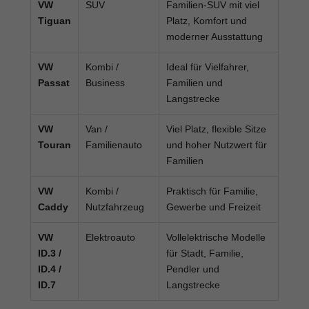
VW
SUV
Familien-SUV mit viel
Tiguan
Platz, Komfort und
moderner Ausstattung
VW
Kombi /
Ideal für Vielfahrer,
Passat
Business
Familien und
Langstrecke
VW
Van /
Viel Platz, flexible Sitze
Touran
Familienauto
und hoher Nutzwert für
Familien
VW
Kombi /
Praktisch für Familie,
Caddy
Nutzfahrzeug
Gewerbe und Freizeit
VW
Elektroauto
Vollelektrische Modelle
ID.3 /
für Stadt, Familie,
ID.4 /
Pendler und
ID.7
Langstrecke