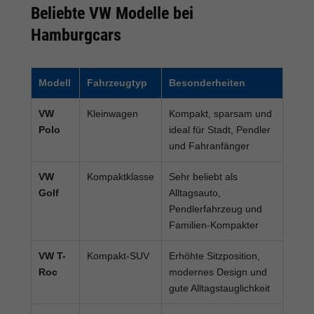
Beliebte VW Modelle bei
Hamburgcars
Modell
Fahrzeugtyp
Besonderheiten
VW
Kleinwagen
Kompakt, sparsam und
Polo
ideal für Stadt, Pendler
und Fahranfänger
VW
Kompaktklasse
Sehr beliebt als
Golf
Alltagsauto,
Pendlerfahrzeug und
Familien-Kompakter
VW T-
Kompakt-SUV
Erhöhte Sitzposition,
Roc
modernes Design und
gute Alltagstauglichkeit