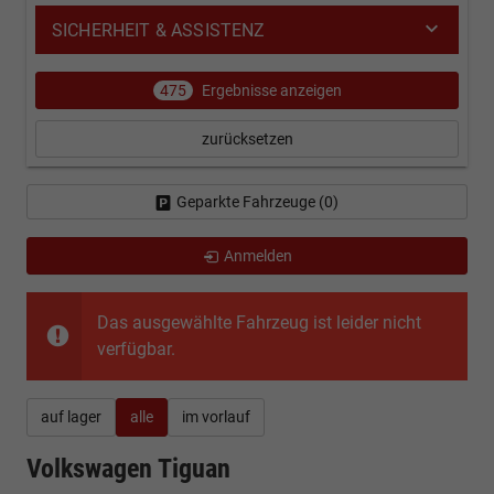
SICHERHEIT & ASSISTENZ
475
Ergebnisse anzeigen
zurücksetzen
Geparkte Fahrzeuge (
0
)
Anmelden
Das ausgewählte Fahrzeug ist leider nicht
verfügbar.
auf lager
alle
im vorlauf
Volkswagen Tiguan