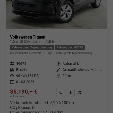
Volkswagen Tiguan
1,5 eTSI DSG Basis - LAGER
Fahrzeug mit Tageszulassung
Fahrzeugnr.: 49675
unverbindliche Lieferzeit:
10 Tage
Fahrzeug mit Tageszulassung
Fahrzeugnr.
49675
Getriebe
Automatik
Kraftstoff
Benzin
Außenfarbe
Grenadillschwarz Metallic (0E)
Leistung
96 kW (131 PS)
Kilometerstand
20 km
01.03.2026
35.190,– €
Kontakt & Angebot anfordern
PDF-Datei, Fahrzeugexposé d
Fahrzeug merken/Expo
incl. 19% MwSt.
Verbrauch kombiniert:
5,90 l/100km
CO
-Klasse:
D
2
CO
-Emissionen:
134,00 g/km