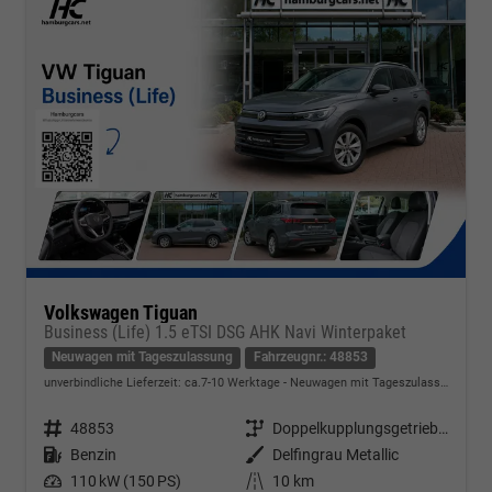
Volkswagen Tiguan
Business (Life) 1.5 eTSI DSG AHK Navi Winterpaket
Neuwagen mit Tageszulassung
Fahrzeugnr.: 48853
unverbindliche Lieferzeit: ca.7-10 Werktage
Neuwagen mit Tageszulassung
Fahrzeugnr.
48853
Getriebe
Doppelkupplungsgetriebe (DSG)
Kraftstoff
Benzin
Außenfarbe
Delfingrau Metallic
Leistung
110 kW (150 PS)
Kilometerstand
10 km