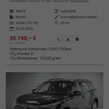
unverbindliche Lieferzeit:
10 Tage
Fahrzeug mit Tageszulassung
Fahrzeugnr.
49674
Getriebe
Automatik
Kraftstoff
Benzin
Außenfarbe
Grenadillschwarz Metallic (0E)
Leistung
96 kW (131 PS)
Kilometerstand
20 km
01.03.2026
35.190,– €
Kontakt & Angebot anfordern
PDF-Datei, Fahrzeugexposé d
Fahrzeug merken/Expo
incl. 19% MwSt.
Verbrauch kombiniert:
5,90 l/100km
CO
-Klasse:
D
2
CO
-Emissionen:
134,00 g/km
2