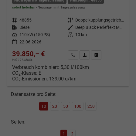
Neuwagen mit Tageszulassung
Fahrzeugnr.: 48855
sofort lieferbar
Neuwagen mit Tageszulassung
Fahrzeugnr.
48855
Getriebe
Doppelkupplungsgetriebe (DSG)
Kraftstoff
Diesel
Außenfarbe
Deep Black Perleffekt Metallic
Leistung
110 kW (150 PS)
Kilometerstand
10 km
22.06.2026
39.850,– €
Kontakt & Angebot anfordern
PDF-Datei, Fahrzeugexposé d
Fahrzeug merken/Expo
incl. 19% MwSt.
Verbrauch kombiniert:
5,30 l/100km
CO
-Klasse:
E
2
CO
-Emissionen:
139,00 g/km
2
Datensätze pro Seite:
10
20
50
100
250
Seiten:
1
2