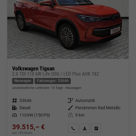
Volkswagen Tiguan
2.0 TDI 110 kW Life DSG / LED Plus AHK 18Z
Neuwagen
Fahrzeugnr.: 53646
unverbindliche Lieferzeit:
10 Tage
Neuwagen
Fahrzeugnr.
53646
Getriebe
Automatik
Kraftstoff
Diesel
Außenfarbe
Persimmon Red Metallic
Leistung
110 kW (150 PS)
Kilometerstand
9 km
39.515,– €
Kontakt & Angebot anfordern
PDF-Datei, Fahrzeugexposé d
Fahrzeug merken/Expo
incl. 19% MwSt.