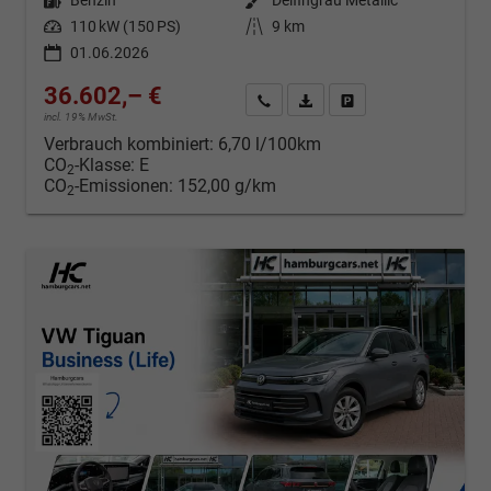
Kraftstoff
Benzin
Außenfarbe
Delfingrau Metallic
Leistung
110 kW (150 PS)
Kilometerstand
9 km
01.06.2026
36.602,– €
Kontakt & Angebot anfordern
PDF-Datei, Fahrzeugexposé d
Fahrzeug merken/Expo
incl. 19% MwSt.
Verbrauch kombiniert:
6,70 l/100km
CO
-Klasse:
E
2
CO
-Emissionen:
152,00 g/km
2