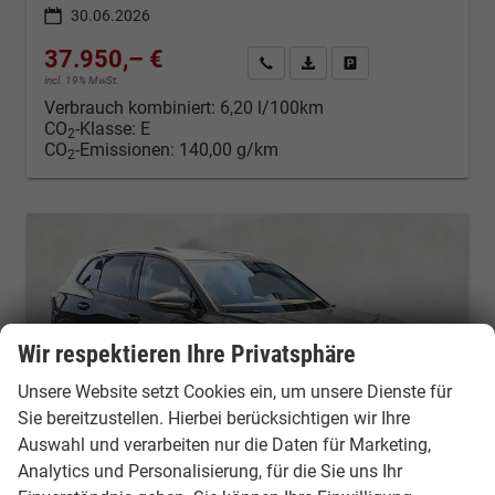
30.06.2026
37.950,– €
Kontakt & Angebot anfordern
PDF-Datei, Fahrzeugexposé d
Fahrzeug merken/Expo
incl. 19% MwSt.
Verbrauch kombiniert:
6,20 l/100km
CO
-Klasse:
E
2
CO
-Emissionen:
140,00 g/km
2
Wir respektieren Ihre Privatsphäre
Unsere Website setzt Cookies ein, um unsere Dienste für
Sie bereitzustellen. Hierbei berücksichtigen wir Ihre
Auswahl und verarbeiten nur die Daten für Marketing,
Analytics und Personalisierung, für die Sie uns Ihr