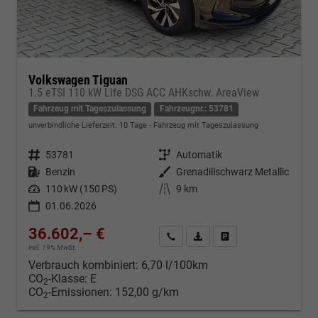
Volkswagen Tiguan
1.5 eTSI 110 kW Life DSG ACC AHKschw. AreaView
Fahrzeug mit Tageszulassung
Fahrzeugnr.: 53781
unverbindliche Lieferzeit:
10 Tage
Fahrzeug mit Tageszulassung
Fahrzeugnr.
53781
Getriebe
Automatik
Kraftstoff
Benzin
Außenfarbe
Grenadillschwarz Metallic
Leistung
110 kW (150 PS)
Kilometerstand
9 km
01.06.2026
36.602,– €
Kontakt & Angebot anfordern
PDF-Datei, Fahrzeugexposé d
Fahrzeug merken/Expo
incl. 19% MwSt.
Verbrauch kombiniert:
6,70 l/100km
CO
-Klasse:
E
2
CO
-Emissionen:
152,00 g/km
2