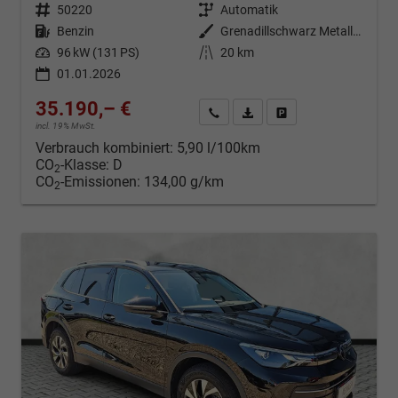
Fahrzeugnr.
50220
Getriebe
Automatik
Kraftstoff
Benzin
Außenfarbe
Grenadillschwarz Metallic (0E)
Leistung
96 kW (131 PS)
Kilometerstand
20 km
01.01.2026
35.190,– €
Kontakt & Angebot anfordern
PDF-Datei, Fahrzeugexposé d
Fahrzeug merken/Expo
incl. 19% MwSt.
Verbrauch kombiniert:
5,90 l/100km
CO
-Klasse:
D
2
CO
-Emissionen:
134,00 g/km
2