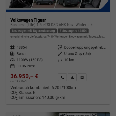
Volkswagen Tiguan
Business (Life) 1.5 eTSI DSG AHK Navi Winterpaket
Neuwagen mit Tageszulassung
Fahrzeugnr.: 48854
unverbindliche Lieferzeit: ca.7- 10 Werktage
Neuwagen mit Tageszulassung
Fahrzeugnr.
48854
Getriebe
Doppelkupplungsgetriebe (DSG)
Kraftstoff
Benzin
Außenfarbe
Urano Grey (Uni)
Leistung
110 kW (150 PS)
Kilometerstand
10 km
30.06.2026
36.950,– €
Kontakt & Angebot anfordern
PDF-Datei, Fahrzeugexposé d
Fahrzeug merken/Expo
incl. 19% MwSt.
Verbrauch kombiniert:
6,20 l/100km
CO
-Klasse:
E
2
CO
-Emissionen:
140,00 g/km
2