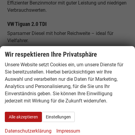
Effizienter Benzinmotor mit guter Leistung und niedrigen
Verbrauchswerten.
VW Tiguan 2.0 TDI
Sparsamer Diesel mit hoher Reichweite – ideal für
Vielfahrer.
Wir respektieren Ihre Privatsphäre
VW Tiguan eHybrid
Plug-in-Hybrid mit elektrischer Reichweite und hoher
Unsere Website setzt Cookies ein, um unsere Dienste für
Effizienz im Alltag.
Sie bereitzustellen. Hierbei berücksichtigen wir Ihre
Auswahl und verarbeiten nur die Daten für Marketing,
VW Tiguan 4MOTION
Analytics und Personalisierung, für die Sie uns Ihr
Einverständnis geben. Sie können Ihre Einwilligung
Allradversion für bessere Traktion und Sicherheit bei
jederzeit mit Wirkung für die Zukunft widerrufen.
allen Straßenverhältnissen.
Platzangebot & Alltagstauglichkeit
Alle akzeptieren
Einstellungen
Der VW Tiguan bietet großzügigen Innenraum für bis zu
Datenschutzerklärung
Impressum
5 Personen sowie ein flexibles Kofferraumvolumen von