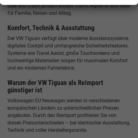
über 650 Litern je nach Modell. Damit eignet er sich ideal
für Familie, Reisen und Alltag.
Komfort, Technik & Ausstattung
Der VW Tiguan verfügt über moderne Assistenzsysteme,
digitales Cockpit und umfangreiche Sicherheitsfeatures.
Systeme wie Travel Assist, große Touchscreens und
hochwertige Materialien sorgen für maximalen Komfort
und ein modernes Fahrerlebnis.
Warum der VW Tiguan als Reimport
günstiger ist
Volkswagen EU Neuwagen werden in verschiedenen
europäischen Ländern zu unterschiedlichen Preisen
angeboten. Durch den Reimport profitieren Sie von
diesen Preisunterschieden – bei identischer Ausstattung,
Technik und voller Herstellergarantie.