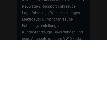
Neuwagen, Reimport Fahrzeuge,
Lagerfahrzeuge, Werkbestellungen,
Elektroautos, Hybridfahrzeuge,
Fahrzeugvorstellungen,
Kundenfahrzeuge, Bewertungen und
neue Angebote rund um VW, Skoda,
Toyota, Nissan, Renault, Dacia,
CUPRA und viele weitere Marken.
Startseite
Fahrzeuge finden
Neuwagen Konfigurator
Reimport
Ratgeber
Finanzierung
Kontakt
Hamburgcars GmbH · Heselstücken 19 ·
22453 Hamburg