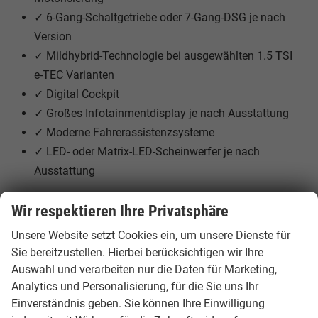
✓ 6-Gang-Schaltgetriebe oder 7-Gang-DSG je nach
Version
✓ Mildhybrid-Technologie bei ausgewählten 1.5 TSI
e-TEC Varianten
✓ Digital Cockpit
✓ Großes Infotainmentdisplay je nach Ausstattung
✓ Moderne Fahrerassistenzsysteme
✓ LED- oder Matrix-LED-Scheinwerfer je nach
Ausstattung
Verfügbare Motorisierungen
Wir respektieren Ihre Privatsphäre
Škoda Octavia Combi 1.5 TSI
Unsere Website setzt Cookies ein, um unsere Dienste für
Sie bereitzustellen. Hierbei berücksichtigen wir Ihre
85 kW oder 110 kW Leistung, Benzinmotor, Frontantrieb
Auswahl und verarbeiten nur die Daten für Marketing,
und je nach Variante mit 6-Gang-Schaltgetriebe
Analytics und Personalisierung, für die Sie uns Ihr
erhältlich.
Einverständnis geben. Sie können Ihre Einwilligung