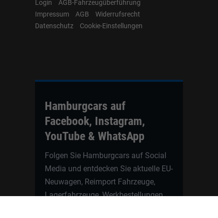
Login
AGB-Fahrzeugüberführung
Impressum
AGB
Widerrufsrecht
Datenschutz
Cookie-Einstellungen
Hamburgcars auf
Facebook, Instagram,
YouTube & WhatsApp
Folgen Sie Hamburgcars auf Social
Media und entdecken Sie aktuelle EU-
Neuwagen, Reimport Fahrzeuge,
Lagerfahrzeuge, Werkbestellungen,
Elektroautos, Hybridfahrzeuge,