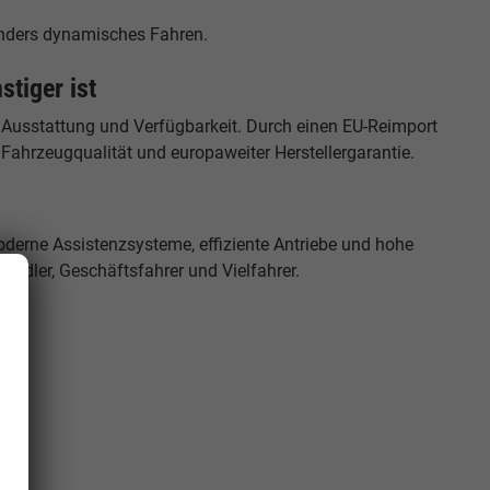
nders dynamisches Fahren.
tiger ist
 Ausstattung und Verfügbarkeit. Durch einen EU-Reimport
r Fahrzeugqualität und europaweiter Herstellergarantie.
erne Assistenzsysteme, effiziente Antriebe und hohe
Pendler, Geschäftsfahrer und Vielfahrer.