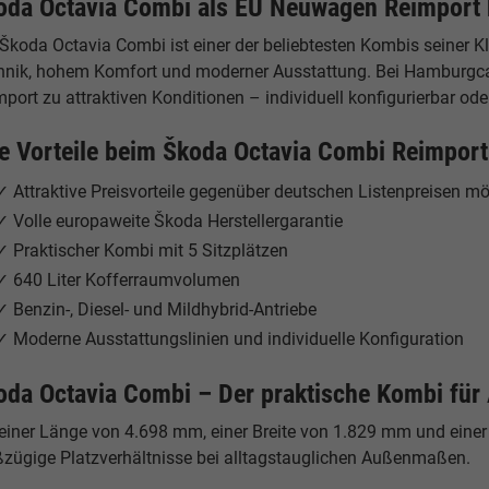
oda Octavia Combi als EU Neuwagen Reimport 
Škoda Octavia Combi ist einer der beliebtesten Kombis seiner K
hnik, hohem Komfort und moderner Ausstattung. Bei Hamburgca
port zu attraktiven Konditionen – individuell konfigurierbar ode
re Vorteile beim Škoda Octavia Combi Reimport
✓ Attraktive Preisvorteile gegenüber deutschen Listenpreisen mö
✓ Volle europaweite Škoda Herstellergarantie
✓ Praktischer Kombi mit 5 Sitzplätzen
✓ 640 Liter Kofferraumvolumen
✓ Benzin-, Diesel- und Mildhybrid-Antriebe
✓ Moderne Ausstattungslinien und individuelle Konfiguration
oda Octavia Combi – Der praktische Kombi für 
 einer Länge von 4.698 mm, einer Breite von 1.829 mm und eine
ßzügige Platzverhältnisse bei alltagstauglichen Außenmaßen.