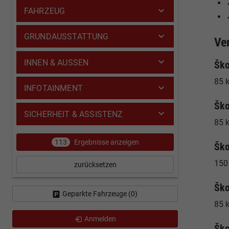
FAHRZEUG
GRUNDAUSSTATTUNG
Ve
INNEN & AUSSEN
Ško
85 k
INFOTAINMENT
Ško
SICHERHEIT & ASSISTENZ
85 
113
Ergebnisse anzeigen
Ško
150
zurücksetzen
Ško
Geparkte Fahrzeuge (
0
)
85 k
Anmelden
Ško