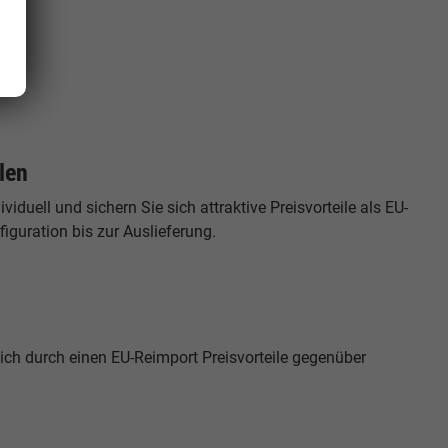
len
duell und sichern Sie sich attraktive Preisvorteile als EU-
guration bis zur Auslieferung.
ich durch einen EU-Reimport Preisvorteile gegenüber