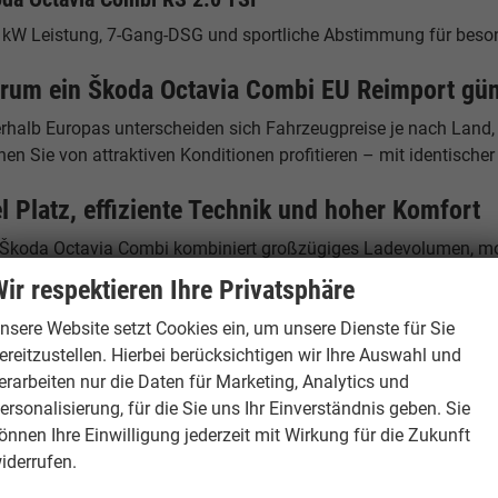
 kW Leistung, 7-Gang-DSG und sportliche Abstimmung für beso
rum ein Škoda Octavia Combi EU Reimport güns
erhalb Europas unterscheiden sich Fahrzeugpreise je nach Land,
en Sie von attraktiven Konditionen profitieren – mit identische
el Platz, effiziente Technik und hoher Komfort
 Škoda Octavia Combi kombiniert großzügiges Ladevolumen, mod
agstauglichkeit. Damit eignet sich der Kombi ideal für Familien, 
ir respektieren Ihre Privatsphäre
andort Hamburg – Ihr Ansprechpartner
nsere Website setzt Cookies ein, um unsere Dienste für Sie
ereitzustellen. Hierbei berücksichtigen wir Ihre Auswahl und
burgCars
erarbeiten nur die Daten für Marketing, Analytics und
elstücken 19
ersonalisierung, für die Sie uns Ihr Einverständnis geben. Sie
53 Hamburg
önnen Ihre Einwilligung jederzeit mit Wirkung für die Zukunft
tschland
iderrufen.