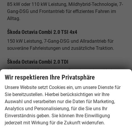
85 kW oder 110 kW Leistung, Mildhybrid-Technologie, 7-
Gang-DSG und Frontantrieb für effizientes Fahren im
Alltag.
Škoda Octavia Combi 2.0 TSI 4x4
150 kW Leistung, 7-Gang-DSG und Allradantrieb für
souveräne Fahrleistungen und zusätzliche Traktion.
Škoda Octavia Combi 2.0 TDI
85 kW oder 110 kW Leistung, Dieselantrieb und hohe
Wir respektieren Ihre Privatsphäre
Effizienz für Vielfahrer und lange Strecken.
Unsere Website setzt Cookies ein, um unsere Dienste für
Škoda Octavia Combi RS 2.0 TSI
Sie bereitzustellen. Hierbei berücksichtigen wir Ihre
195 kW Leistung, 7-Gang-DSG und sportliche
Auswahl und verarbeiten nur die Daten für Marketing,
Abstimmung für besonders dynamisches Fahren.
Analytics und Personalisierung, für die Sie uns Ihr
Einverständnis geben. Sie können Ihre Einwilligung
Warum ein Škoda Octavia Combi EU
jederzeit mit Wirkung für die Zukunft widerrufen.
Reimport günstiger ist