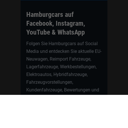
Hamburgcars auf
Facebook, Instagram,
YouTube & WhatsApp
Folgen Sie Hamburgcars auf Social
Media und entdecken Sie aktuelle EU-
Neuwagen, Reimport Fahrzeuge,
Lagerfahrzeuge, Werkbestellungen,
Elektroautos, Hybridfahrzeuge,
Fahrzeugvorstellungen,
Kundenfahrzeuge, Bewertungen und
neue Angebote rund um VW, Skoda,
Toyota, Nissan, Renault, Dacia,
CUPRA und viele weitere Marken.
Startseite
Fahrzeuge finden