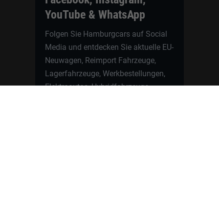
YouTube & WhatsApp
Folgen Sie Hamburgcars auf Social
Media und entdecken Sie aktuelle EU-
Neuwagen, Reimport Fahrzeuge,
Lagerfahrzeuge, Werkbestellungen,
Elektroautos, Hybridfahrzeuge,
Fahrzeugvorstellungen,
Kundenfahrzeuge, Bewertungen und
neue Angebote rund um VW, Skoda,
Toyota, Nissan, Renault, Dacia,
CUPRA und viele weitere Marken.
Startseite
Fahrzeuge finden
Neuwagen Konfigurator
Reimport
Ratgeber
Finanzierung
Kontakt