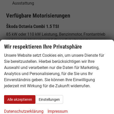
Ausstattung
Verfügbare Motorisierungen
Škoda Octavia Combi 1.5 TSI
85 kW oder 110 kW Leistung, Benzinmotor, Frontantrieb
und je nach Variante mit 6-Gang-Schaltgetriebe
Wir respektieren Ihre Privatsphäre
erhältlich.
Unsere Website setzt Cookies ein, um unsere Dienste für
Škoda Octavia Combi 1.5 TSI e-TEC
Sie bereitzustellen. Hierbei berücksichtigen wir Ihre
85 kW oder 110 kW Leistung, Mildhybrid-Technologie, 7-
Auswahl und verarbeiten nur die Daten für Marketing,
Gang-DSG und Frontantrieb für effizientes Fahren im
Analytics und Personalisierung, für die Sie uns Ihr
Alltag.
Einverständnis geben. Sie können Ihre Einwilligung
jederzeit mit Wirkung für die Zukunft widerrufen.
Škoda Octavia Combi 2.0 TSI 4x4
150 kW Leistung, 7-Gang-DSG und Allradantrieb für
Alle akzeptieren
Einstellungen
souveräne Fahrleistungen und zusätzliche Traktion.
Datenschutzerklärung
Impressum