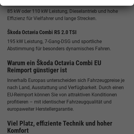
Škoda Octavia Combi 2.0 TDI
85 kW oder 110 kW Leistung, Dieselantrieb und hohe
Effizienz für Vielfahrer und lange Strecken.
Škoda Octavia Combi RS 2.0 TSI
195 kW Leistung, 7-Gang-DSG und sportliche
Abstimmung für besonders dynamisches Fahren.
Warum ein Škoda Octavia Combi EU
Reimport günstiger ist
Innerhalb Europas unterscheiden sich Fahrzeugpreise je
nach Land, Ausstattung und Verfügbarkeit. Durch einen
EU-Reimport können Sie von attraktiven Konditionen
profitieren – mit identischer Fahrzeugqualität und
europaweiter Herstellergarantie.
Viel Platz, effiziente Technik und hoher
Komfort