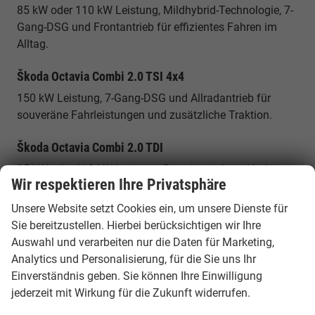
85 kW oder 110 kW Leistung, Mildhybrid-Technologie, 7-
Gang-DSG und Frontantrieb für effizientes Fahren im
Alltag.
Škoda Octavia Combi 2.0 TSI 4x4
150 kW Leistung, 7-Gang-DSG und Allradantrieb für
souveräne Fahrleistungen und zusätzliche Traktion.
Škoda Octavia Combi 2.0 TDI
85 kW oder 110 kW Leistung, Dieselantrieb und hohe
Wir respektieren Ihre Privatsphäre
Effizienz für Vielfahrer und lange Strecken.
Unsere Website setzt Cookies ein, um unsere Dienste für
Škoda Octavia Combi RS 2.0 TSI
Sie bereitzustellen. Hierbei berücksichtigen wir Ihre
195 kW Leistung, 7-Gang-DSG und sportliche
Auswahl und verarbeiten nur die Daten für Marketing,
Abstimmung für besonders dynamisches Fahren.
Analytics und Personalisierung, für die Sie uns Ihr
Einverständnis geben. Sie können Ihre Einwilligung
Warum ein Škoda Octavia Combi EU
jederzeit mit Wirkung für die Zukunft widerrufen.
Reimport günstiger ist