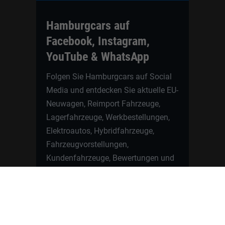
Hamburgcars auf
Facebook, Instagram,
YouTube & WhatsApp
Folgen Sie Hamburgcars auf Social
Media und entdecken Sie aktuelle EU-
Neuwagen, Reimport Fahrzeuge,
Lagerfahrzeuge, Werkbestellungen,
Elektroautos, Hybridfahrzeuge,
Fahrzeugvorstellungen,
Kundenfahrzeuge, Bewertungen und
neue Angebote rund um VW, Skoda,
Toyota, Nissan, Renault, Dacia,
CUPRA und viele weitere Marken.
Startseite
Fahrzeuge finden