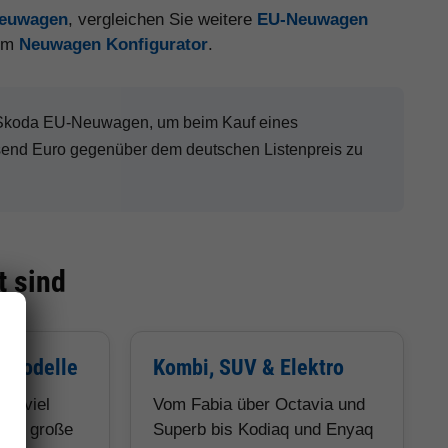
Neuwagen
, vergleichen Sie weitere
EU-Neuwagen
 im
Neuwagen Konfigurator
.
n Skoda EU-Neuwagen, um beim Kauf eines
send Euro gegenüber dem deutschen Listenpreis zu
 sind
e Modelle
Kombi, SUV & Elektro
ür viel
Vom Fabia über Octavia und
ils, große
Superb bis Kodiaq und Enyaq