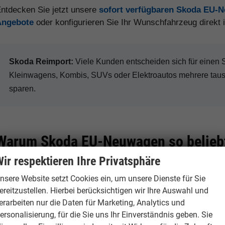
ntdecken Sie jetzt unsere
sofort verfügbaren Skoda EU-
Angebote
oder konfigurieren Sie Ihr Wunschfahrzeug direkt
Skoda Reimport:
Viele Kunden entscheiden sich für eine
Kleinwagens, Kombis, SUVs oder Elektroautos mehrere tau
sparen.
Warum Skoda EU-Neuwagen so beliebt
ir respektieren Ihre Privatsphäre
nsere Website setzt Cookies ein, um unsere Dienste für Sie
Hohe Preisvorteile
Sehr praktisch
ereitzustellen. Hierbei berücksichtigen wir Ihre Auswahl und
erarbeiten nur die Daten für Marketing, Analytics und
Je nach Modell, Ausstattung
Skoda ist bekannt f
ersonalisierung, für die Sie uns Ihr Einverständnis geben. Sie
und Verfügbarkeit sind bei
Platz, clevere Deta