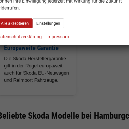
önnen Ihre Einwilligung jederzeit mit Wirkung für die Zukunft
Skoda Reimporten deutliche
Kofferräume und 
iderrufen.
Rabatte gegenüber deutschen
Alltagstauglichkeit
Neuwagen möglich.
Alle akzeptieren
Einstellungen
atenschutzerklärung
Impressum
Europaweite Garantie
Die Skoda Herstellergarantie
gilt in der Regel europaweit
auch für Skoda EU-Neuwagen
und Reimport Fahrzeuge.
Beliebte Skoda Modelle bei Hamburg