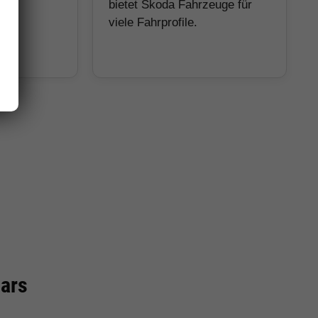
hohe
bietet Skoda Fahrzeuge für
.
viele Fahrprofile.
cars