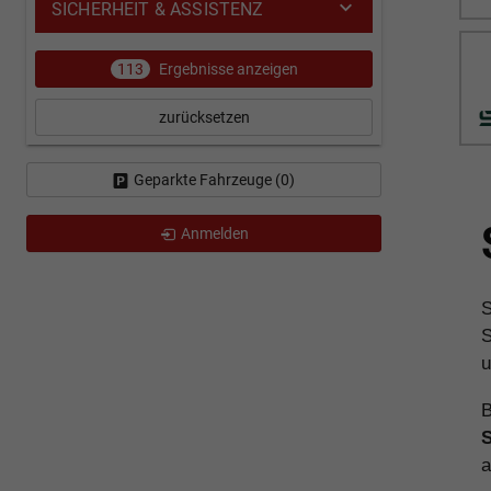
SICHERHEIT & ASSISTENZ
113
Ergebnisse anzeigen
zurücksetzen
Geparkte Fahrzeuge (
0
)
Anmelden
S
S
u
B
a