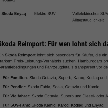
Kodiaq
Skoda Enyaq
Elektro-SUV
Vollelektrisches SU
Alltagstauglichkeit
Skoda Reimport: Für wen lohnt sich d
Ein
Skoda Reimport
lohnt sich besonders für Käufer, die ei
tarkem Preis-Leistungs-Verhältnis suchen. Hamburgcars prüft
arantiebedingungen und Fahrzeugdetails transparent vor d
Für Familien:
Skoda Octavia, Superb, Karoq, Kodiaq und
Für Pendler:
Skoda Fabia, Scala, Octavia und Kamiq
Für Vielfahrer:
Skoda Octavia, Superb und Diesel- oder 
Für SUV-Fans:
Skoda Kamiq, Karoq, Kodiaq und Enyaq