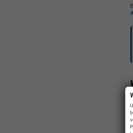
E
W
U
b
v
P