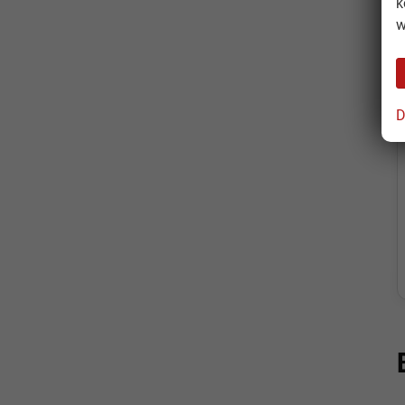
k
w
D