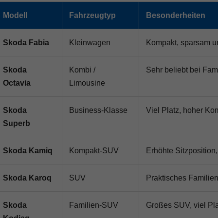
Modell
Fahrzeugtyp
Besonderheiten
Skoda Fabia
Kleinwagen
Kompakt, sparsam un
Skoda
Kombi /
Sehr beliebt bei Fam
Octavia
Limousine
Skoda
Business-Klasse
Viel Platz, hoher Ko
Superb
Skoda Kamiq
Kompakt-SUV
Erhöhte Sitzposition
Skoda Karoq
SUV
Praktisches Familien
Skoda
Familien-SUV
Großes SUV, viel Plat