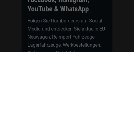
YouTube & WhatsApp
Folgen Sie Hamburgcars auf Social
Media und entdecken Sie aktuelle EU-
Neuwagen, Reimport Fahrzeuge,
Lagerfahrzeuge, Werkbestellungen,
Elektroautos, Hybridfahrzeuge,
Fahrzeugvorstellungen,
Kundenfahrzeuge, Bewertungen und
neue Angebote rund um VW, Skoda,
Toyota, Nissan, Renault, Dacia,
CUPRA und viele weitere Marken.
Startseite
Fahrzeuge finden
Neuwagen Konfigurator
Reimport
Ratgeber
Finanzierung
Kontakt