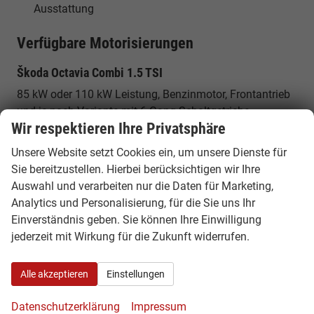
Ausstattung
Verfügbare Motorisierungen
Škoda Octavia Combi 1.5 TSI
85 kW oder 110 kW Leistung, Benzinmotor, Frontantrieb
und je nach Variante mit 6-Gang-Schaltgetriebe
Wir respektieren Ihre Privatsphäre
erhältlich.
Unsere Website setzt Cookies ein, um unsere Dienste für
Škoda Octavia Combi 1.5 TSI e-TEC
Sie bereitzustellen. Hierbei berücksichtigen wir Ihre
85 kW oder 110 kW Leistung, Mildhybrid-Technologie, 7-
Auswahl und verarbeiten nur die Daten für Marketing,
Gang-DSG und Frontantrieb für effizientes Fahren im
Analytics und Personalisierung, für die Sie uns Ihr
Alltag.
Einverständnis geben. Sie können Ihre Einwilligung
jederzeit mit Wirkung für die Zukunft widerrufen.
Škoda Octavia Combi 2.0 TSI 4x4
150 kW Leistung, 7-Gang-DSG und Allradantrieb für
Alle akzeptieren
Einstellungen
souveräne Fahrleistungen und zusätzliche Traktion.
Datenschutzerklärung
Impressum