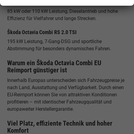
Škoda Octavia Combi 2.0 TDI
85 kW oder 110 kW Leistung, Dieselantrieb und hohe
Effizienz für Vielfahrer und lange Strecken.
Škoda Octavia Combi RS 2.0 TSI
195 kW Leistung, 7-Gang-DSG und sportliche
Abstimmung für besonders dynamisches Fahren.
Warum ein Škoda Octavia Combi EU
Reimport günstiger ist
Innerhalb Europas unterscheiden sich Fahrzeugpreise je
nach Land, Ausstattung und Verfügbarkeit. Durch einen
EU-Reimport können Sie von attraktiven Konditionen
profitieren – mit identischer Fahrzeugqualität und
europaweiter Herstellergarantie.
Viel Platz, effiziente Technik und hoher
Komfort