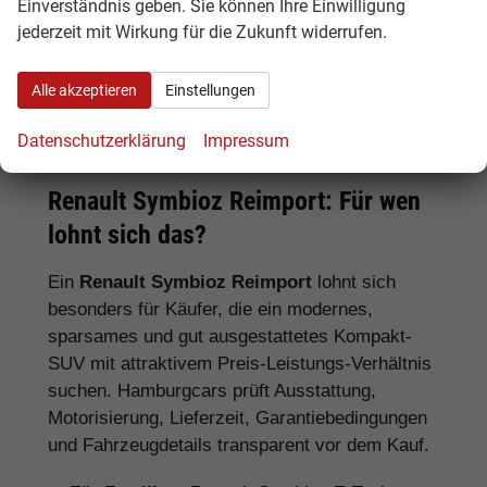
Iconic, Tageszulassung und EU-Neuwagen.
Einverständnis geben. Sie können Ihre Einwilligung
jederzeit mit Wirkung für die Zukunft widerrufen.
Je nach Ausstattung, Lieferzeit und
Preisvorteil kann eine andere Variante die
Alle akzeptieren
Einstellungen
bessere Wahl sein.
Datenschutzerklärung
Impressum
Renault Symbioz Reimport: Für wen
lohnt sich das?
Ein
Renault Symbioz Reimport
lohnt sich
besonders für Käufer, die ein modernes,
sparsames und gut ausgestattetes Kompakt-
SUV mit attraktivem Preis-Leistungs-Verhältnis
suchen. Hamburgcars prüft Ausstattung,
Motorisierung, Lieferzeit, Garantiebedingungen
und Fahrzeugdetails transparent vor dem Kauf.