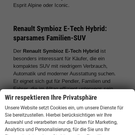
Esprit Alpine oder Iconic.
Renault Symbioz E-Tech Hybrid:
sparsames Familien-SUV
Der
Renault Symbioz E-Tech Hybrid
ist
besonders interessant für Käufer, die ein
kompaktes SUV mit niedrigem Verbrauch,
Automatik und moderner Ausstattung suchen.
Er eignet sich gut für Pendler, Familien und
Fahrer, die im Alltag effizient unterwegs sein
möchten.
Wir respektieren Ihre Privatsphäre
Unsere Website setzt Cookies ein, um unsere Dienste für
Sie bereitzustellen. Hierbei berücksichtigen wir Ihre
Tipp:
Beim Renault Symbioz lohnt sich der
Auswahl und verarbeiten nur die Daten für Marketing,
Vergleich zwischen Techno, Esprit Alpine,
Analytics und Personalisierung, für die Sie uns Ihr