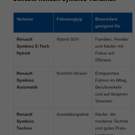
Variante
Fahrzeugtyp
Besonders
geeignet für
Renault
Hybrid-SUV
Familien, Pendler
Symbioz E-Tech
und Käufer mit
Hybrid
Fokus auf
Effizienz
Renault
Komfort-Version
Entspanntes
Symbioz
Fahren im Alltag,
Automatik
Berufsverkehr
und auf längeren
Strecken
Renault
Ausstattungslinie
Käufer, die
Symbioz
moderne Technik
Techno
und gutes Preis-
Leistungs-