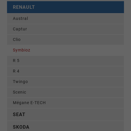
RENAULT
Austral
Captur
Clio
Symbioz
R 5
R 4
Twingo
Scenic
Mégane E-TECH
SEAT
SKODA