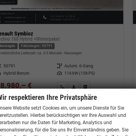
enault Symbioz
echno 160 Hybrid +Winterpaket
Neuwagen
Fahrzeugnr.: 50791
verbindliche Lieferzeit: ca. 3-5 Monate
Neuwagen
eugnr.
50791
Getriebe
Autom. 6-Gang
tstoff
Hybrid Benzin
Leistung
116 kW (158 PS)
8.980,– €
Kontakt & Angebot anfordern
PDF-Datei, Fahrzeugexposé drucken
Fahrzeug merken/Expose dru
cl. 19% MwSt.
ir respektieren Ihre Privatsphäre
erbrauch kombiniert:
4,40 l/100km
O
-Klasse:
C
2
nsere Website setzt Cookies ein, um unsere Dienste für Sie
O
-Emissionen:
99,00 g/km
2
ereitzustellen. Hierbei berücksichtigen wir Ihre Auswahl und
erarbeiten nur die Daten für Marketing, Analytics und
ersonalisierung, für die Sie uns Ihr Einverständnis geben. Sie