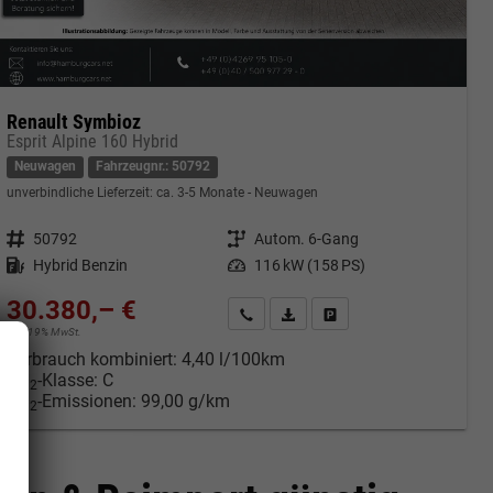
Renault Symbioz
Esprit Alpine 160 Hybrid
Neuwagen
Fahrzeugnr.: 50792
unverbindliche Lieferzeit: ca. 3-5 Monate
Neuwagen
Fahrzeugnr.
50792
Getriebe
Autom. 6-Gang
Kraftstoff
Hybrid Benzin
Leistung
116 kW (158 PS)
30.380,– €
cken
Kontakt & Angebot anfordern
PDF-Datei, Fahrzeugexposé druc
Fahrzeug merken/Expose 
incl. 19% MwSt.
Verbrauch kombiniert:
4,40 l/100km
CO
-Klasse:
C
2
CO
-Emissionen:
99,00 g/km
2