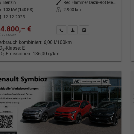
tstoff
Benzin
Außenfarbe
Red Flamme/ Dezir-Rot Metallic NNP
tung
103 kW (140 PS)
Kilometerstand
2.900 km
12.12.2025
4.800,– €
Kontakt & Angebot anfordern
PDF-Datei, Fahrzeugexposé drucken
Fahrzeug merken/Expose dru
cl. 19% MwSt.
erbrauch kombiniert:
6,00 l/100km
O
-Klasse:
E
2
O
-Emissionen:
136,00 g/km
2