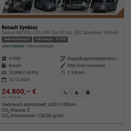
Renault Symbioz
Techno AKTION -23% UVP Tce140 Aut. EDC Allwetterr. WinterP
Gebrauchtwagen
Fahrzeugnr.: 47558
sofort lieferbar
Gebrauchtwagen
Fahrzeugnr.
47558
Getriebe
Doppelkupplungsgetriebe (DSG)
Kraftstoff
Benzin
Außenfarbe
KNG Grey Cassiopee
Leistung
103 kW (140 PS)
Kilometerstand
2.900 km
12.12.2025
24.800,– €
cken
Kontakt & Angebot anfordern
PDF-Datei, Fahrzeugexposé druc
Fahrzeug merken/Expose 
incl. 19% MwSt.
Verbrauch kombiniert:
6,00 l/100km
CO
-Klasse:
E
2
CO
-Emissionen:
136,00 g/km
2