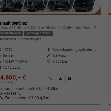
enault Symbioz
echno AKTION -23% UVP Tce140 Aut. EDC Allwetterr. WinterP
Gebrauchtwagen
Fahrzeugnr.: 47556
fort lieferbar
Gebrauchtwagen
eugnr.
47556
Getriebe
Doppelkupplungsgetriebe (DSG)
tstoff
Benzin
Außenfarbe
Schwarz
tung
103 kW (140 PS)
Kilometerstand
2.900 km
12.12.2025
4.800,– €
Kontakt & Angebot anfordern
PDF-Datei, Fahrzeugexposé drucken
Fahrzeug merken/Expose dru
cl. 19% MwSt.
erbrauch kombiniert:
6,00 l/100km
O
-Klasse:
E
2
O
-Emissionen:
136,00 g/km
2