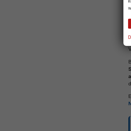
k
w
S
D
H
V
B
a
d
E