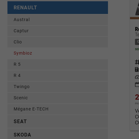
RENAULT
Austral
R
Captur
T
Clio
so
Symbioz
Fahrz
R 5
Kraf
R 4
Leis
Twingo
2
Scenic
in
Mégane E-TECH
V
C
SEAT
C
SKODA