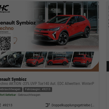
enault Symbioz
echno AKTION -23% UVP Tce140 Aut. EDC Allwetterr. WinterP
Gebrauchtwagen
Fahrzeugnr.: 49213
fort lieferbar
Gebrauchtwagen
eugnr.
49213
Getriebe
Doppelkupplungsgetriebe (DSG)