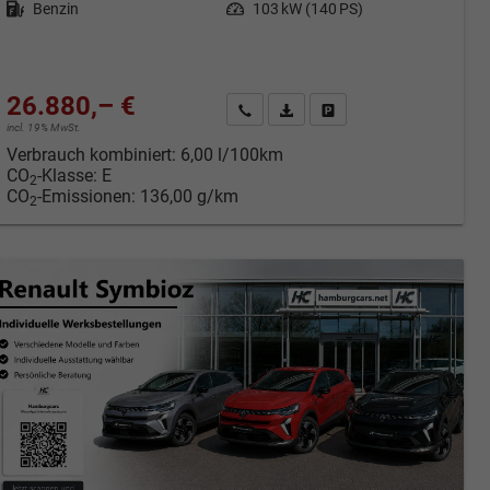
Kraftstoff
Benzin
Leistung
103 kW (140 PS)
26.880,– €
cken
Kontakt & Angebot anfordern
PDF-Datei, Fahrzeugexposé druc
Fahrzeug merken/Expose 
incl. 19% MwSt.
Verbrauch kombiniert:
6,00 l/100km
CO
-Klasse:
E
2
CO
-Emissionen:
136,00 g/km
2