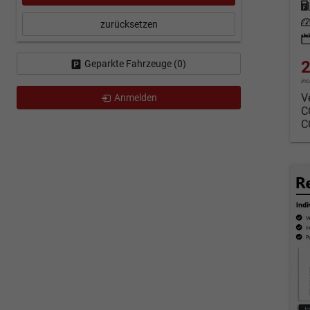
Kraf
Leis
zurücksetzen
2
Geparkte Fahrzeuge (
0
)
in
V
Anmelden
C
C