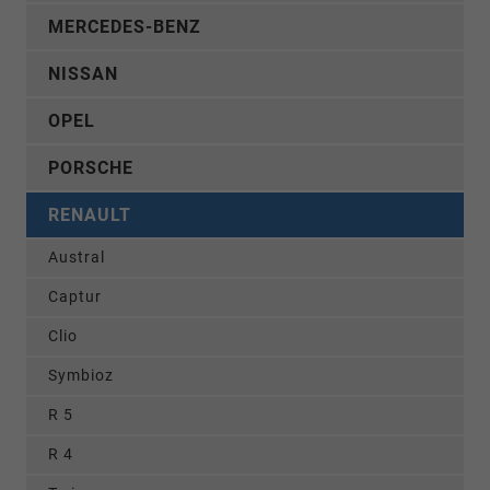
MERCEDES-BENZ
NISSAN
OPEL
PORSCHE
RENAULT
Austral
Captur
Clio
Symbioz
R 5
R 4