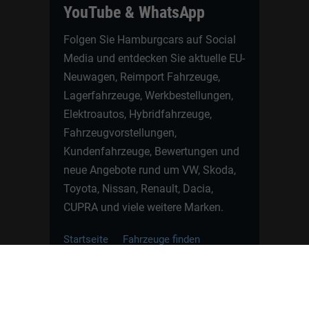
YouTube & WhatsApp
Folgen Sie Hamburgcars auf Social
Media und entdecken Sie aktuelle EU-
Neuwagen, Reimport Fahrzeuge,
Lagerfahrzeuge, Werkbestellungen,
Elektroautos, Hybridfahrzeuge,
Fahrzeugvorstellungen,
Kundenfahrzeuge, Bewertungen und
neue Angebote rund um VW, Skoda,
Toyota, Nissan, Renault, Dacia,
CUPRA und viele weitere Marken.
Startseite
Fahrzeuge finden
Neuwagen Konfigurator
Reimport
Ratgeber
Finanzierung
Kontakt