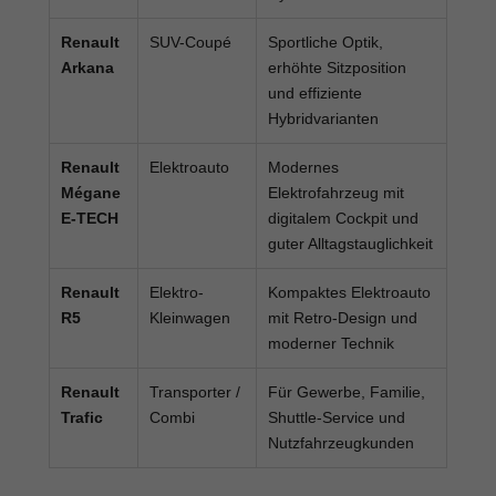
Renault
SUV-Coupé
Sportliche Optik,
Arkana
erhöhte Sitzposition
und effiziente
Hybridvarianten
Renault
Elektroauto
Modernes
Mégane
Elektrofahrzeug mit
E-TECH
digitalem Cockpit und
guter Alltagstauglichkeit
Renault
Elektro-
Kompaktes Elektroauto
R5
Kleinwagen
mit Retro-Design und
moderner Technik
Renault
Transporter /
Für Gewerbe, Familie,
Trafic
Combi
Shuttle-Service und
Nutzfahrzeugkunden