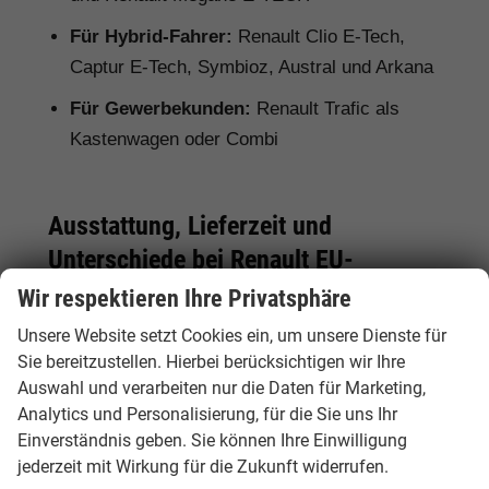
Für Hybrid-Fahrer:
Renault Clio E-Tech,
Captur E-Tech, Symbioz, Austral und Arkana
Für Gewerbekunden:
Renault Trafic als
Kastenwagen oder Combi
Ausstattung, Lieferzeit und
Unterschiede bei Renault EU-
Neuwagen
Wir respektieren Ihre Privatsphäre
Unsere Website setzt Cookies ein, um unsere Dienste für
Bei einem Renault EU-Neuwagen kann die
Sie bereitzustellen. Hierbei berücksichtigen wir Ihre
Serienausstattung je nach Herkunftsland vom
Auswahl und verarbeiten nur die Daten für Marketing,
deutschen Modell abweichen. Deshalb lohnt
Analytics und Personalisierung, für die Sie uns Ihr
sich ein genauer Vergleich. Hamburgcars achtet
Einverständnis geben. Sie können Ihre Einwilligung
für Sie auf wichtige Details wie Motorisierung,
jederzeit mit Wirkung für die Zukunft widerrufen.
Batteriegröße, Ausstattungslinie,