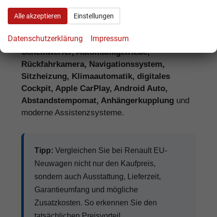
Assistenzsysteme, Lieferzeit, Garantie und
Alle akzeptieren
Einstellungen
Fahrzeugdokumente.
Datenschutzerklärung
Impressum
Häufig gefragte Ausstattungen sind
LED-
Scheinwerfer, Automatikgetriebe,
Rückfahrkamera, Navigationssystem,
Sitzheizung, Klimaautomatik, digitales
Cockpit, Apple CarPlay, Android Auto,
Abstandstempomat, Anhängerkupplung
und
moderne Assistenzsysteme.
Tipp:
Vergleichen Sie bei Renault EU-
Neuwagen nicht nur den Kaufpreis,
sondern auch Ausstattung, Lieferzeit,
Garantieumfang und mögliche
Zusatzkosten. So erkennen Sie den
tatsächlichen Preisvorteil.