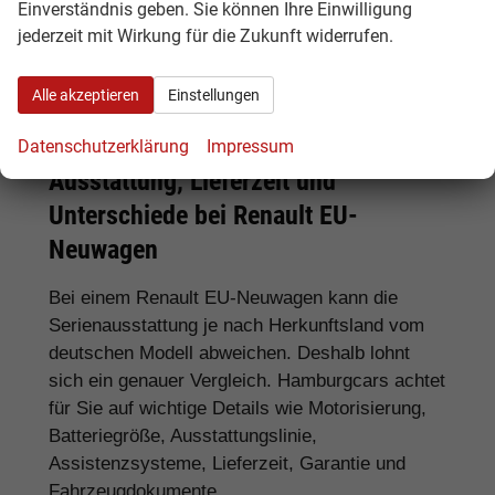
Einverständnis geben. Sie können Ihre Einwilligung
Captur E-Tech, Symbioz, Austral und Arkana
jederzeit mit Wirkung für die Zukunft widerrufen.
Für Gewerbekunden:
Renault Trafic als
Kastenwagen oder Combi
Alle akzeptieren
Einstellungen
Datenschutzerklärung
Impressum
Ausstattung, Lieferzeit und
Unterschiede bei Renault EU-
Neuwagen
Bei einem Renault EU-Neuwagen kann die
Serienausstattung je nach Herkunftsland vom
deutschen Modell abweichen. Deshalb lohnt
sich ein genauer Vergleich. Hamburgcars achtet
für Sie auf wichtige Details wie Motorisierung,
Batteriegröße, Ausstattungslinie,
Assistenzsysteme, Lieferzeit, Garantie und
Fahrzeugdokumente.