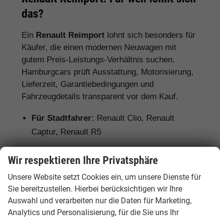
das?
Ein
Renault Reimport
lohnt sich besonders für
Käufer, die einen modernen Neuwagen mit
gutem Preis-Leistungs-Verhältnis suchen.
Hamburgcars prüft Ausstattung, Motorisierung,
Lieferzeit, Garantiebedingungen und
Fahrzeugdetails transparent vor dem Kauf.
Für Stadtfahrer:
Renault Clio, Renault
Captur, Renault R5
Für Familien:
Renault Captur, Symbioz,
Wir respektieren Ihre Privatsphäre
Austral, Arkana
Unsere Website setzt Cookies ein, um unsere Dienste für
Für Elektroauto-Interessenten:
Renault R5
Sie bereitzustellen. Hierbei berücksichtigen wir Ihre
und Renault Mégane E-TECH
Auswahl und verarbeiten nur die Daten für Marketing,
Analytics und Personalisierung, für die Sie uns Ihr
Für Hybrid-Fahrer:
Renault Clio E-Tech,