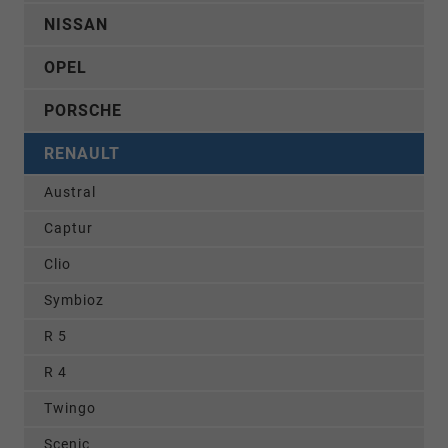
NISSAN
OPEL
PORSCHE
RENAULT
Austral
Captur
Clio
Symbioz
R 5
R 4
Twingo
Scenic