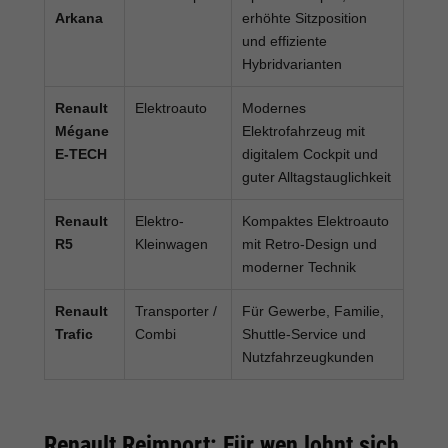
Arkana
erhöhte Sitzposition
und effiziente
Hybridvarianten
Renault
Elektroauto
Modernes
Mégane
Elektrofahrzeug mit
E-TECH
digitalem Cockpit und
guter Alltagstauglichkeit
Renault
Elektro-
Kompaktes Elektroauto
R5
Kleinwagen
mit Retro-Design und
moderner Technik
Renault
Transporter /
Für Gewerbe, Familie,
Trafic
Combi
Shuttle-Service und
Nutzfahrzeugkunden
Renault Reimport: Für wen lohnt sich