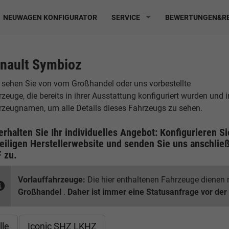
NEUWAGEN KONFIGURATOR
SERVICE
BEWERTUNGEN&RE
nault Symbioz
r sehen Sie von vom Großhandel oder uns vorbestellte
zeuge, die bereits in ihrer Ausstattung konfiguriert wurden und 
rzeugnamen, um alle Details dieses Fahrzeugs zu sehen.
erhalten Sie Ihr individuelles Angebot: Konfigurieren S
eiligen
Herstellerwebsite
und senden Sie uns anschließ
F
zu.
Vorlauffahrzeuge:
Die hier enthaltenen Fahrzeuge dienen n
Großhandel
.
Daher ist immer eine Statusanfrage vor der
lle
Iconic SHZ LKHZ