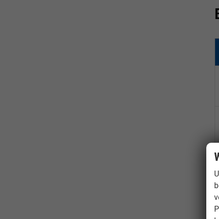
W
U
b
v
P