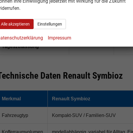
önnen Ihre Einwilligung jederzeit mit Wirkung für die Zukunft
iderrufen.
Renault Symbioz Iconic
Komfort-
Käufer
Ausstattung
Infota
Alle akzeptieren
Einstellungen
atenschutzerklärung
Impressum
Renault Symbioz
Sofort verfügbar
Käufer,
Tageszulassung
Technische Daten Renault Symbioz
Merkmal
Renault Symbioz
Fahrzeugtyp
Kompakt-SUV / Familien-SUV
Kofferraumvolumen
modellabhängig, variabel für Alltag, 