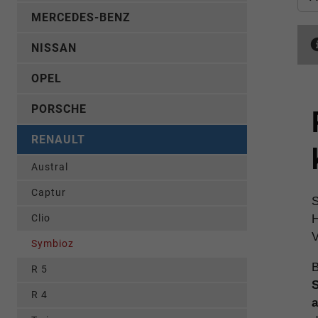
MERCEDES-BENZ
NISSAN
OPEL
PORSCHE
RENAULT
Austral
Captur
S
Clio
H
V
Symbioz
B
R 5
R 4
a