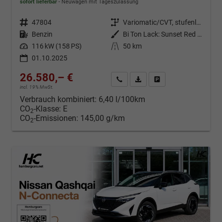
sofort lieferbar
Neuwagen mit Tageszulassung
Fahrzeugnr.
47804
Getriebe
Variomatic/CVT, stufenlos
Kraftstoff
Benzin
Außenfarbe
Bi Ton Lack: Sunset Red (NBV) mit Dachfarbe Black Metallic (Z11)
Leistung
116 kW (158 PS)
Kilometerstand
50 km
01.10.2025
26.580,– €
Kontakt & Angebot anfordern
PDF-Datei, Fahrzeugexposé d
Fahrzeug merken/Expo
incl. 19% MwSt.
Verbrauch kombiniert:
6,40 l/100km
CO
-Klasse:
E
2
CO
-Emissionen:
145,00 g/km
2