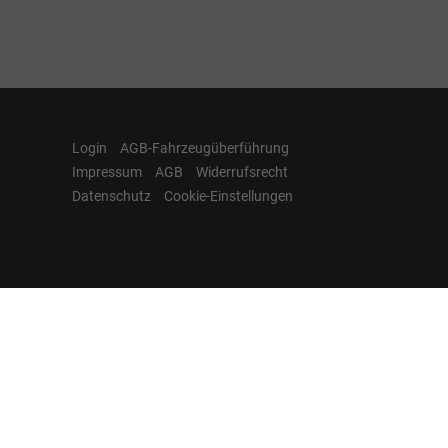
Login
AGB-Fahrzeugüberführung
Impressum
AGB
Widerrufsrecht
Datenschutz
Cookie-Einstellungen
Hamburgcars auf
Facebook, Instagram,
YouTube & WhatsApp