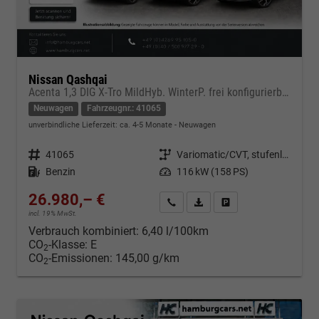
Nissan Qashqai
Acenta 1,3 DIG X-Tro MildHyb. WinterP. frei konfigurierbar !
Neuwagen
Fahrzeugnr.: 41065
unverbindliche Lieferzeit: ca. 4-5 Monate
Neuwagen
Fahrzeugnr.
41065
Getriebe
Variomatic/CVT, stufenlos
Kraftstoff
Benzin
Leistung
116 kW (158 PS)
26.980,– €
Kontakt & Angebot anfordern
PDF-Datei, Fahrzeugexposé d
Fahrzeug merken/Expo
incl. 19% MwSt.
Verbrauch kombiniert:
6,40 l/100km
CO
-Klasse:
E
2
CO
-Emissionen:
145,00 g/km
2