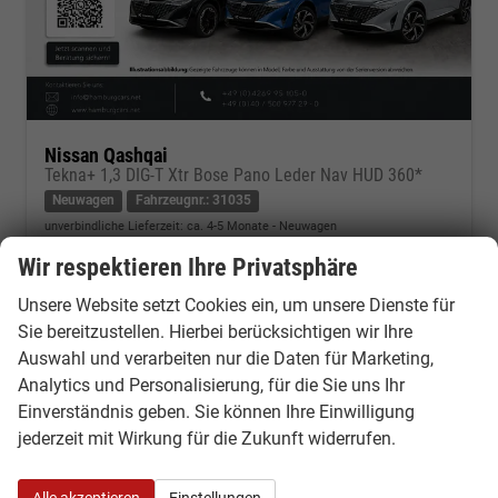
Nissan Qashqai
Tekna+ 1,3 DIG-T Xtr Bose Pano Leder Nav HUD 360*
Neuwagen
Fahrzeugnr.: 31035
unverbindliche Lieferzeit: ca. 4-5 Monate
Neuwagen
Wir respektieren Ihre Privatsphäre
Fahrzeugnr.
31035
Getriebe
Variomatic/CVT, stufenlos
Kraftstoff
Benzin
Leistung
116 kW (158 PS)
Unsere Website setzt Cookies ein, um unsere Dienste für
Sie bereitzustellen. Hierbei berücksichtigen wir Ihre
30.580,– €
Kontakt & Angebot anfordern
PDF-Datei, Fahrzeugexposé d
Fahrzeug merken/Expo
Auswahl und verarbeiten nur die Daten für Marketing,
incl. 19% MwSt.
Analytics und Personalisierung, für die Sie uns Ihr
Verbrauch kombiniert:
6,40 l/100km
Einverständnis geben. Sie können Ihre Einwilligung
CO
-Klasse:
E
2
CO
-Emissionen:
145,00 g/km
jederzeit mit Wirkung für die Zukunft widerrufen.
2
Alle akzeptieren
Einstellungen