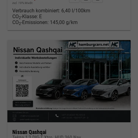
incl. 19% MwSt.
Verbrauch kombiniert:
6,40 l/100km
CO
-Klasse:
E
2
CO
-Emissionen:
145,00 g/km
2
Nissan Qashqai
Tekna 1,3 DIG-T Xtro. HUD 360 Nav