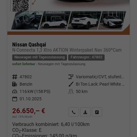
Nissan Qashqai
N-Connecta 1,3 Xtro AKTION Winterpaket Nav 360*Cam
Neuwagen mit Tageszulassung
Fahrzeugnr.: 47802
sofort lieferbar
Neuwagen mit Tageszulassung
Fahrzeugnr.
47802
Getriebe
Variomatic/CVT, stufenlos
Kraftstoff
Benzin
Außenfarbe
Bi Ton Lack: Pearl White Metallic (QAB) mit Dachfarbe Black Metallic (Z11)
Leistung
116 kW (158 PS)
Kilometerstand
50 km
01.10.2025
26.650,– €
Kontakt & Angebot anfordern
PDF-Datei, Fahrzeugexposé d
Fahrzeug merken/Expo
incl. 19% MwSt.
Verbrauch kombiniert:
6,40 l/100km
CO
-Klasse:
E
2
CO
-Emissionen:
145,00 g/km