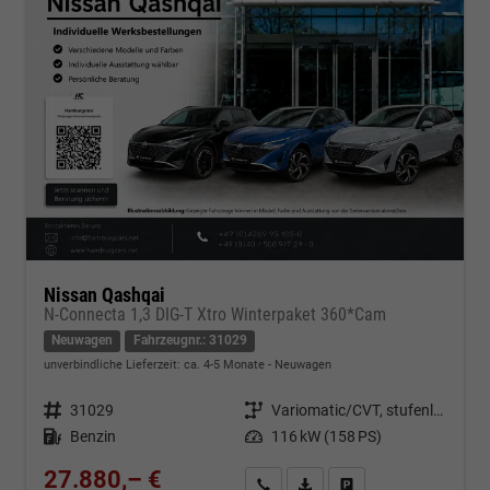
Nissan Qashqai
N-Connecta 1,3 DIG-T Xtro Winterpaket 360*Cam
Neuwagen
Fahrzeugnr.: 31029
unverbindliche Lieferzeit: ca. 4-5 Monate
Neuwagen
Fahrzeugnr.
31029
Getriebe
Variomatic/CVT, stufenlos
Kraftstoff
Benzin
Leistung
116 kW (158 PS)
27.880,– €
Kontakt & Angebot anfordern
PDF-Datei, Fahrzeugexposé d
Fahrzeug merken/Expo