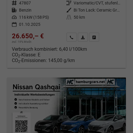
Fahrzeugnr.
47807
Getriebe
Variomatic/CVT, stufenlos
Kraftstoff
Benzin
Außenfarbe
Bi Ton Lack: Ceramic Grey (KBY) mit Dachfarbe Black Metallic (Z11)
Leistung
116 kW (158 PS)
Kilometerstand
50 km
01.10.2025
26.650,– €
Kontakt & Angebot anfordern
PDF-Datei, Fahrzeugexposé d
Fahrzeug merken/Expo
incl. 19% MwSt.
Verbrauch kombiniert:
6,40 l/100km
CO
-Klasse:
E
2
CO
-Emissionen:
145,00 g/km
2