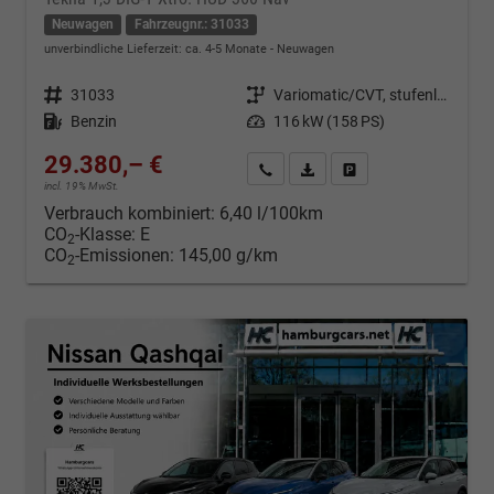
Neuwagen
Fahrzeugnr.: 31033
unverbindliche Lieferzeit: ca. 4-5 Monate
Neuwagen
Fahrzeugnr.
31033
Getriebe
Variomatic/CVT, stufenlos
Kraftstoff
Benzin
Leistung
116 kW (158 PS)
29.380,– €
Kontakt & Angebot anfordern
PDF-Datei, Fahrzeugexposé d
Fahrzeug merken/Expo
incl. 19% MwSt.
Verbrauch kombiniert:
6,40 l/100km
CO
-Klasse:
E
2
CO
-Emissionen:
145,00 g/km
2