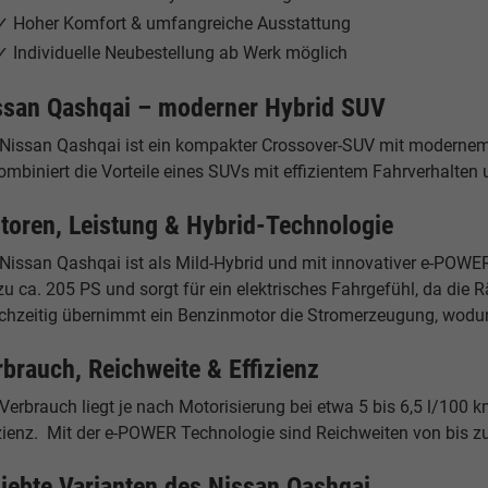
✓ Hoher Komfort & umfangreiche Ausstattung
✓ Individuelle Neubestellung ab Werk möglich
ssan Qashqai – moderner Hybrid SUV
 Nissan Qashqai ist ein kompakter Crossover-SUV mit modernem D
ombiniert die Vorteile eines SUVs mit effizientem Fahrverhalten
toren, Leistung & Hybrid-Technologie
Nissan Qashqai ist als Mild-Hybrid und mit innovativer e-POWER
zu ca. 205 PS und sorgt für ein elektrisches Fahrgefühl, da die
ichzeitig übernimmt ein Benzinmotor die Stromerzeugung, wodur
rbrauch, Reichweite & Effizienz
Verbrauch liegt je nach Motorisierung bei etwa 5 bis 6,5 l/100 
izienz. Mit der e-POWER Technologie sind Reichweiten von bis z
liebte Varianten des Nissan Qashqai