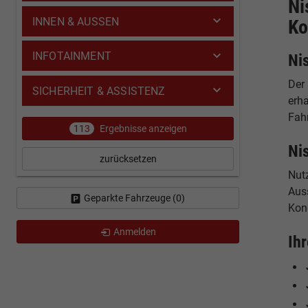
Ni
INNEN & AUSSEN
Ko
INFOTAINMENT
Ni
Der
SICHERHEIT & ASSISTENZ
erh
Fah
113
Ergebnisse anzeigen
Ni
zurücksetzen
Nut
Auss
Geparkte Fahrzeuge (
0
)
Kon
Anmelden
Ih