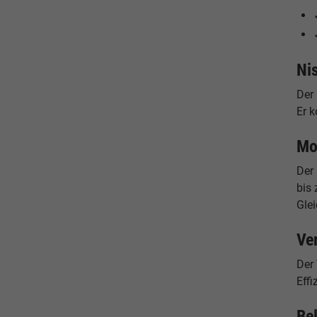
Ni
Der
Er k
Mo
Der 
bis 
Gle
Ve
Der 
Eff
Be