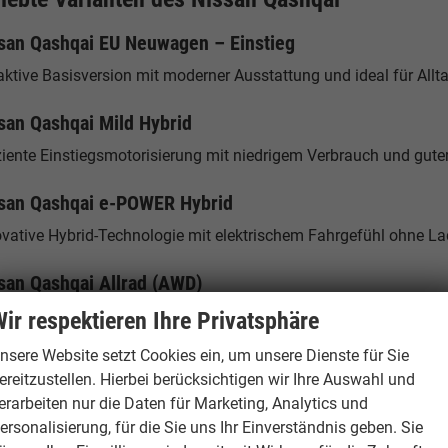
san Qashqai EU Neuwagen – Einstieg
aktive Basisversion mit moderner Ausstattung und ideal für Allt
san Qashqai Mild Hybrid
ziente Einstiegsmotorisierung mit niedrigem Verbrauch und gute
san Qashqai e-POWER Hybrid
ovative Hybrid-Technologie mit elektrischem Fahrgefühl ohne La
san Qashqai Allrad (AWD)
ante mit Allradantrieb für bessere Traktion und Fahrstabilität.
ir respektieren Ihre Privatsphäre
nsere Website setzt Cookies ein, um unsere Dienste für Sie
atzangebot & Alltagstauglichkeit
ereitzustellen. Hierbei berücksichtigen wir Ihre Auswahl und
 Qashqai bietet mit bis zu ca. 504 Litern Kofferraumvolumen und
erarbeiten nur die Daten für Marketing, Analytics und
flexible Sitzkonfiguration macht ihn zu einem idealen SUV für P
ersonalisierung, für die Sie uns Ihr Einverständnis geben. Sie