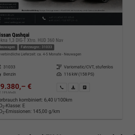
issan Qashqai
ekna 1,3 DIG-T Xtro. HUD 360 Nav
Neuwagen
Fahrzeugnr.: 31033
verbindliche Lieferzeit: ca. 4-5 Monate
Neuwagen
eugnr.
31033
Getriebe
Variomatic/CVT, stufenlos
tstoff
Benzin
Leistung
116 kW (158 PS)
9.380,– €
Kontakt & Angebot anfordern
PDF-Datei, Fahrzeugexposé drucken
Fahrzeug merken/Expose dru
cl. 19% MwSt.
erbrauch kombiniert:
6,40 l/100km
O
-Klasse:
E
2
O
-Emissionen:
145,00 g/km
2