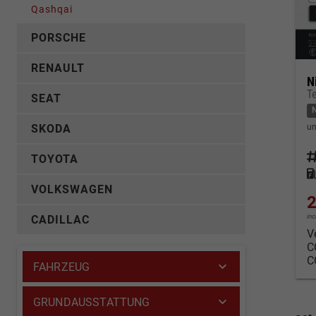
Qashqai
PORSCHE
RENAULT
N
T
SEAT
un
SKODA
Fahrz
TOYOTA
Kraf
VOLKSWAGEN
2
in
CADILLAC
V
C
C
FAHRZEUG
GRUNDAUSSTATTUNG