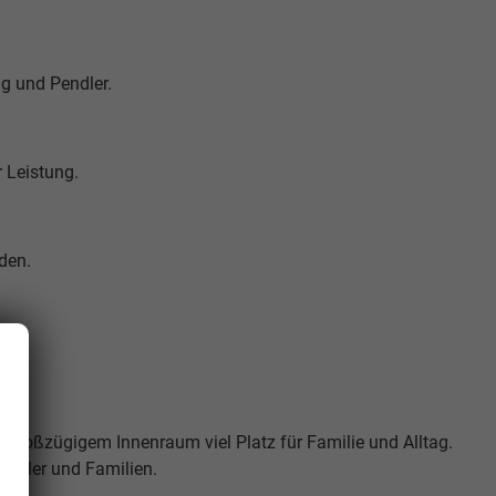
ag und Pendler.
r Leistung.
den.
 großzügigem Innenraum viel Platz für Familie und Alltag.
endler und Familien.