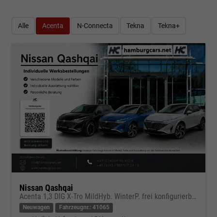
Alle
Acenta
N-Connecta
Tekna
Tekna+
Nissan Qashqai
Acenta 1,3 DIG X-Tro MildHyb. WinterP. frei konfigurierbar !
Neuwagen
Fahrzeugnr.: 41065