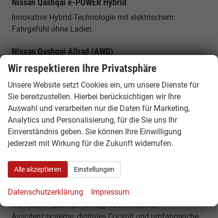
Nissan Qashqai e-POWER Hybrid
Innovative Hybrid-Technologie mit elektrischem
Fahrgefühl ohne Laden.
Nissan Qashqai Allrad (AWD)
Variante mit Allradantrieb für bessere Traktion und
Wir respektieren Ihre Privatsphäre
Fahrstabilität.
Unsere Website setzt Cookies ein, um unsere Dienste für
Sie bereitzustellen. Hierbei berücksichtigen wir Ihre
Platzangebot & Alltagstauglichkeit
Auswahl und verarbeiten nur die Daten für Marketing,
Der Qashqai bietet mit bis zu ca. 504 Litern
Analytics und Personalisierung, für die Sie uns Ihr
Kofferraumvolumen und großzügigem Innenraum viel
Einverständnis geben. Sie können Ihre Einwilligung
Platz für Familie und Alltag. Die flexible
jederzeit mit Wirkung für die Zukunft widerrufen.
Sitzkonfiguration macht ihn zu einem idealen SUV für
Pendler und Familien.
Alle akzeptieren
Einstellungen
Komfort, Technik & Ausstattung
Datenschutzerklärung
Impressum
Der Nissan Qashqai verfügt über moderne
Assistenzsysteme, digitales Cockpit und umfangreiche