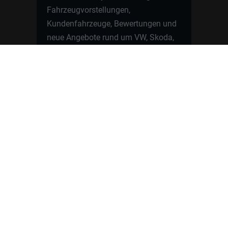
Fahrzeugvorstellungen,
Kundenfahrzeuge, Bewertungen und
neue Angebote rund um VW, Skoda,
Toyota, Nissan, Renault, Dacia,
CUPRA und viele weitere Marken.
Startseite
Fahrzeuge finden
Neuwagen Konfigurator
Reimport
Ratgeber
Finanzierung
Kontakt
Hamburgcars GmbH · Heselstücken 19 ·
22453 Hamburg
WhatsApp Kontakt
📲
Jetzt direkt schreiben