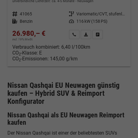
unverbindliche Lieferzeit: ca. 4-5 Monate
Neuwagen
Fahrzeugnr.
41065
Getriebe
Variomatic/CVT, stufenlos
Kraftstoff
Benzin
Leistung
116 kW (158 PS)
26.980,– €
Kontakt & Angebot anfordern
PDF-Datei, Fahrzeugexposé d
Fahrzeug merken/Expo
incl. 19% MwSt.
Verbrauch kombiniert:
6,40 l/100km
CO
-Klasse:
E
2
CO
-Emissionen:
145,00 g/km
2
Nissan Qashqai EU Neuwagen günstig
kaufen – Hybrid SUV & Reimport
Konfigurator
Nissan Qashqai als EU Neuwagen Reimport
kaufen
Der Nissan Qashqai ist einer der beliebtesten SUVs