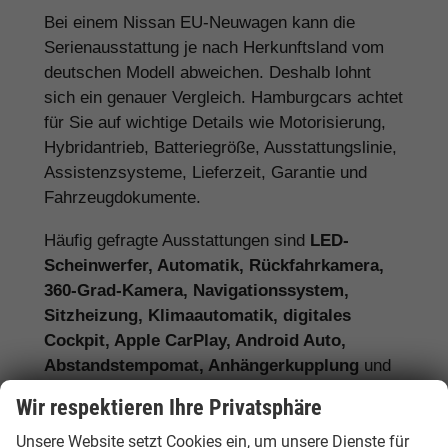
Bei einem Nissan EU-Neuwagen kann die
Serienausstattung je nach Herkunftsland vom
deutschen Modell abweichen. Deshalb lohnt
sich ein genauer Vergleich. Hamburgcars achtet
für Sie auf wichtige Details wie Motorisierung,
Hybridantrieb, Batteriegröße, Ausstattungslinie,
Assistenzsysteme, Lieferzeit, Garantie und
Fahrzeugdokumente.
Häufig gefragte Ausstattungen sind
LED-
Scheinwerfer, Automatik, Rückfahrkamera,
360-Grad-Kamera, Navigationssystem,
Sitzheizung, Klimaautomatik, digitales
Cockpit, Apple CarPlay, Android Auto,
Abstandstempomat, Anhängerkupplung
und
moderne Assistenzsysteme.
Wir respektieren Ihre Privatsphäre
Unsere Website setzt Cookies ein, um unsere Dienste für