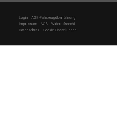
Login
AGB-Fahrzeugüberführung
Impressum
AGB
Widerrufsrecht
Datenschutz
Cookie-Einstellungen
Hamburgcars auf
Facebook, Instagram,
YouTube & WhatsApp
Folgen Sie Hamburgcars auf Social
Media und entdecken Sie aktuelle EU-
Neuwagen, Reimport Fahrzeuge,