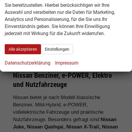
Sie bereitzustellen. Hierbei berücksichtigen wir Ihre
Tipp:
Vergleichen Sie bei Nissan EU-
Auswahl und verarbeiten nur die Daten für Marketing,
Neuwagen nicht nur den Kaufpreis,
Analytics und Personalisierung, für die Sie uns Ihr
sondern auch Ausstattung, Lieferzeit,
Einverständnis geben. Sie können Ihre Einwilligung
Garantieumfang und mögliche
jederzeit mit Wirkung für die Zukunft widerrufen.
Zusatzkosten. So erkennen Sie den
tatsächlichen Preisvorteil.
Alle akzeptieren
Einstellungen
Datenschutzerklärung
Impressum
Nissan Benziner, e-POWER, Elektro
und Nutzfahrzeuge
Nissan bietet je nach Modell klassische
Benziner, Mild-Hybrid, e-POWER,
vollelektrische Fahrzeuge und praktische
Nutzfahrzeuge. Besonders gefragt sind
Nissan
Juke, Nissan Qashqai, Nissan X-Trail, Nissan