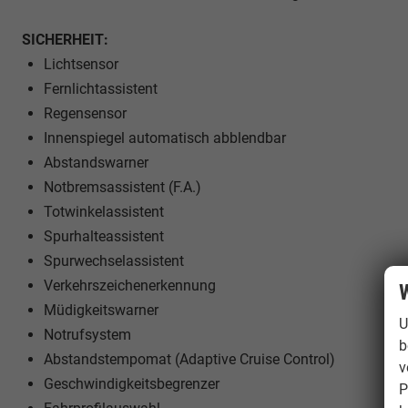
SICHERHEIT:
Lichtsensor
Fernlichtassistent
Regensensor
Innenspiegel automatisch abblendbar
Abstandswarner
Notbremsassistent (F.A.)
Totwinkelassistent
Spurhalteassistent
Spurwechselassistent
Verkehrszeichenerkennung
W
Müdigkeitswarner
U
Notrufsystem
b
Abstandstempomat (Adaptive Cruise Control)
v
Geschwindigkeitsbegrenzer
P