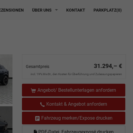
ZENSIONEN
ÜBER UNS
KONTAKT
PARKPLATZ(
0
)
31.294,– €
Gesamtpreis
incl. 19% MwSt., den Kosten für Überführung und Zulassungspapieren
Angebot/ Bestellunterlagen anfordern
Kontakt & Angebot anfordern
Fahrzeug merken/Expose drucken
PDF-Datei, Fahrzeugexposé drucken