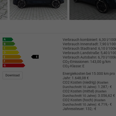
Verbrauch kombiniert:
6,30 l/10
Verbrauch Innenstadt:
7,90 l/10
Verbrauch Stadtrand:
6,10 l/100
Verbrauch Landstraße:
5,40 l/1
Verbrauch Autobahn:
6,70 l/100
CO
-Emissionen:
143,00 g/km
2
CO
-Klasse:
E
2
Energiekosten bei 15.000 km pro
Download
Jahr:
1.648,08 €
CO2 Kosten (niedrig)
(Kosten
:
1.287,- €
Durchschnitt 10 Jahre)
CO2 Kosten (mittel)
(Kosten
:
3.056,62 €
Durchschnitt 10 Jahre)
CO2 Kosten (hoch)
(Kosten
:
4.719,- €
Durchschnitt 10 Jahre)
Jahressteuer:
132,- €