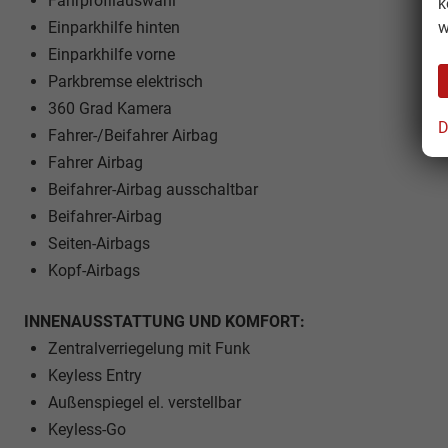
Fahrprofilauswahl
k
w
Einparkhilfe hinten
Einparkhilfe vorne
Parkbremse elektrisch
360 Grad Kamera
D
Fahrer-/Beifahrer Airbag
Fahrer Airbag
Beifahrer-Airbag ausschaltbar
Beifahrer-Airbag
Seiten-Airbags
Kopf-Airbags
INNENAUSSTATTUNG UND KOMFORT:
Zentralverriegelung mit Funk
Keyless Entry
Außenspiegel el. verstellbar
Keyless-Go