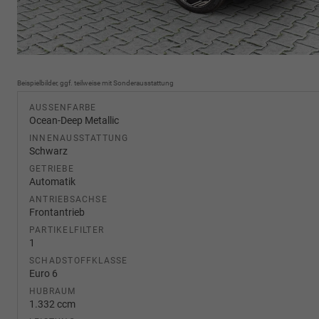
Beispielbilder, ggf. teilweise mit Sonderausstattung
AUSSENFARBE
Ocean-Deep Metallic
INNENAUSSTATTUNG
Schwarz
GETRIEBE
Automatik
ANTRIEBSACHSE
Frontantrieb
PARTIKELFILTER
1
SCHADSTOFFKLASSE
Euro 6
HUBRAUM
1.332 ccm