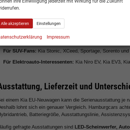
önnen Ihre Einwilligung jederzeit mit Wirkung für die Zukunft
ieferzeit, Garantiebedingungen und Fahrzeugdetails transpa
iderrufen.
Für Stadtfahrer:
Kia Picanto, Kia Stonic und Kia XCeed
Alle akzeptieren
Einstellungen
Für Familien:
Kia Ceed Sportswagon, Kia Sportage, Kia S
atenschutzerklärung
Impressum
Für Pendler:
Kia Ceed, XCeed, Niro Hybrid und elektrisch
Für SUV-Fans:
Kia Stonic, XCeed, Sportage, Sorento un
Für Elektroauto-Interessenten:
Kia Niro EV, Kia EV3, Ki
Ausstattung, Lieferzeit und Untersch
ei einem Kia EU-Neuwagen kann die Serienausstattung je 
eshalb lohnt sich ein genauer Vergleich. Hamburgcars achtet
ybridantrieb, Batteriegröße, Ausstattungslinie, Assistenzs
äufig gefragte Ausstattungen sind
LED-Scheinwerfer, Auto