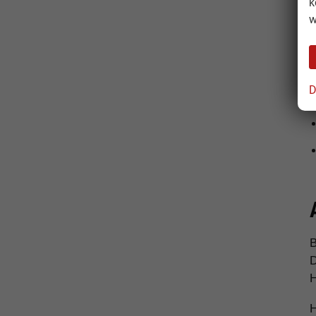
k
L
w
D
B
D
H
H