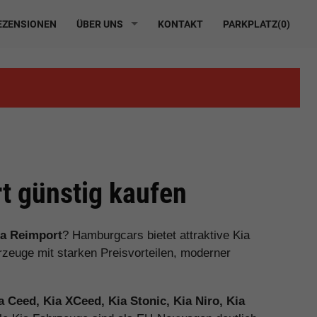
ZENSIONEN
ÜBER UNS
KONTAKT
PARKPLATZ(
0
)
t günstig kaufen
ia Reimport
? Hamburgcars bietet attraktive Kia
euge mit starken Preisvorteilen, moderner
ia Ceed, Kia XCeed, Kia Stonic, Kia Niro, Kia