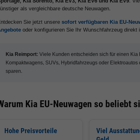
portage, Kia Sorento, Kia EV3, Kia EV6 und Kia EV9
. Vi
ünstiger als vergleichbare deutsche Neuwagen.
ntdecken Sie jetzt unsere
sofort verfügbaren Kia EU-Ne
Angebote
oder konfigurieren Sie Ihr Wunschfahrzeug direkt
Kia Reimport:
Viele Kunden entscheiden sich für einen Ki
Kompaktwagens, SUVs, Hybridfahrzeugs oder Elektroautos d
sparen.
Warum Kia EU-Neuwagen so beliebt s
Hohe Preisvorteile
Viel Ausstattun
Geld