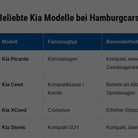
Beliebte Kia Modelle bei Hamburgcar
Modell
Fahrzeugtyp
Besonderhei
Kia Picanto
Kleinstwagen
Kompakt, wend
Zweitwagenkä
Kia Ceed
Kompaktklasse /
Beliebt als Al
Kombi
Sportswagon
Kia XCeed
Crossover
Erhöhte Sitzpo
Kia Stonic
Kompakt-SUV
Kompakt, übers