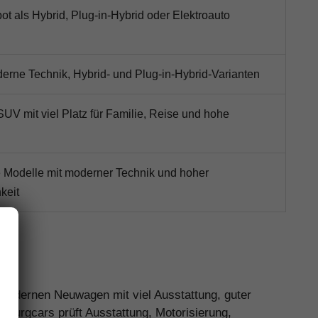
t als Hybrid, Plug-in-Hybrid oder Elektroauto
derne Technik, Hybrid- und Plug-in-Hybrid-Varianten
UV mit viel Platz für Familie, Reise und hohe
he Modelle mit moderner Technik und hoher
keit
n modernen Neuwagen mit viel Ausstattung, guter
mburgcars prüft Ausstattung, Motorisierung,