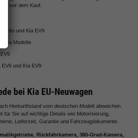
rent vor dem Kauf.
orento und Kia EV9
e Kia Modelle
d EV9
a EV6 und Kia EV9
iede bei Kia EU-Neuwagen
nach Herkunftsland vom deutschen Modell abweichen.
 für Sie auf wichtige Details wie Motorisierung,
ysteme, Lieferzeit, Garantie und Fahrzeugdokumente.
matikgetriebe, Rückfahrkamera, 360-Grad-Kamera,