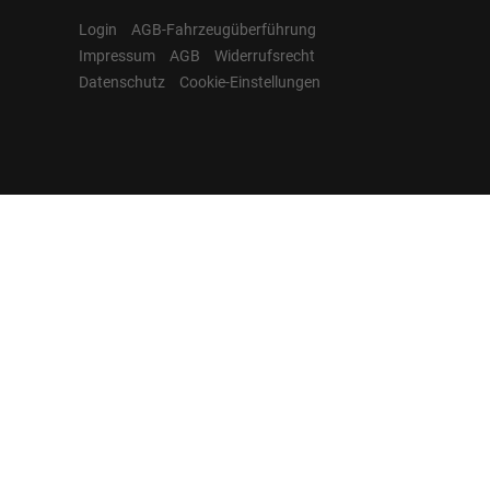
Login
AGB-Fahrzeugüberführung
Impressum
AGB
Widerrufsrecht
Datenschutz
Cookie-Einstellungen
Hamburgcars auf
Facebook, Instagram,
YouTube & WhatsApp
Folgen Sie Hamburgcars auf Social
Media und entdecken Sie aktuelle EU-
Neuwagen, Reimport Fahrzeuge,
Lagerfahrzeuge, Werkbestellungen,