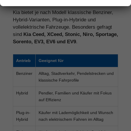
Kia bietet je nach Modell klassische Benziner,
Hybrid-Varianten, Plug-in-Hybride und
vollelektrische Fahrzeuge. Besonders gefragt
sind
Kia Ceed, XCeed, Stonic, Niro, Sportage,
Sorento, EV3, EV6 und EV9
.
Antrieb
Geeignet für
Benziner
Alltag, Stadtverkehr, Pendelstrecken und
klassische Fahrprofile
Hybrid
Pendler, Familien und Käufer mit Fokus
auf Effizienz
Plug-in-
Käufer mit Lademöglichkeit und Wunsch
Hybrid
nach elektrischem Fahren im Alltag