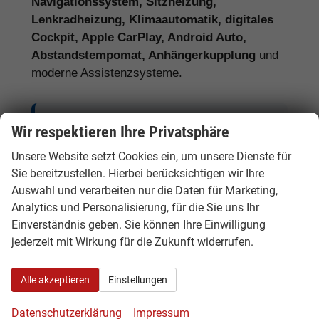
Navigationssystem, Sitzheizung,
Lenkradheizung, Klimaautomatik, digitales
Cockpit, Apple CarPlay, Android Auto,
Abstandstempomat, Anhängerkupplung
und
moderne Assistenzsysteme.
Tipp:
Vergleichen Sie bei Kia EU-
Wir respektieren Ihre Privatsphäre
Neuwagen nicht nur den Kaufpreis,
Unsere Website setzt Cookies ein, um unsere Dienste für
sondern auch Ausstattung, Lieferzeit,
Sie bereitzustellen. Hierbei berücksichtigen wir Ihre
Garantieumfang und mögliche
Auswahl und verarbeiten nur die Daten für Marketing,
Zusatzkosten. So erkennen Sie den
Analytics und Personalisierung, für die Sie uns Ihr
Einverständnis geben. Sie können Ihre Einwilligung
tatsächlichen Preisvorteil.
jederzeit mit Wirkung für die Zukunft widerrufen.
Alle akzeptieren
Einstellungen
Kia Benziner, Hybrid, Plug-in-Hybrid
Datenschutzerklärung
Impressum
und Elektro