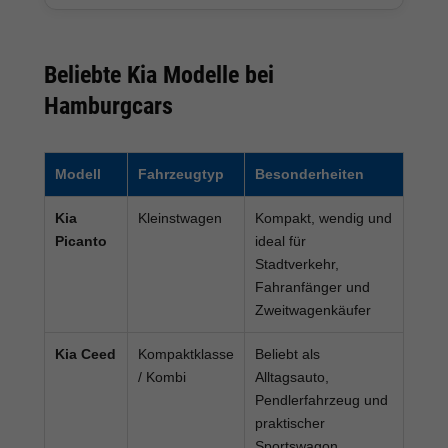
Beliebte Kia Modelle bei
Hamburgcars
Modell
Fahrzeugtyp
Besonderheiten
Kia
Kleinstwagen
Kompakt, wendig und
Picanto
ideal für
Stadtverkehr,
Fahranfänger und
Zweitwagenkäufer
Kia Ceed
Kompaktklasse
Beliebt als
/ Kombi
Alltagsauto,
Pendlerfahrzeug und
praktischer
Sportswagon