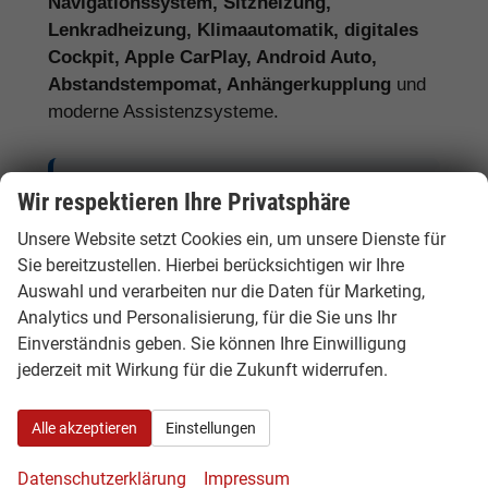
Navigationssystem, Sitzheizung,
Lenkradheizung, Klimaautomatik, digitales
Cockpit, Apple CarPlay, Android Auto,
Abstandstempomat, Anhängerkupplung
und
moderne Assistenzsysteme.
Tipp:
Vergleichen Sie bei Kia EU-
Wir respektieren Ihre Privatsphäre
Neuwagen nicht nur den Kaufpreis,
Unsere Website setzt Cookies ein, um unsere Dienste für
sondern auch Ausstattung, Lieferzeit,
Sie bereitzustellen. Hierbei berücksichtigen wir Ihre
Garantieumfang und mögliche
Auswahl und verarbeiten nur die Daten für Marketing,
Zusatzkosten. So erkennen Sie den
Analytics und Personalisierung, für die Sie uns Ihr
Einverständnis geben. Sie können Ihre Einwilligung
tatsächlichen Preisvorteil.
jederzeit mit Wirkung für die Zukunft widerrufen.
Alle akzeptieren
Einstellungen
Kia Benziner, Hybrid, Plug-in-Hybrid
Datenschutzerklärung
Impressum
und Elektro