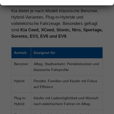
Kia bietet je nach Modell klassische Benziner,
Hybrid-Varianten, Plug-in-Hybride und
vollelektrische Fahrzeuge. Besonders gefragt
sind
Kia Ceed, XCeed, Stonic, Niro, Sportage,
Sorento, EV3, EV6 und EV9
.
Antrieb
Geeignet für
Benziner
Alltag, Stadtverkehr, Pendelstrecken und
klassische Fahrprofile
Hybrid
Pendler, Familien und Käufer mit Fokus
auf Effizienz
Plug-in-
Käufer mit Lademöglichkeit und Wunsch
Hybrid
nach elektrischem Fahren im Alltag