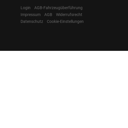
Login
AGB-Fahrzeugüberführung
Impressum
AGB
Widerrufsrecht
Datenschutz
Cookie-Einstellungen
Hamburgcars auf
Facebook, Instagram,
YouTube & WhatsApp
Folgen Sie Hamburgcars auf Social
Media und entdecken Sie aktuelle EU-
Neuwagen, Reimport Fahrzeuge,
Lagerfahrzeuge, Werkbestellungen,