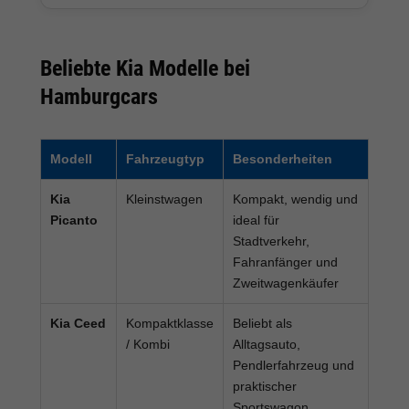
Beliebte Kia Modelle bei
Hamburgcars
Modell
Fahrzeugtyp
Besonderheiten
Kia
Kleinstwagen
Kompakt, wendig und
Picanto
ideal für
Stadtverkehr,
Fahranfänger und
Zweitwagenkäufer
Kia Ceed
Kompaktklasse
Beliebt als
/ Kombi
Alltagsauto,
Pendlerfahrzeug und
praktischer
Sportswagon