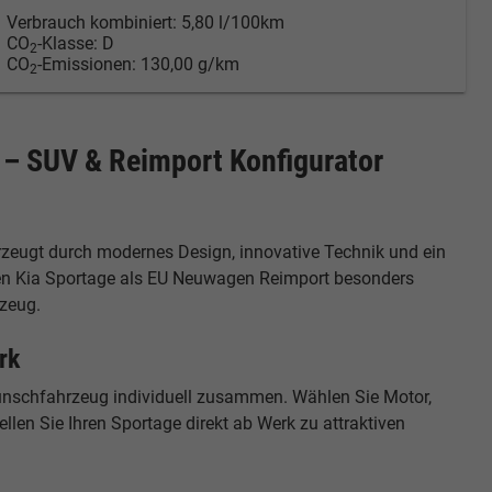
Verbrauch kombiniert:
5,80 l/100km
CO
-Klasse:
D
2
CO
-Emissionen:
130,00 g/km
2
 – SUV & Reimport Konfigurator
rzeugt durch modernes Design, innovative Technik und ein
 den Kia Sportage als EU Neuwagen Reimport besonders
rzeug.
rk
Wunschfahrzeug individuell zusammen. Wählen Sie Motor,
len Sie Ihren Sportage direkt ab Werk zu attraktiven