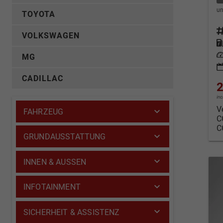
un
TOYOTA
Fahrz
VOLKSWAGEN
Kraf
Leis
MG
CADILLAC
2
in
V
FAHRZEUG
C
C
GRUNDAUSSTATTUNG
INNEN & AUSSEN
INFOTAINMENT
SICHERHEIT & ASSISTENZ