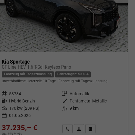
Kia Sportage
GT Line HEV 1.6 T-Gdi Keyless Pano
Fahrzeug mit Tageszulassung
Fahrzeugnr.: 53784
unverbindliche Lieferzeit:
10 Tage
Fahrzeug mit Tageszulassung
Fahrzeugnr.
53784
Getriebe
Automatik
Kraftstoff
Hybrid Benzin
Außenfarbe
Pentametal Metallic
Leistung
176 kW (239 PS)
Kilometerstand
9 km
01.05.2026
37.235,– €
cken
Kontakt & Angebot anfordern
PDF-Datei, Fahrzeugexposé druc
Fahrzeug merken/Expose 
incl. 19% MwSt.