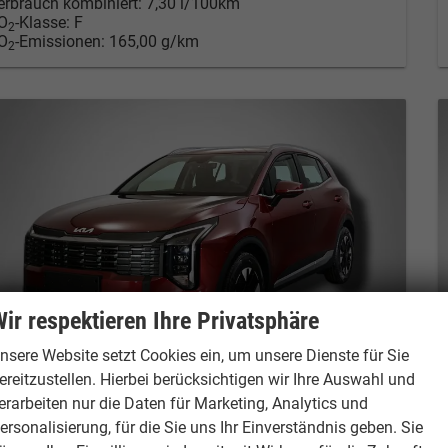
erbrauch kombiniert:
7,30 l/100km
O
-Klasse:
F
2
O
-Emissionen:
165,00 g/km
2
ir respektieren Ihre Privatsphäre
nsere Website setzt Cookies ein, um unsere Dienste für Sie
ereitzustellen. Hierbei berücksichtigen wir Ihre Auswahl und
erarbeiten nur die Daten für Marketing, Analytics und
ia Sportage
ersonalisierung, für die Sie uns Ihr Einverständnis geben. Sie
xclusive 1.6 T-GDi 7DCT 4WD