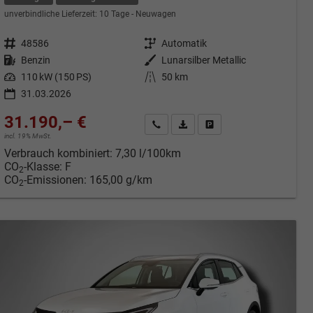
unverbindliche Lieferzeit:
10 Tage
Neuwagen
Fahrzeugnr.
48586
Getriebe
Automatik
Kraftstoff
Benzin
Außenfarbe
Lunarsilber Metallic
Leistung
110 kW (150 PS)
Kilometerstand
50 km
31.03.2026
31.190,– €
cken
Kontakt & Angebot anfordern
PDF-Datei, Fahrzeugexposé druc
Fahrzeug merken/Expose 
incl. 19% MwSt.
Verbrauch kombiniert:
7,30 l/100km
CO
-Klasse:
F
2
CO
-Emissionen:
165,00 g/km
2