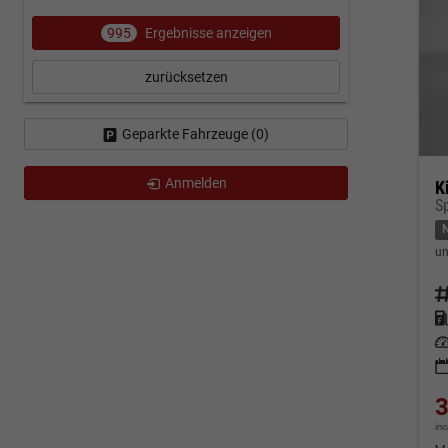
995
Ergebnisse anzeigen
zurücksetzen
Geparkte Fahrzeuge (
0
)
Anmelden
K
Sp
un
Fahrz
Kraf
Leis
3
in