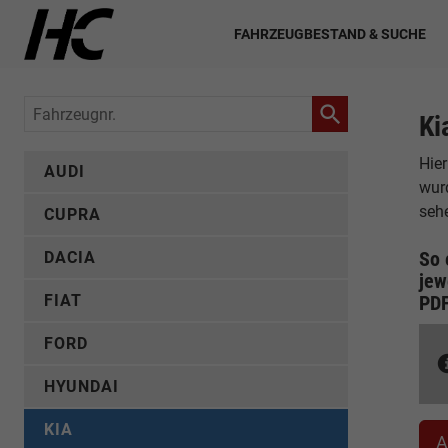
FAHRZEUGBESTAND & SUCHE
Fahrzeugnr.
Ki
Hier
AUDI
wur
seh
CUPRA
So 
DACIA
jew
FIAT
PD
FORD
HYUNDAI
KIA
A