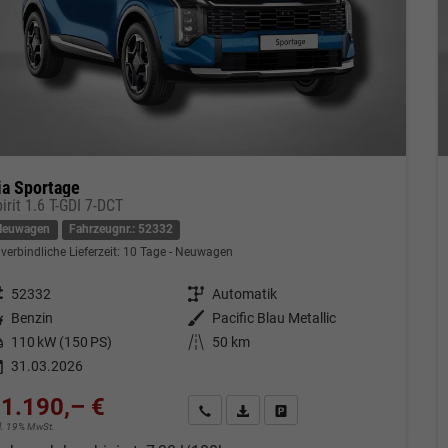
ia Sportage
irit 1.6 T-GDI 7-DCT
Neuwagen
Fahrzeugnr.: 52332
verbindliche Lieferzeit:
10 Tage
Neuwagen
eugnr.
52332
Getriebe
Automatik
tstoff
Benzin
Außenfarbe
Pacific Blau Metallic
tung
110 kW (150 PS)
Kilometerstand
50 km
31.03.2026
1.190,– €
Kontakt & Angebot anfordern
PDF-Datei, Fahrzeugexposé drucken
Fahrzeug merken/Expose dru
cl. 19% MwSt.