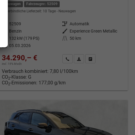
Neuwagen
Fahrzeugnr.: 52509
unverbindliche Lieferzeit:
10 Tage
Neuwagen
Fahrzeugnr.
52509
Getriebe
Automatik
Kraftstoff
Benzin
Außenfarbe
Experience Green Metallic
Leistung
132 kW (179 PS)
Kilometerstand
50 km
05.03.2026
34.290,– €
cken
Kontakt & Angebot anfordern
PDF-Datei, Fahrzeugexposé druc
Fahrzeug merken/Expose 
incl. 19% MwSt.
Verbrauch kombiniert:
7,80 l/100km
CO
-Klasse:
G
2
CO
-Emissionen:
177,00 g/km
2