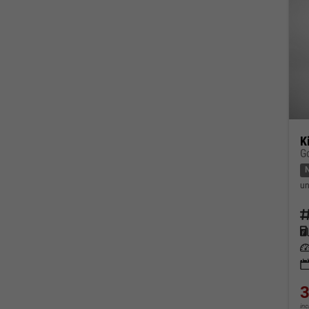
K
G
un
Fahrz
Kraf
Leis
3
in