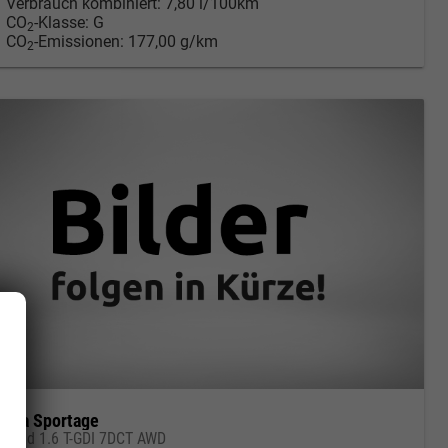
Verbrauch kombiniert:
7,80 l/100km
CO
-Klasse:
G
2
CO
-Emissionen:
177,00 g/km
2
Kia Sportage
Gold 1.6 T-GDI 7DCT AWD