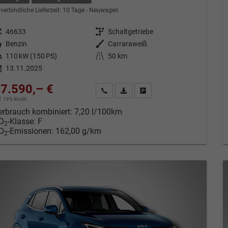
verbindliche Lieferzeit:
10 Tage
Neuwagen
eugnr.
46633
Getriebe
Schaltgetriebe
tstoff
Benzin
Außenfarbe
Carraraweiß
tung
110 kW (150 PS)
Kilometerstand
50 km
13.11.2025
7.590,– €
Kontakt & Angebot anfordern
PDF-Datei, Fahrzeugexposé drucken
Fahrzeug merken/Expose dru
cl. 19% MwSt.
erbrauch kombiniert:
7,20 l/100km
O
-Klasse:
F
2
O
-Emissionen:
162,00 g/km
2