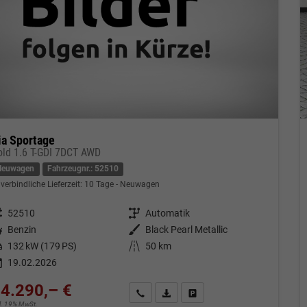
ia Sportage
old 1.6 T-GDI 7DCT AWD
Neuwagen
Fahrzeugnr.: 52510
verbindliche Lieferzeit:
10 Tage
Neuwagen
eugnr.
52510
Getriebe
Automatik
tstoff
Benzin
Außenfarbe
Black Pearl Metallic
tung
132 kW (179 PS)
Kilometerstand
50 km
19.02.2026
4.290,– €
Kontakt & Angebot anfordern
PDF-Datei, Fahrzeugexposé drucken
Fahrzeug merken/Expose dru
cl. 19% MwSt.