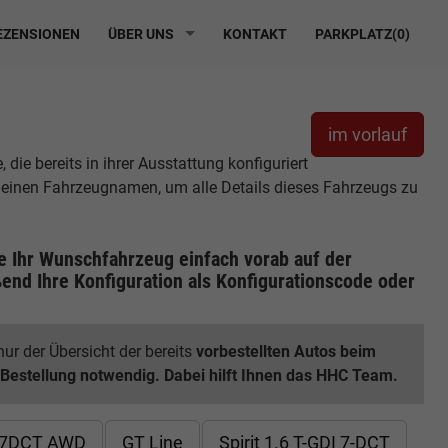
ZENSIONEN
ÜBER UNS
KONTAKT
PARKPLATZ(
0
)
im vorlauf
ie bereits in ihrer Ausstattung konfiguriert
r einen Fahrzeugnamen, um alle Details dieses Fahrzeugs zu
ie Ihr Wunschfahrzeug einfach vorab auf der
end Ihre Konfiguration
als Konfigurationscode oder
ur der Übersicht der bereits
vorbestellten Autos beim
 Bestellung notwendig. Dabei hilft Ihnen das HHC Team.
I 7DCT AWD
GT Line
Spirit 1.6 T-GDI 7-DCT