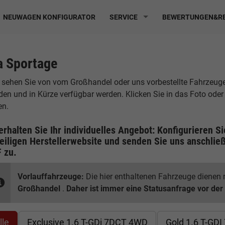
NEUWAGEN KONFIGURATOR
SERVICE
BEWERTUNGEN&RE
a Sportage
 sehen Sie von vom Großhandel oder uns vorbestellte Fahrzeuge, d
den und in Kürze verfügbar werden. Klicken Sie in das Foto ode
en.
erhalten Sie Ihr individuelles Angebot: Konfigurieren S
eiligen
Herstellerwebsite
und senden Sie uns anschließ
F
zu.
Vorlauffahrzeuge:
Die hier enthaltenen Fahrzeuge dienen n
Großhandel
.
Daher ist immer eine Statusanfrage vor der
lle
Exclusive 1.6 T-GDi 7DCT 4WD
Gold 1.6 T-GD