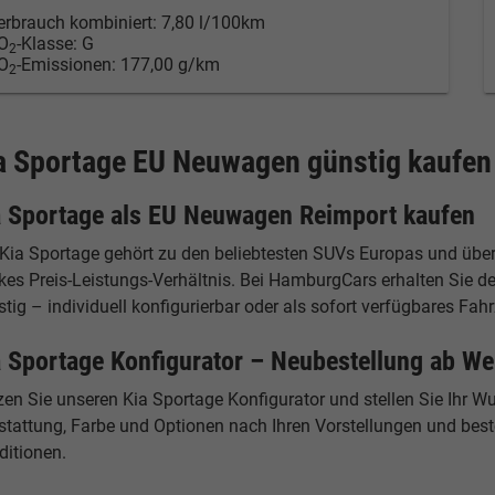
erbrauch kombiniert:
7,80 l/100km
O
-Klasse:
G
2
O
-Emissionen:
177,00 g/km
2
a Sportage EU Neuwagen günstig kaufen
a Sportage als EU Neuwagen Reimport kaufen
 Kia Sportage gehört zu den beliebtesten SUVs Europas und übe
rkes Preis-Leistungs-Verhältnis. Bei HamburgCars erhalten Sie
tig – individuell konfigurierbar oder als sofort verfügbares Fah
a Sportage Konfigurator – Neubestellung ab We
zen Sie unseren Kia Sportage Konfigurator und stellen Sie Ihr 
tattung, Farbe und Optionen nach Ihren Vorstellungen und bestel
ditionen.