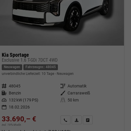
Kia Sportage
Exclusive 1.6 T-GDi 7DCT 4WD
Neuwagen
Fahrzeugnr.: 48045
unverbindliche Lieferzeit:
10 Tage
Neuwagen
Fahrzeugnr.
48045
Getriebe
Automatik
Kraftstoff
Benzin
Außenfarbe
Carraraweiß
Leistung
132 kW (179 PS)
Kilometerstand
50 km
18.02.2026
33.690,– €
cken
Kontakt & Angebot anfordern
PDF-Datei, Fahrzeugexposé druc
Fahrzeug merken/Expose 
incl. 19% MwSt.