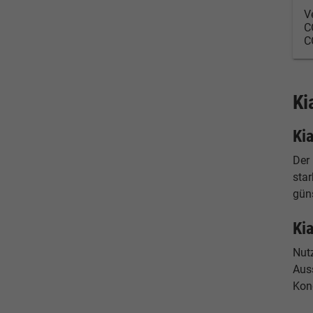
V
C
C
Ki
Ki
Der
sta
güns
Ki
Nut
Auss
Kon