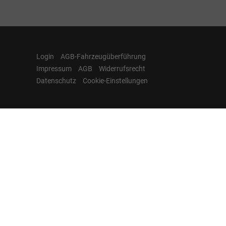
Login
AGB-Fahrzeugüberführung
Impressum
AGB
Widerrufsrecht
Datenschutz
Cookie-Einstellungen
Hamburgcars auf
Facebook, Instagram,
YouTube & WhatsApp
Folgen Sie Hamburgcars auf Social