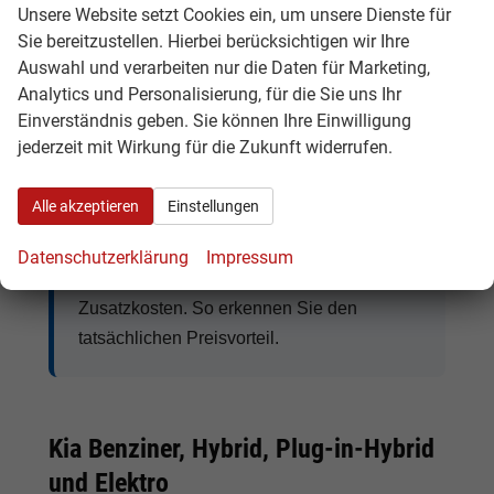
Unsere Website setzt Cookies ein, um unsere Dienste für
Lenkradheizung, Klimaautomatik, digitales
Sie bereitzustellen. Hierbei berücksichtigen wir Ihre
Cockpit, Apple CarPlay, Android Auto,
Auswahl und verarbeiten nur die Daten für Marketing,
Abstandstempomat, Anhängerkupplung
und
Analytics und Personalisierung, für die Sie uns Ihr
moderne Assistenzsysteme.
Einverständnis geben. Sie können Ihre Einwilligung
jederzeit mit Wirkung für die Zukunft widerrufen.
Tipp:
Vergleichen Sie bei Kia EU-
Alle akzeptieren
Einstellungen
Neuwagen nicht nur den Kaufpreis,
sondern auch Ausstattung, Lieferzeit,
Datenschutzerklärung
Impressum
Garantieumfang und mögliche
Zusatzkosten. So erkennen Sie den
tatsächlichen Preisvorteil.
Kia Benziner, Hybrid, Plug-in-Hybrid
und Elektro