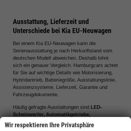
Ausstattung, Lieferzeit und
Unterschiede bei Kia EU-Neuwagen
Bei einem Kia EU-Neuwagen kann die
Serienausstattung je nach Herkunftsland vom
deutschen Modell abweichen. Deshalb lohnt
sich ein genauer Vergleich. Hamburgcars achtet
für Sie auf wichtige Details wie Motorisierung,
Hybridantrieb, Batteriegröße, Ausstattungslinie,
Assistenzsysteme, Lieferzeit, Garantie und
Fahrzeugdokumente.
Häufig gefragte Ausstattungen sind
LED-
Scheinwerfer, Automatikgetriebe,
Rückfahrkamera, 360-Grad-Kamera,
Wir respektieren Ihre Privatsphäre
Navigationssystem, Sitzheizung,