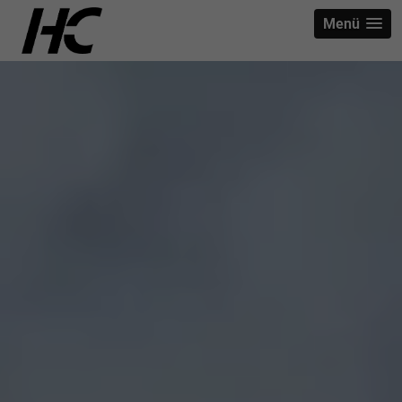
strict-origin-when-cross-origin
Menü