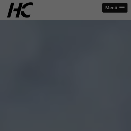
strict-origin-when-cross-origin
Menü