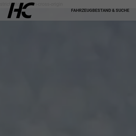
strict-origin-when-cross-origin
FAHRZEUGBESTAND & SUCHE