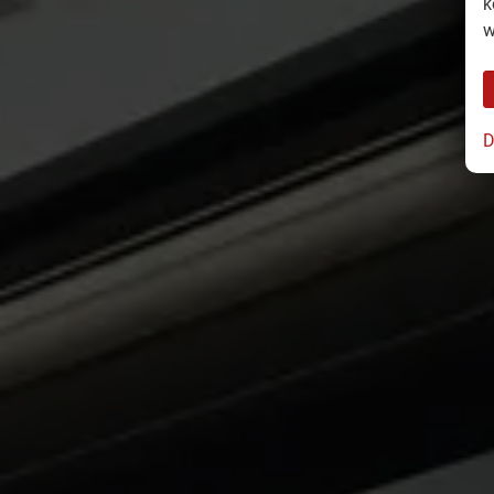
k
w
D