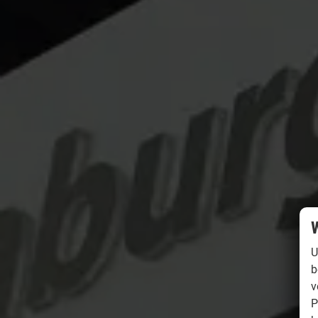
W
U
b
v
P