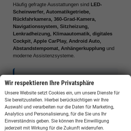
Häufig gefragte Ausstattungen sind
LED-
Scheinwerfer, Automatikgetriebe,
Rückfahrkamera, 360-Grad-Kamera,
Navigationssystem, Sitzheizung,
Lenkradheizung, Klimaautomatik, digitales
Cockpit, Apple CarPlay, Android Auto,
Abstandstempomat, Anhängerkupplung
und
moderne Assistenzsysteme.
Tipp:
Vergleichen Sie bei Hyundai EU-
Wir respektieren Ihre Privatsphäre
Neuwagen nicht nur den Kaufpreis,
Unsere Website setzt Cookies ein, um unsere Dienste für
sondern auch Ausstattung, Lieferzeit,
Sie bereitzustellen. Hierbei berücksichtigen wir Ihre
Garantieumfang und mögliche
Auswahl und verarbeiten nur die Daten für Marketing,
Zusatzkosten. So erkennen Sie den
Analytics und Personalisierung, für die Sie uns Ihr
tatsächlichen Preisvorteil.
Einverständnis geben. Sie können Ihre Einwilligung
jederzeit mit Wirkung für die Zukunft widerrufen.