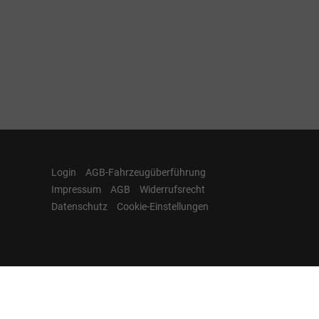
Login
AGB-Fahrzeugüberführung
Impressum
AGB
Widerrufsrecht
Datenschutz
Cookie-Einstellungen