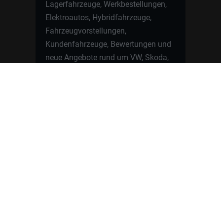
Lagerfahrzeuge, Werkbestellungen,
Elektroautos, Hybridfahrzeuge,
Fahrzeugvorstellungen,
Kundenfahrzeuge, Bewertungen und
neue Angebote rund um VW, Skoda,
Toyota, Nissan, Renault, Dacia,
CUPRA und viele weitere Marken.
Startseite
Fahrzeuge finden
Neuwagen Konfigurator
Reimport
Ratgeber
Finanzierung
Kontakt
Hamburgcars GmbH · Heselstücken 19 ·
22453 Hamburg
WhatsApp Kontakt
📲
Jetzt direkt schreiben