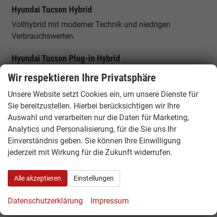
Hyundai Tucson Hybrid
Vollhybrid mit moderner Technik und niedrigen
Verbrauchswerten.
Hyundai Tucson Plug-in Hybrid
Elektrifizierte Top-Version mit hoher Systemleistung und
Wir respektieren Ihre Privatsphäre
elektrischem Fahranteil.
Unsere Website setzt Cookies ein, um unsere Dienste für
Sie bereitzustellen. Hierbei berücksichtigen wir Ihre
Platzangebot & Kofferraum
Auswahl und verarbeiten nur die Daten für Marketing,
Der Hyundai Tucson bietet ein Kofferraumvolumen von
Analytics und Personalisierung, für die Sie uns Ihr
etwa 546 bis 620 Litern, das sich auf bis zu rund 1.799
Einverständnis geben. Sie können Ihre Einwilligung
Liter erweitern lässt. Mit einer Länge von rund 4,51
jederzeit mit Wirkung für die Zukunft widerrufen.
Metern bietet er viel Platz für Familie, Gepäck und lange
Reisen.
Alle akzeptieren
Einstellungen
Komfort, Technik & Ausstattung
Datenschutzerklärung
Impressum
Der Tucson verfügt über modernes Infotainment mit